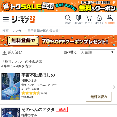
検索
はじめて
カート
ログイン
会員登録
漫画（マンガ）・電子書籍が国内最大級!!
絞り込む
並べ替え:
「稲井カオル」の検索結果
4件中 1～4件を表示
宇宙不動産ほしの
稲井カオル
青年マンガ、モーニング･ツー
1～2巻
720pt
(4.5)
無料立読み
投稿数4件
そのへんのアクタ
稲井カオル