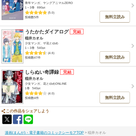
青年マンガ、ヤングアニマルZERO
1～3巻
690pt
(5.0)
無料立読み
投稿数5件
うたかたダイアログ
稲井カオル
少女マンガ、ザ花とゆめ
1～3巻
540pt
(4.6)
無料立読み
投稿数47件
しらぬい奇譚録
稲井カオル
少女マンガ、花とゆめONLINE
1巻
540pt
(4.0)
無料立読み
投稿数4件
この作品をシェアしよう
漫画(まんが)・電子書籍のコミックシーモアTOP
稲井カオル