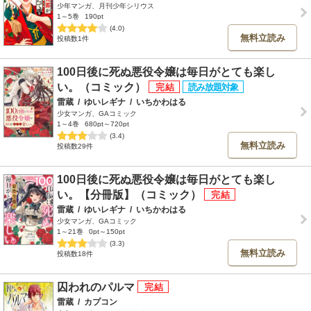
少年マンガ、月刊少年シリウス
1～5巻
190pt
(4.0)
無料立読み
投稿数1件
100日後に死ぬ悪役令嬢は毎日がとても楽し
い。（コミック）
雷蔵
/
ゆいレギナ
/
いちかわはる
少女マンガ、GAコミック
1～4巻
680pt～720pt
(3.4)
無料立読み
投稿数29件
100日後に死ぬ悪役令嬢は毎日がとても楽し
い。【分冊版】（コミック）
雷蔵
/
ゆいレギナ
/
いちかわはる
少女マンガ、GAコミック
1～21巻
0pt～150pt
(3.3)
無料立読み
投稿数18件
囚われのパルマ
雷蔵
/
カプコン