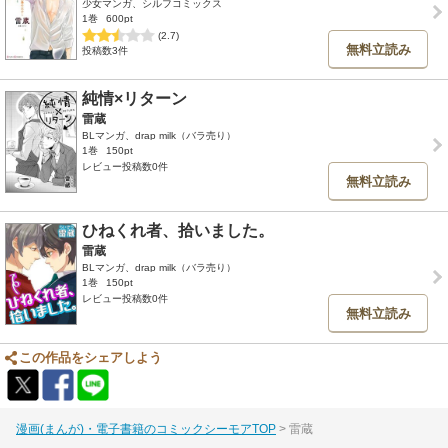
少女マンガ、シルフコミックス
1巻
600pt
(2.7)
無料立読み
投稿数3件
純情×リターン
雷蔵
BLマンガ、drap milk（バラ売り）
1巻
150pt
レビュー投稿数0件
無料立読み
ひねくれ者、拾いました。
雷蔵
BLマンガ、drap milk（バラ売り）
1巻
150pt
レビュー投稿数0件
無料立読み
この作品をシェアしよう
漫画(まんが)・電子書籍のコミックシーモアTOP
雷蔵