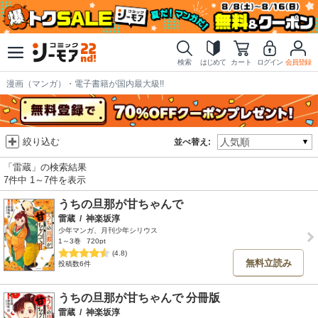
検索
はじめて
カート
ログイン
会員登録
漫画（マンガ）・電子書籍が国内最大級!!
絞り込む
並べ替え:
「雷蔵」の検索結果
7件中 1～7件を表示
うちの旦那が甘ちゃんで
雷蔵
/
神楽坂淳
少年マンガ、月刊少年シリウス
1～3巻
720pt
(4.8)
無料立読み
投稿数6件
うちの旦那が甘ちゃんで 分冊版
雷蔵
/
神楽坂淳