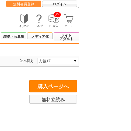
無料会員登録
ログイン
UP!
はじめて
ヘルプ
PT購入
カート
ライト
雑誌・写真集
メディア化
アダルト
並べ替え:
購入ページへ
無料立読み