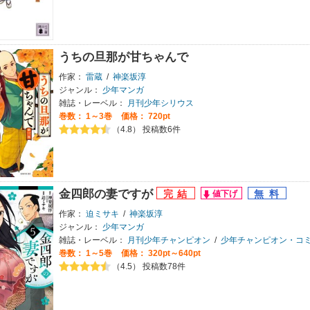
うちの旦那が甘ちゃんで
作家：
雷蔵
/
神楽坂淳
ジャンル：
少年マンガ
雑誌・レーベル：
月刊少年シリウス
巻数：
1～3巻
価格： 720pt
（4.8） 投稿数6件
金四郎の妻ですが
作家：
迫ミサキ
/
神楽坂淳
ジャンル：
少年マンガ
雑誌・レーベル：
月刊少年チャンピオン
/
少年チャンピオン・コ
巻数：
1～5巻
価格： 320pt～640pt
（4.5） 投稿数78件