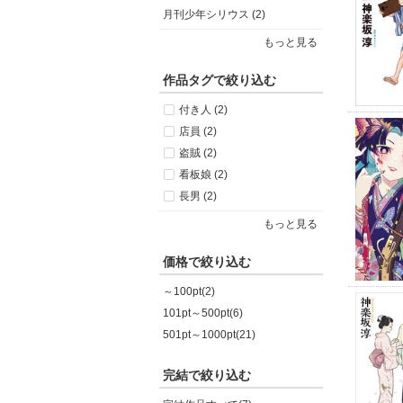
月刊少年シリウス (2)
もっと見る
作品タグで絞り込む
付き人 (2)
店員 (2)
盗賊 (2)
看板娘 (2)
長男 (2)
もっと見る
価格で絞り込む
～100pt(2)
101pt～500pt(6)
501pt～1000pt(21)
完結で絞り込む