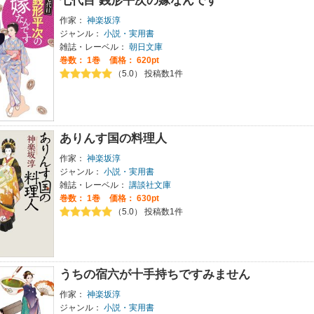
七代目 銭形平次の嫁なんです
作家：
神楽坂淳
ジャンル：
小説・実用書
雑誌・レーベル：
朝日文庫
巻数：
1巻
価格： 620pt
（5.0） 投稿数1件
ありんす国の料理人
作家：
神楽坂淳
ジャンル：
小説・実用書
雑誌・レーベル：
講談社文庫
巻数：
1巻
価格： 630pt
（5.0） 投稿数1件
うちの宿六が十手持ちですみません
作家：
神楽坂淳
ジャンル：
小説・実用書