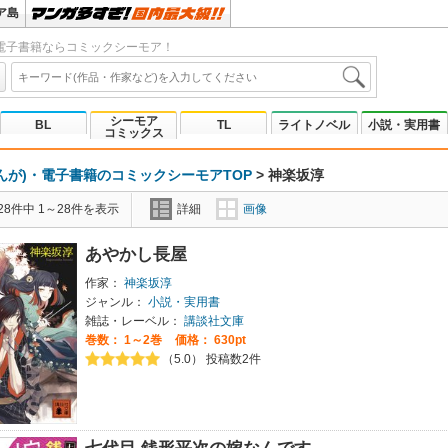
ア島
電子書籍ならコミックシーモア！
シーモア
BL
TL
ライトノベル
小説・実用書
コミックス
んが)・電子書籍のコミックシーモアTOP
>
神楽坂淳
8件中 1～28件を表示
詳細
画像
あやかし長屋
作家：
神楽坂淳
ジャンル：
小説・実用書
雑誌・レーベル：
講談社文庫
巻数：
1～2巻
価格： 630pt
（5.0） 投稿数2件