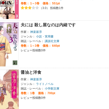
巻数：
1～3巻
価格： 551pt
（3.0） 投稿数1件
夫には 殺し屋なのは内緒です
作家：
神楽坂淳
ジャンル：
小説・実用書
雑誌・レーベル：
講談社文庫
巻数：
1～3巻
価格： 640pt
レビュー投稿数0件
醤油と洋食
作家：
神楽坂淳
ジャンル：
ライトノベル
雑誌・レーベル：
小学館文庫
巻数：
1巻
価格： 700pt
レビュー投稿数0件