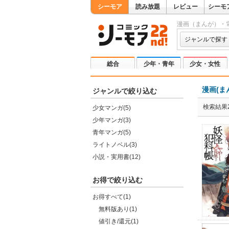
シーモア
読み放題
レビュー
シーモ
漫画（まんが）・
ジャンルで探す
総合
少年・青年
少女・女性
漫画(ま
ジャンルで絞り込む
検索結果2
少女マンガ(5)
少年マンガ(3)
青年マンガ(5)
ライトノベル(3)
小説・実用書(12)
お得で絞り込む
お得すべて(1)
無料版あり(1)
値引き/還元(1)