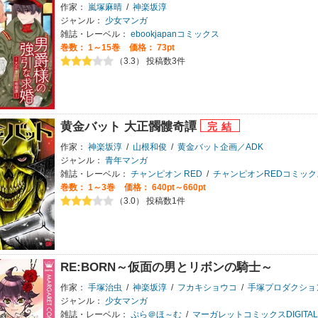
作家：
嵐塚麻晴
/
神楽坂淳
ジャンル：
少女マンガ
雑誌・レーベル：
ebookjapanコミックス
巻数：
1～15巻
価格： 73pt
（3.3） 投稿数3件
黄金バット 大正髑髏奇譚
作家：
神楽坂淳
/
山根和俊
/
黄金バット企画／ADK
ジャンル：
青年マンガ
雑誌・レーベル：
チャンピオン RED
/
チャンピオンREDコミック
巻数：
1～3巻
価格： 640pt～660pt
（3.0） 投稿数1件
RE:BORN～仮面の男とリボンの騎士～
作家：
手塚治虫
/
神楽坂淳
/
フカキショウコ
/
手塚プロダクショ
ジャンル：
少女マンガ
雑誌・レーベル：
ぷら＠ほ～む
/
マーガレットコミックスDIGITAL