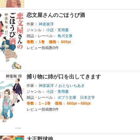
恋文屋さんのごほうび酒
作家：
神楽坂淳
ジャンル：
小説・実用書
雑誌・レーベル：
角川文庫
巻数：
1巻
価格： 600pt
レビュー投稿数0件
捕り物に姉が口を出してきます
作家：
神楽坂淳
/
おとないちあき
ジャンル：
小説・実用書
雑誌・レーベル：
ポプラ文庫 日本文学
巻数：
1～2巻
価格： 660pt～680pt
レビュー投稿数0件
大正野球娘。