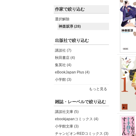
作家で絞り込む
選択解除
神楽坂淳 (28)
出版社で絞り込む
講談社 (7)
秋田書店 (4)
集英社 (4)
eBookJapan Plus (4)
小学館 (3)
もっと見る
雑誌・レーベルで絞り込む
講談社文庫 (5)
ebookjapanコミックス (4)
小学館文庫 (3)
チャンピオンREDコミックス (3)