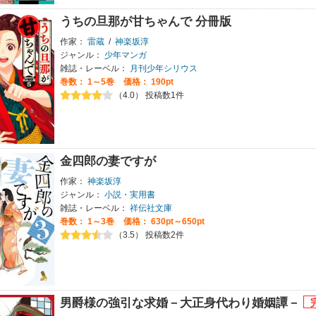
うちの旦那が甘ちゃんで 分冊版
作家：
雷蔵
/
神楽坂淳
ジャンル：
少年マンガ
雑誌・レーベル：
月刊少年シリウス
巻数：
1～5巻
価格： 190pt
（4.0） 投稿数1件
金四郎の妻ですが
作家：
神楽坂淳
ジャンル：
小説・実用書
雑誌・レーベル：
祥伝社文庫
巻数：
1～3巻
価格： 630pt～650pt
（3.5） 投稿数2件
男爵様の強引な求婚－大正身代わり婚姻譚－