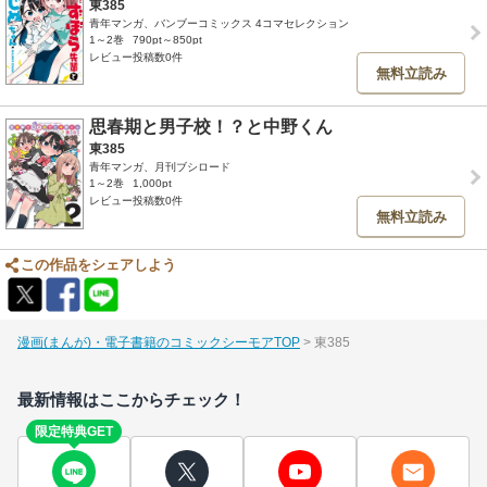
東385
青年マンガ、バンブーコミックス 4コマセレクション
1～2巻
790pt～850pt
レビュー投稿数0件
無料立読み
思春期と男子校！？と中野くん
東385
青年マンガ、月刊ブシロード
1～2巻
1,000pt
レビュー投稿数0件
無料立読み
この作品をシェアしよう
漫画(まんが)・電子書籍のコミックシーモアTOP
東385
最新情報はここからチェック！
限定特典GET