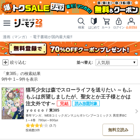
検索
はじめて
カート
ログイン
会員登録
漫画（マンガ）・電子書籍が国内最大級!!
絞り込む
並べ替え:
「東385」の検索結果
9件中 1～9件を表示
猫耳少女は森でスローライフを送りたい ～もふ
もふは所望しましたが、聖女とか王子様とかは
注文外です～
ｙｏｃｃｏ
/
東385
青年マンガ、WEBコミックガンマぷらす/バンブーコミックス 異世界BC
1～4巻
780pt～800pt
(3.7)
無料立読み
投稿数3件