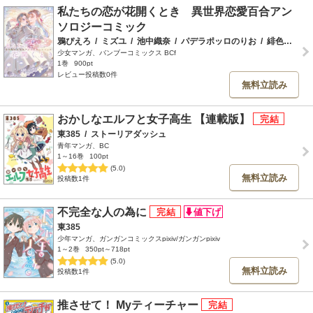
私たちの恋が花開くとき 異世界恋愛百合アン
ソロジーコミック
鴉ぴえろ
/
ミズユ
/
池中織奈
/
パデラポッロのりお
/
緋色の雨
/
少女マンガ、バンブーコミックス BCf
1巻
900pt
レビュー投稿数0件
無料立読み
おかしなエルフと女子高生 【連載版】
東385
/
ストーリアダッシュ
青年マンガ、BC
1～16巻
100pt
(5.0)
無料立読み
投稿数1件
不完全な人の為に
東385
少年マンガ、ガンガンコミックスpixiv/ガンガンpixiv
1～2巻
350pt～718pt
(5.0)
無料立読み
投稿数1件
推させて！ Myティーチャー