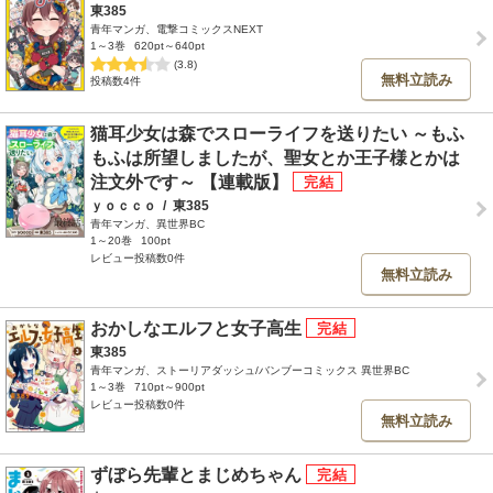
東385
青年マンガ、電撃コミックスNEXT
1～3巻
620pt～640pt
(3.8)
無料立読み
投稿数4件
猫耳少女は森でスローライフを送りたい ～もふ
もふは所望しましたが、聖女とか王子様とかは
注文外です～ 【連載版】
ｙｏｃｃｏ
/
東385
青年マンガ、異世界BC
1～20巻
100pt
レビュー投稿数0件
無料立読み
おかしなエルフと女子高生
東385
青年マンガ、ストーリアダッシュ/バンブーコミックス 異世界BC
1～3巻
710pt～900pt
レビュー投稿数0件
無料立読み
ずぼら先輩とまじめちゃん