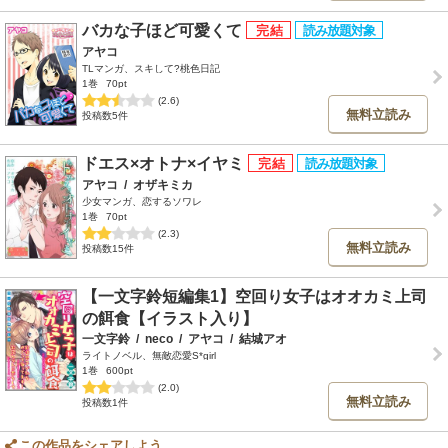
バカな子ほど可愛くて
アヤコ
TLマンガ、スキして?桃色日記
1巻
70pt
(2.6)
無料立読み
投稿数5件
ドエス×オトナ×イヤミ
アヤコ
/
オザキミカ
少女マンガ、恋するソワレ
1巻
70pt
(2.3)
無料立読み
投稿数15件
【一文字鈴短編集1】空回り女子はオオカミ上司
の餌食【イラスト入り】
一文字鈴
/
neco
/
アヤコ
/
結城アオ
ライトノベル、無敵恋愛S*girl
1巻
600pt
(2.0)
無料立読み
投稿数1件
この作品をシェアしよう