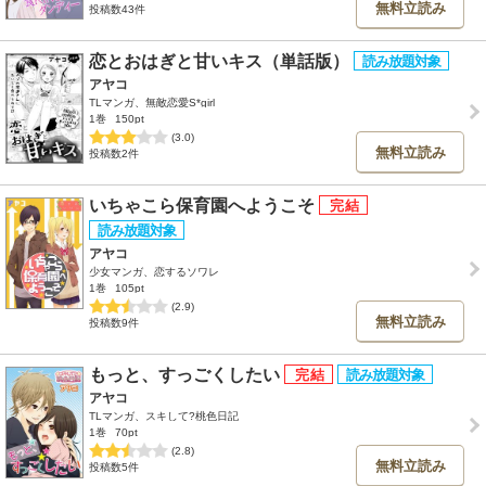
無料立読み
投稿数43件
恋とおはぎと甘いキス（単話版）
アヤコ
TLマンガ、無敵恋愛S*girl
1巻
150pt
(3.0)
無料立読み
投稿数2件
いちゃこら保育園へようこそ
アヤコ
少女マンガ、恋するソワレ
1巻
105pt
(2.9)
無料立読み
投稿数9件
もっと、すっごくしたい
アヤコ
TLマンガ、スキして?桃色日記
1巻
70pt
(2.8)
無料立読み
投稿数5件