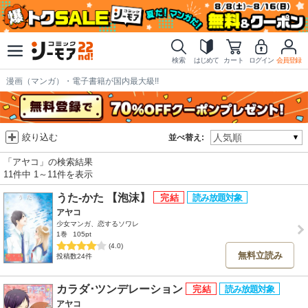
検索
はじめて
カート
ログイン
会員登録
漫画（マンガ）・電子書籍が国内最大級!!
絞り込む
並べ替え:
「アヤコ」の検索結果
11件中 1～11件を表示
うた‐かた 【泡沫】
アヤコ
少女マンガ、恋するソワレ
1巻
105pt
(4.0)
無料立読み
投稿数24件
カラダ･ツンデレーション
アヤコ