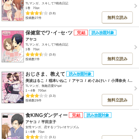
TLマンガ、スキして?桃色日記
1巻
70pt
(3.8)
無料立読み
投稿数27件
保健室でワ･イ･セ･ツ
アヤコ
TLマンガ、スキして?桃色日記
1巻
70pt
(3.6)
無料立読み
投稿数7件
おじさま、教えて
美波はるこ
/
稲本いねこ
/
アヤコ
/
めぐみけい
/
小澤奈央
/
笹塚
TLマンガ、無敵恋愛S*girl
1～4巻
700pt
(3.3)
無料立読み
投稿数29件
食KINGダンディー
アヤコ
/
平田京子
女性マンガ、恋するソワレ/オヤジズム
1～6巻
70pt
(3.1)