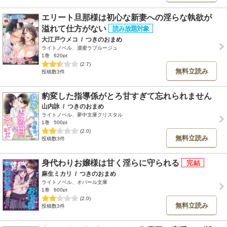
エリート旦那様は初心な新妻への淫らな執欲が
溢れて仕方がない
大江戸ウメコ
/
つきのおまめ
ライトノベル、濃蜜ラブルージュ
1巻
620pt
(2.7)
無料立読み
投稿数3件
豹変した指導係がとろ甘すぎて忘れられません
山内詠
/
つきのおまめ
ライトノベル、夢中文庫クリスタル
1巻
500pt
(2.0)
無料立読み
投稿数3件
身代わりお嬢様は甘く淫らに守られる
麻生ミカリ
/
つきのおまめ
ライトノベル、オパール文庫
1巻
600pt
(2.0)
無料立読み
投稿数3件