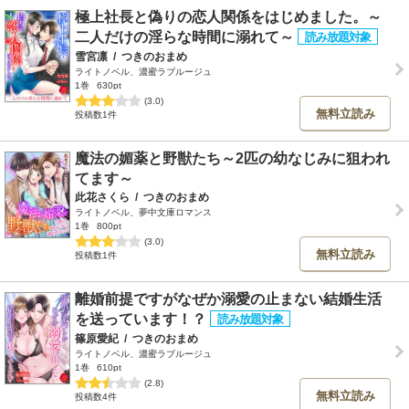
極上社長と偽りの恋人関係をはじめました。～
二人だけの淫らな時間に溺れて～
雪宮凛
/
つきのおまめ
ライトノベル、濃蜜ラブルージュ
1巻
630pt
(3.0)
無料立読み
投稿数1件
魔法の媚薬と野獣たち～2匹の幼なじみに狙われ
てます～
此花さくら
/
つきのおまめ
ライトノベル、夢中文庫ロマンス
1巻
800pt
(3.0)
無料立読み
投稿数1件
離婚前提ですがなぜか溺愛の止まない結婚生活
を送っています！？
篠原愛紀
/
つきのおまめ
ライトノベル、濃蜜ラブルージュ
1巻
610pt
(2.8)
無料立読み
投稿数4件