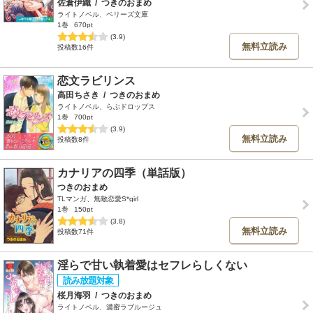
佐倉伊織
/
つきのおまめ
ライトノベル、ベリーズ文庫
1巻
670pt
(3.9)
無料立読み
投稿数16件
恋文ラビリンス
高田ちさき
/
つきのおまめ
ライトノベル、らぶドロップス
1巻
700pt
(3.9)
無料立読み
投稿数8件
カナリアの四季（単話版）
つきのおまめ
TLマンガ、無敵恋愛S*girl
1巻
150pt
(3.8)
無料立読み
投稿数71件
淫らで甘い執着愛はセフレらしくない
桜月海羽
/
つきのおまめ
ライトノベル、濃蜜ラブルージュ