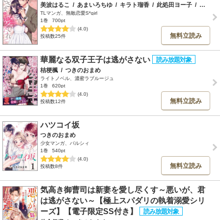
美波はるこ
/
あまいろちゆ
/
キラト瑠香
/
此処田ヨー子
/
芹澤ナエ
TLマンガ、無敵恋愛S*girl
1巻
700pt
(4.0)
無料立読み
投稿数25件
華麗なる双子王子は逃がさない
桔梗楓
/
つきのおまめ
ライトノベル、濃蜜ラブルージュ
1巻
620pt
(4.0)
無料立読み
投稿数12件
ハツコイ坂
つきのおまめ
少女マンガ、パルシィ
1巻
540pt
(4.0)
無料立読み
投稿数8件
気高き御曹司は新妻を愛し尽くす～悪いが、君
は逃がさない～【極上スパダリの執着溺愛シリ
ーズ】【電子限定SS付き】