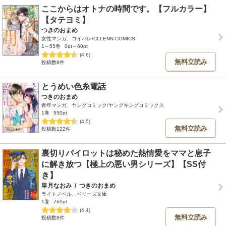
ここからはオトナの時間です。【フルカラー】
【タテヨミ】
つきのおまめ
女性マンガ、コイパレ/CLLENN COMICS
1～55巻
0pt～60pt
(4.6)
無料立読み
投稿数8件
とうめい色糸電話
つきのおまめ
青年マンガ、ヤングコミック/ヤングキングコミックス
1巻
550pt
(4.5)
無料立読み
投稿数122件
裏切りパイロットは秘めた熱情愛をママと息子
に解き放つ【極上の悪い男シリーズ】【SS付
き】
皐月なおみ
/
つきのおまめ
ライトノベル、ベリーズ文庫
1巻
760pt
(4.4)
無料立読み
投稿数8件