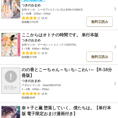
つきのおまめ
女性マンガ、シーモア×コイパレ/CLLENN COMICS
1～34巻
100pt～150pt
(4.4)
無料立読み
投稿数1702件
ここからはオトナの時間です。 単行本版
つきのおまめ
女性マンガ、マーガレットコミックスDIGITAL
1～5巻
646pt～665pt
(4.3)
無料立読み
投稿数273件
のの香とこーちゃん～ち○ち○こわい～【R-18分
冊版】
つきのおまめ
アダルトマンガ、GirlsCREATIVE
1～3巻
100pt～350pt
(4.8)
投稿数38件
奈々子と薫 堕落していく、僕たちは。【単行本
版 電子限定おまけ漫画付き】