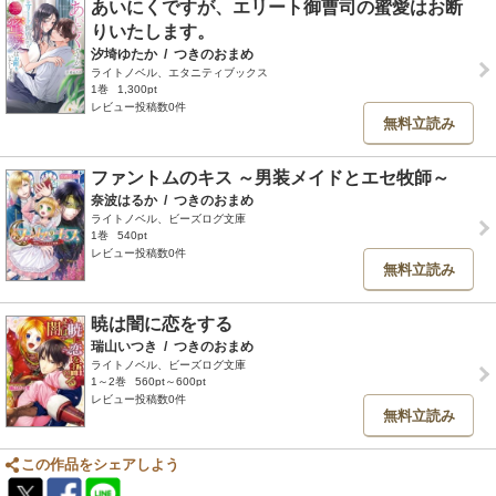
あいにくですが、エリート御曹司の蜜愛はお断
りいたします。
汐埼ゆたか
/
つきのおまめ
ライトノベル、エタニティブックス
1巻
1,300pt
レビュー投稿数0件
無料立読み
ファントムのキス ～男装メイドとエセ牧師～
奈波はるか
/
つきのおまめ
ライトノベル、ビーズログ文庫
1巻
540pt
レビュー投稿数0件
無料立読み
暁は闇に恋をする
瑞山いつき
/
つきのおまめ
ライトノベル、ビーズログ文庫
1～2巻
560pt～600pt
レビュー投稿数0件
無料立読み
この作品をシェアしよう