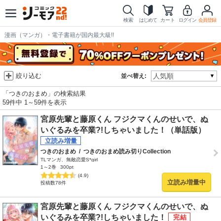
検索
はじめて
カート
ログイン
会員登録
漫画（マンガ）・電子書籍が国内最大級!!
絞り込む
並べ替え:
「つきのおまめ」の検索結果
59件中 1～59件を表示
宮原先輩と藤原くん フジクマくんのせいで、ぬ
いぐるみを卒業?!しちゃいました！（単話版）
つきのおまめ
/
つきのおまめ読み切りCollection
TLマンガ、無敵恋愛S*girl
1～2巻
300pt
(4.9)
立読み増量中
投稿数78件
宮原先輩と藤原くん フジクマくんのせいで、ぬ
いぐるみを卒業?!しちゃいました！