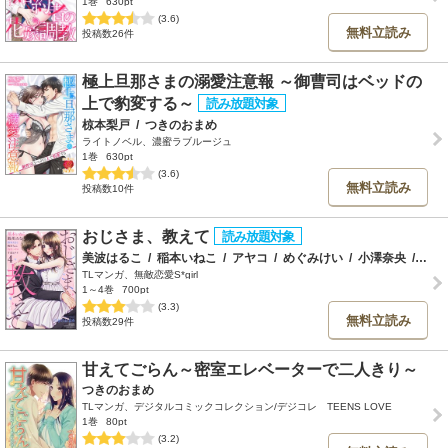
1巻
630pt
(3.6)
無料立読み
投稿数26件
極上旦那さまの溺愛注意報 ～御曹司はベッドの
上で豹変する～
椋本梨戸
/
つきのおまめ
ライトノベル、濃蜜ラブルージュ
1巻
630pt
(3.6)
無料立読み
投稿数10件
おじさま、教えて
美波はるこ
/
稲本いねこ
/
アヤコ
/
めぐみけい
/
小澤奈央
/
笹塚
TLマンガ、無敵恋愛S*girl
1～4巻
700pt
(3.3)
無料立読み
投稿数29件
甘えてごらん～密室エレベーターで二人きり～
つきのおまめ
TLマンガ、デジタルコミックコレクション/デジコレ TEENS LOVE
1巻
80pt
(3.2)