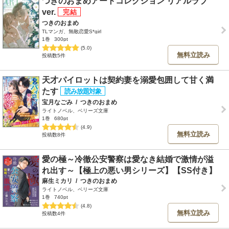
つきのおまめアートコレクション リアルラブ
ver.
つきのおまめ
TLマンガ、無敵恋愛S*girl
1巻
300pt
(5.0)
無料立読み
投稿数5件
天才パイロットは契約妻を溺愛包囲して甘く満
たす
宝月なごみ
/
つきのおまめ
ライトノベル、ベリーズ文庫
1巻
680pt
(4.9)
無料立読み
投稿数8件
愛の極～冷徹公安警察は愛なき結婚で激情が溢
れ出す～【極上の悪い男シリーズ】【SS付き】
麻生ミカリ
/
つきのおまめ
ライトノベル、ベリーズ文庫
1巻
740pt
(4.8)
無料立読み
投稿数4件