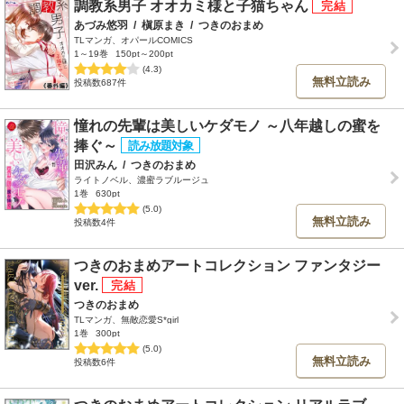
調教系男子 オオカミ様と子猫ちゃん
あづみ悠羽
/
槇原まき
/
つきのおまめ
TLマンガ、オパールCOMICS
1～19巻
150pt～200pt
(4.3)
無料立読み
投稿数687件
憧れの先輩は美しいケダモノ ～八年越しの蜜を
捧ぐ～
田沢みん
/
つきのおまめ
ライトノベル、濃蜜ラブルージュ
1巻
630pt
(5.0)
無料立読み
投稿数4件
つきのおまめアートコレクション ファンタジー
ver.
つきのおまめ
TLマンガ、無敵恋愛S*girl
1巻
300pt
(5.0)
無料立読み
投稿数6件