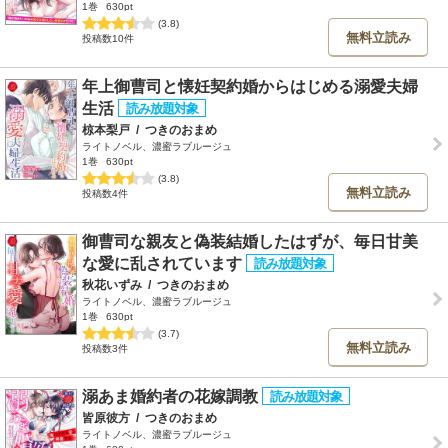
1巻
630pt
(3.8)
無料立読み
投稿数10件
年上御曹司と懐妊契約婚からはじめる溺愛夫婦
生活
椋本梨戸
/
つきのおまめ
ライトノベル、濃蜜ラブルージュ
1巻
630pt
(3.8)
無料立読み
投稿数4件
御曹司な親友と偽装結婚したはずが、毎日甘美
な愛に乱されています
秋花いずみ
/
つきのおまめ
ライトノベル、濃蜜ラブルージュ
1巻
630pt
(3.7)
無料立読み
投稿数3件
溺あま婚約者の花嫁調教
皆原彼方
/
つきのおまめ
ライトノベル、濃蜜ラブルージュ