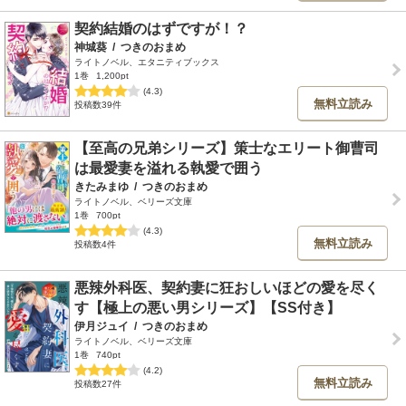
契約結婚のはずですが！？
神城葵
/
つきのおまめ
ライトノベル、エタニティブックス
1巻
1,200pt
(4.3)
無料立読み
投稿数39件
【至高の兄弟シリーズ】策士なエリート御曹司
は最愛妻を溢れる執愛で囲う
きたみまゆ
/
つきのおまめ
ライトノベル、ベリーズ文庫
1巻
700pt
(4.3)
無料立読み
投稿数4件
悪辣外科医、契約妻に狂おしいほどの愛を尽く
す【極上の悪い男シリーズ】【SS付き】
伊月ジュイ
/
つきのおまめ
ライトノベル、ベリーズ文庫
1巻
740pt
(4.2)
無料立読み
投稿数27件