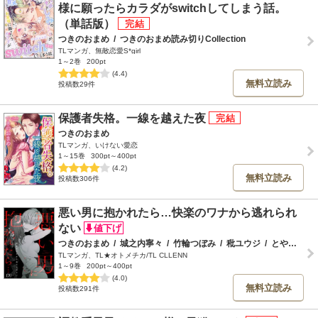
様に願ったらカラダがswitchしてしまう話。
（単話版）
つきのおまめ
/
つきのおまめ読み切りCollection
TLマンガ、無敵恋愛S*girl
1～2巻
200pt
(4.4)
無料立読み
投稿数29件
保護者失格。一線を越えた夜
つきのおまめ
TLマンガ、いけない愛恋
1～15巻
300pt～400pt
(4.2)
無料立読み
投稿数306件
悪い男に抱かれたら…快楽のワナから逃れられ
ない
つきのおまめ
/
城之内寧々
/
竹輪つぼみ
/
秕ユウジ
/
とやま十成
TLマンガ、TL★オトメチカ/TL CLLENN
1～9巻
200pt～400pt
(4.0)
無料立読み
投稿数291件