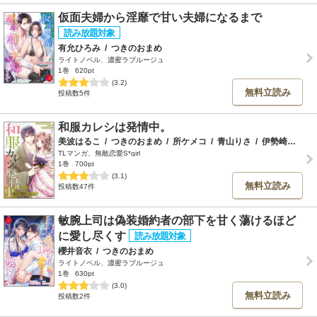
仮面夫婦から淫靡で甘い夫婦になるまで
有允ひろみ
/
つきのおまめ
ライトノベル、濃蜜ラブルージュ
1巻
620pt
(3.2)
無料立読み
投稿数5件
和服カレシは発情中。
美波はるこ
/
つきのおまめ
/
所ケメコ
/
青山りさ
/
伊勢崎ゆず
/
TLマンガ、無敵恋愛S*girl
1巻
700pt
(3.1)
無料立読み
投稿数47件
敏腕上司は偽装婚約者の部下を甘く蕩けるほど
に愛し尽くす
櫻井音衣
/
つきのおまめ
ライトノベル、濃蜜ラブルージュ
1巻
630pt
(3.0)
無料立読み
投稿数2件