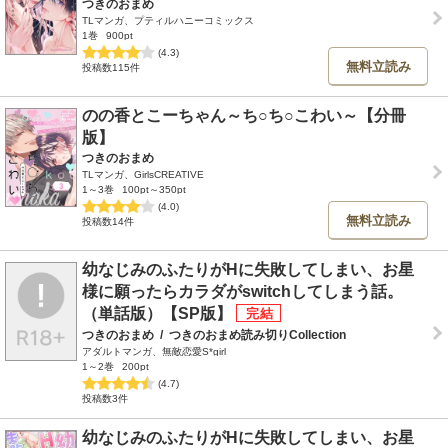
つきのおまめ
TLマンガ、プティルハニーコミックス
1巻
900pt
(4.3)
無料立読み
投稿数115件
のの香とこーちゃん～ち○ち○こわい～【分冊
版】
つきのおまめ
TLマンガ、GirlsCREATIVE
1～3巻
100pt～350pt
(4.0)
無料立読み
投稿数14件
幼なじみのふたりがHに失敗してしまい、お星
様に願ったらカラダがswitchしてしまう話。
（単話版）【SP版】
つきのおまめ
/
つきのおまめ読み切りCollection
アダルトマンガ、無敵恋愛S*girl
1～2巻
200pt
(4.7)
投稿数3件
幼なじみのふたりがHに失敗してしまい、お星