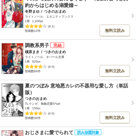
約からはじめる溺愛婚～
冬野まゆ
/
つきのおまめ
ライトノベル、エタニティブックス
1巻
1,200pt
(4.1)
無料立読み
投稿数12件
調教系男子
槇原まき
/
つきのおまめ
ライトノベル、オパール文庫
1巻
620pt
(4.0)
無料立読み
投稿数84件
夏のつぼみ 意地悪カレの不器用な愛し方（単話
版）
つきのおまめ
TLマンガ、無敵恋愛S*girl
1巻
150pt
(4.0)
無料立読み
投稿数30件
おじさまに愛でられて