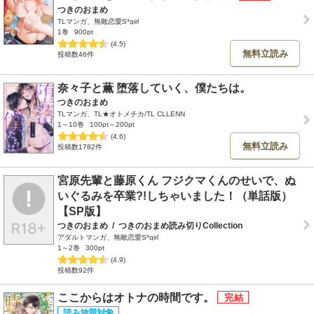
つきのおまめ
TLマンガ、無敵恋愛S*girl
1巻
900pt
(4.5)
無料立読み
投稿数46件
奈々子と薫 堕落していく、僕たちは。
つきのおまめ
TLマンガ、TL★オトメチカ/TL CLLENN
1～10巻
100pt～200pt
(4.6)
無料立読み
投稿数1782件
宮原先輩と藤原くん フジクマくんのせいで、ぬ
いぐるみを卒業?!しちゃいました！（単話版）
【SP版】
つきのおまめ
/
つきのおまめ読み切りCollection
アダルトマンガ、無敵恋愛S*girl
1～2巻
300pt
(4.9)
投稿数92件
ここからはオトナの時間です。