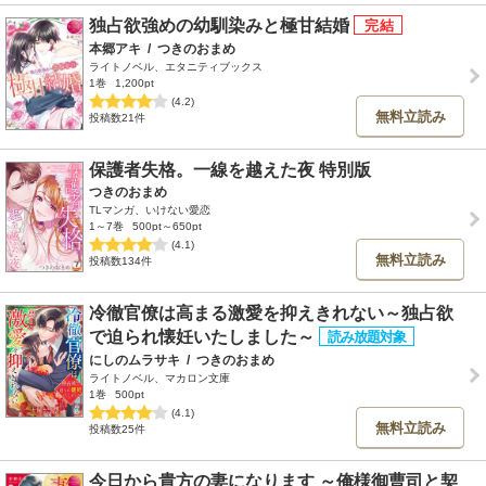
独占欲強めの幼馴染みと極甘結婚
本郷アキ
/
つきのおまめ
ライトノベル、エタニティブックス
1巻
1,200pt
(4.2)
無料立読み
投稿数21件
保護者失格。一線を越えた夜 特別版
つきのおまめ
TLマンガ、いけない愛恋
1～7巻
500pt～650pt
(4.1)
無料立読み
投稿数134件
冷徹官僚は高まる激愛を抑えきれない～独占欲
で迫られ懐妊いたしました～
にしのムラサキ
/
つきのおまめ
ライトノベル、マカロン文庫
1巻
500pt
(4.1)
無料立読み
投稿数25件
今日から貴方の妻になります ～俺様御曹司と契