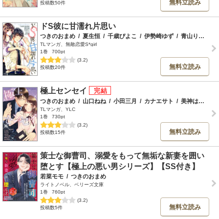
無料立読み
投稿数50件
ドS彼に甘濡れ片思い
つきのおまめ
/
夏生恒
/
千歳ぴよこ
/
伊勢崎ゆず
/
青山りさ
/
高
TLマンガ、無敵恋愛S*girl
1巻
700pt
(3.2)
無料立読み
投稿数20件
極上センセイ
つきのおまめ
/
山口ねね
/
小田三月
/
カナエサト
/
美神はじめ
/
TLマンガ、YLC
1巻
730pt
(3.2)
無料立読み
投稿数15件
策士な御曹司、溺愛をもって無垢な新妻を囲い
堕とす【極上の悪い男シリーズ】【SS付き】
若菜モモ
/
つきのおまめ
ライトノベル、ベリーズ文庫
1巻
760pt
(3.2)
無料立読み
投稿数5件