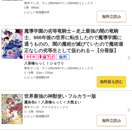
青年マンガ、マンガBANG!/マンガBANGコミックス
1巻
680pt
レビュー投稿数0件
無料立読み
魔導学園の劣等竜騎士～史上最強の闇の竜騎
士、666年後の世界に転生したので魔導学園に
通うものの、闇の魔術が滅びていたので魔術適
正なしの劣等生として扱われる～【分冊版】
八茶橋らっく
/
ショウリ
青年マンガ、マンガBANG!/マンガBANGコミックス
1～8巻
10pt～150pt
レビュー投稿数0件
無料版を読む
世界最強の神獣使い フルカラー版
鷹条色s
/
八茶橋らっく
/
大熊まい
青年マンガ、ナナイロコミックス
1～2巻
800pt
レビュー投稿数0件
無料立読み