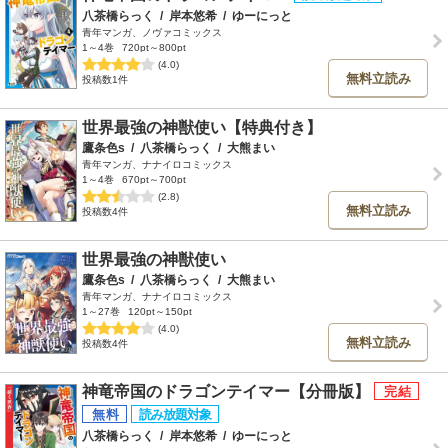
八茶橋らっく
/
岸本悠希
/
ゆーにっと
青年マンガ、ノヴァコミックス
1～4巻
720pt～800pt
(4.0)
無料立読み
投稿数1件
世界最強の神獣使い【特典付き】
鷹条色s
/
八茶橋らっく
/
大熊まい
青年マンガ、ナナイロコミックス
1～4巻
670pt～700pt
(2.8)
無料立読み
投稿数4件
世界最強の神獣使い
鷹条色s
/
八茶橋らっく
/
大熊まい
青年マンガ、ナナイロコミックス
1～27巻
120pt～150pt
(4.0)
無料立読み
投稿数4件
神竜帝国のドラゴンテイマー【分冊版】
八茶橋らっく
/
岸本悠希
/
ゆーにっと