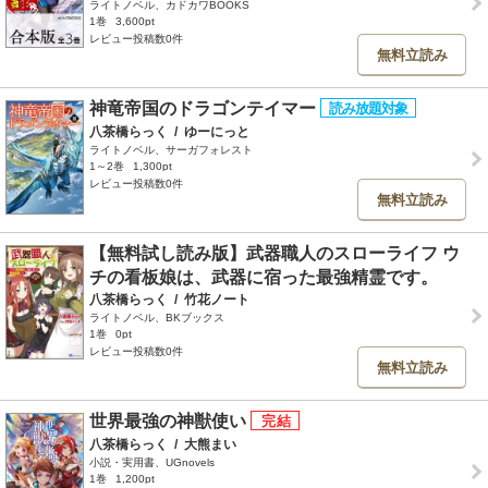
ライトノベル、カドカワBOOKS
1巻
3,600pt
レビュー投稿数0件
無料立読み
神竜帝国のドラゴンテイマー
八茶橋らっく
/
ゆーにっと
ライトノベル、サーガフォレスト
1～2巻
1,300pt
レビュー投稿数0件
無料立読み
【無料試し読み版】武器職人のスローライフ ウ
チの看板娘は、武器に宿った最強精霊です。
八茶橋らっく
/
竹花ノート
ライトノベル、BKブックス
1巻
0pt
レビュー投稿数0件
無料立読み
世界最強の神獣使い
八茶橋らっく
/
大熊まい
小説・実用書、UGnovels
1巻
1,200pt