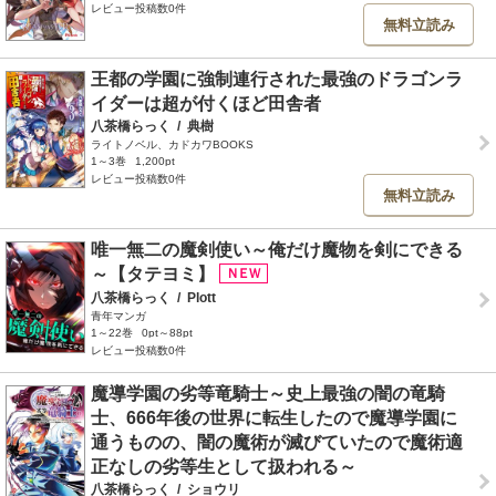
レビュー投稿数0件
無料立読み
王都の学園に強制連行された最強のドラゴンラ
イダーは超が付くほど田舎者
八茶橋らっく
/
典樹
ライトノベル、カドカワBOOKS
1～3巻
1,200pt
レビュー投稿数0件
無料立読み
唯一無二の魔剣使い～俺だけ魔物を剣にできる
～【タテヨミ】
八茶橋らっく
/
Plott
青年マンガ
1～22巻
0pt～88pt
レビュー投稿数0件
魔導学園の劣等竜騎士～史上最強の闇の竜騎
士、666年後の世界に転生したので魔導学園に
通うものの、闇の魔術が滅びていたので魔術適
正なしの劣等生として扱われる～
八茶橋らっく
/
ショウリ