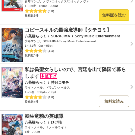
青年マンガ、ノヴァコミックス/コミックノヴァ
1～25巻
120pt～200pt
(5.0)
無料版を読む
投稿数1件
コピースキルの最強魔導師【タテヨミ】
八茶橋らっく
/
SORAJIMA
/
Sony Music Entertainment
少年マンガ、SORAJIMA/Sony Music Entertainment
1～41巻
0pt～65pt
(4.4)
投稿数5件
私は偽聖女らしいので、宮廷を出て隣国で暮ら
します
八茶橋らっく
/
持月コモチ
ライトノベル、ドラゴンノベルス
1～2巻
650pt～700pt
(4.0)
無料立読み
投稿数4件
転生竜騎の英雄譚
八茶橋らっく
/
ひげ猫
ライトノベル、Ｊノベルライト
1巻
700pt