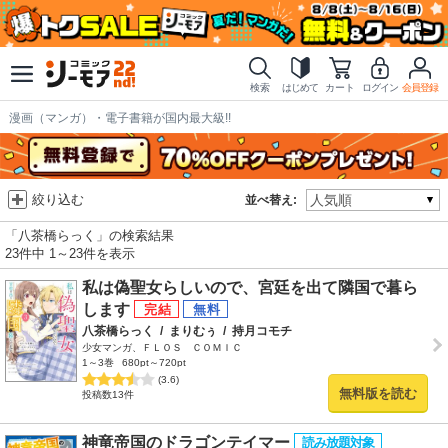
検索
はじめて
カート
ログイン
会員登録
漫画（マンガ）・電子書籍が国内最大級!!
絞り込む
並べ替え:
「八茶橋らっく」の検索結果
23件中 1～23件を表示
私は偽聖女らしいので、宮廷を出て隣国で暮ら
します
八茶橋らっく
/
まりむぅ
/
持月コモチ
少女マンガ、ＦＬＯＳ ＣＯＭＩＣ
1～3巻
680pt～720pt
(3.6)
無料版を読む
投稿数13件
神竜帝国のドラゴンテイマー