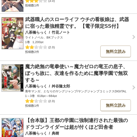
(3.0)
投稿数1件
武器職人のスローライフ ウチの看板娘は、武器
に宿った最強精霊です。 【電子限定SS付】
八茶橋らっく
/
竹花ノート
ライトノベル、BKブックス
1巻
1,200pt
(2.0)
無料立読み
投稿数2件
魔力絶無の竜拳使い～魔力ゼロの竜王の息子、
ぼっち故に、友達を作るために魔導学園で無双
する～
八茶橋らっく
/
舛谷隆太郎
青年マンガ、となりのヤングジャンプ/ヤングジャンプコミックスDIGITAL
1～3巻
618pt～684pt
(2.0)
無料立読み
投稿数1件
【合本版】王都の学園に強制連行された最強の
ドラゴンライダーは超が付くほど田舎者
八茶橋らっく
/
典樹