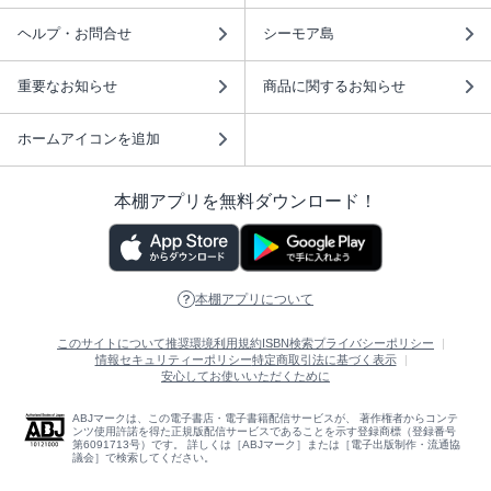
ヘルプ・お問合せ
シーモア島
重要なお知らせ
商品に関するお知らせ
ホームアイコンを追加
本棚アプリを無料ダウンロード！
本棚アプリについて
このサイトについて
推奨環境
利用規約
ISBN検索
プライバシーポリシー
情報セキュリティーポリシー
特定商取引法に基づく表示
安心してお使いいただくために
ABJマークは、この電子書店・電子書籍配信サービスが、 著作権者からコンテ
ンツ使用許諾を得た正規版配信サービスであることを示す登録商標（登録番号
第6091713号）です。 詳しくは［ABJマーク］または［電子出版制作・流通協
議会］で検索してください。