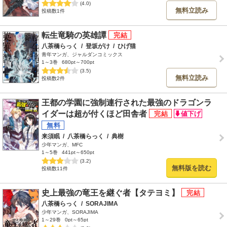
(4.0)
無料立読み
投稿数1件
転生竜騎の英雄譚
八茶橋らっく
/
登坂がけ
/
ひげ猫
青年マンガ、ジャルダンコミックス
1～3巻
680pt～700pt
(3.5)
無料立読み
投稿数2件
王都の学園に強制連行された最強のドラゴンラ
イダーは超が付くほど田舎者
来須眠
/
八茶橋らっく
/
典樹
少年マンガ、MFC
1～5巻
441pt～650pt
(3.2)
無料版を読む
投稿数11件
史上最強の竜王を継ぐ者【タテヨミ】
八茶橋らっく
/
SORAJIMA
少年マンガ、SORAJIMA
1～29巻
0pt～65pt