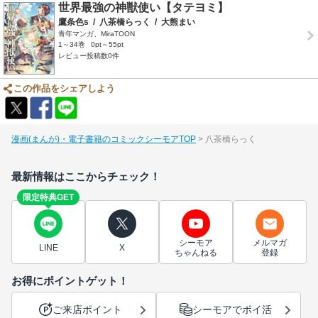
世界最強の神獣使い【タテヨミ】
鷹条色s
/
八茶橋らっく
/
大熊まい
青年マンガ、MiraTOON
1～34巻
0pt～55pt
レビュー投稿数0件
この作品をシェアしよう
漫画(まんが)・電子書籍のコミックシーモアTOP
八茶橋らっく
最新情報はここからチェック！
限定特典GET
シーモア
メルマガ
LINE
X
ちゃんねる
登録
お得にポイントゲット！
ご来店ポイント
シーモアでポイ活