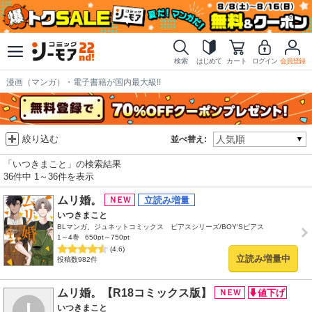
検索
はじめて
カート
ログイン
会員登録
漫画（マンガ）・電子書籍が国内最大級!!
絞り込む
並べ替え:
「いつきまこと」の検索結果
36件中 1～36件を表示
ムリ婚。
いつきまこと
BLマンガ、ジュネットコミックス ピアスシリーズ/BOY'Sピアス
1～4巻
650pt～750pt
(4.6)
立読み増量中
投稿数982件
ムリ婚。【R18コミックス版】
いつきまこと