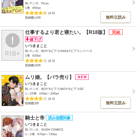
BLマンガ、Ficus
1巻
850pt
(4.9)
無料立読み
投稿数13件
仕事するより君と寝たい。【R18版】
いつきまこと
BLマンガ、BOY'Sピアス/ADULTピアスシリーズ
1巻
630pt
(4.3)
投稿数26件
ムリ婚。【バラ売り】
いつきまこと
BLマンガ、BOY'Sピアス/BOY'SピアスDC
1～25巻
100pt～200pt
(4.3)
無料立読み
投稿数3件
騎士と帝
いつきまこと
BLマンガ、GUSH COMICS
1～2巻
670pt～745pt