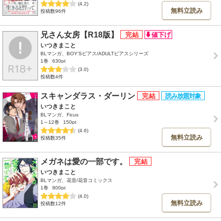
(4.2)
無料立読み
投稿数96件
兄さん女房【R18版】
いつきまこと
BLマンガ、BOY'Sピアス/ADULTピアスシリーズ
1巻
630pt
(3.0)
投稿数4件
スキャンダラス・ダーリン
いつきまこと
BLマンガ、Ficus
1～12巻
150pt
(4.6)
無料立読み
投稿数35件
メガネは愛の一部です。
いつきまこと
BLマンガ、花音/花音コミックス
1巻
800pt
(4.0)
無料立読み
投稿数12件