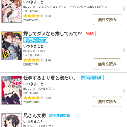
いつきまこと
BLマンガ、ジュネットコミックス ピアスシリーズ/BOY'Sピアス
1巻
650pt
(4.4)
無料立読み
投稿数78件
押してダメなら推してみて!?
いつきまこと
BLマンガ、Ficus
1～6巻
150pt
(4.4)
無料立読み
投稿数43件
仕事するより君と寝たい。
いつきまこと
BLマンガ、JUNEピアス
1巻
600pt
(4.3)
無料立読み
投稿数258件
兄さん女房
いつきまこと
BLマンガ、JUNEピアス