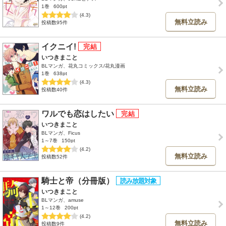
1巻
600pt
(4.3)
無料立読み
投稿数95件
イクニイ!
いつきまこと
BLマンガ、花丸コミックス/花丸漫画
1巻
638pt
(4.3)
無料立読み
投稿数40件
ワルでも恋はしたい
いつきまこと
BLマンガ、Ficus
1～7巻
150pt
(4.2)
無料立読み
投稿数52件
騎士と帝（分冊版）
いつきまこと
BLマンガ、amuse
1～12巻
200pt
(4.2)
無料立読み
投稿数9件