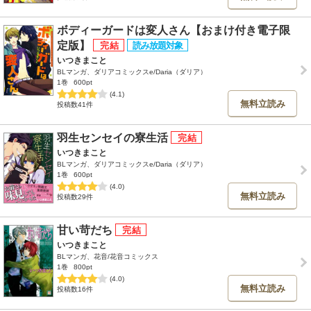
ボディーガードは変人さん【おまけ付き電子限
定版】
いつきまこと
BLマンガ、ダリアコミックスe/Daria（ダリア）
1巻
600pt
(4.1)
無料立読み
投稿数41件
羽生センセイの寮生活
いつきまこと
BLマンガ、ダリアコミックスe/Daria（ダリア）
1巻
600pt
(4.0)
無料立読み
投稿数29件
甘い苛だち
いつきまこと
BLマンガ、花音/花音コミックス
1巻
800pt
(4.0)
無料立読み
投稿数16件