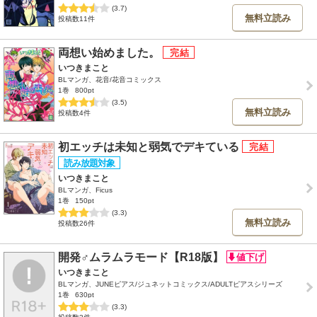
(3.7)
無料立読み
投稿数11件
両想い始めました。
いつきまこと
BLマンガ、花音/花音コミックス
1巻
800pt
(3.5)
無料立読み
投稿数4件
初エッチは未知と弱気でデキている
いつきまこと
BLマンガ、Ficus
1巻
150pt
(3.3)
無料立読み
投稿数26件
開発♂ムラムラモード【R18版】
いつきまこと
BLマンガ、JUNEピアス/ジュネットコミックス/ADULTピアスシリーズ
1巻
630pt
(3.3)