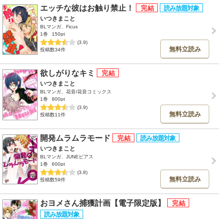
エッチな彼はお触り禁止！
いつきまこと
BLマンガ、Ficus
1巻
150pt
(3.9)
無料立読み
投稿数34件
欲しがりなキミ
いつきまこと
BLマンガ、花音/花音コミックス
1巻
800pt
(3.9)
無料立読み
投稿数11件
開発ムラムラモード
いつきまこと
BLマンガ、JUNEピアス
1巻
600pt
(3.8)
無料立読み
投稿数59件
おヨメさん捕獲計画【電子限定版】