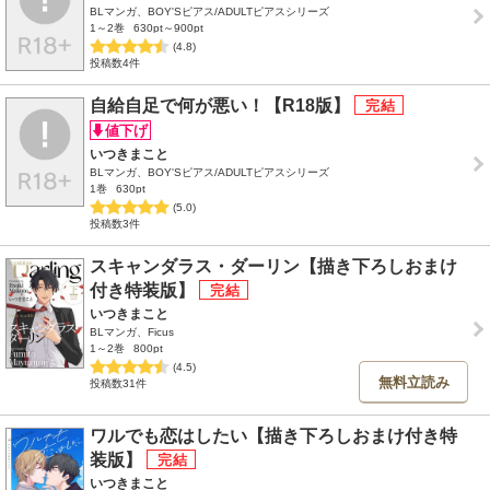
BLマンガ、BOY'Sピアス/ADULTピアスシリーズ
1～2巻
630pt～900pt
(4.8)
投稿数4件
自給自足で何が悪い！【R18版】
いつきまこと
BLマンガ、BOY'Sピアス/ADULTピアスシリーズ
1巻
630pt
(5.0)
投稿数3件
スキャンダラス・ダーリン【描き下ろしおまけ
付き特装版】
いつきまこと
BLマンガ、Ficus
1～2巻
800pt
(4.5)
無料立読み
投稿数31件
ワルでも恋はしたい【描き下ろしおまけ付き特
装版】
いつきまこと