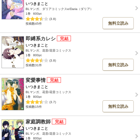
いつきまこと
BLマンガ、ダリアコミックスe/Daria（ダリア）
1巻
600pt
(3.8)
無料立読み
投稿数45件
即縛系カレシ
いつきまこと
BLマンガ、花音/花音コミックス
1巻
800pt
(3.8)
無料立読み
投稿数31件
変愛事情
いつきまこと
BLマンガ、花音/花音コミックス
1巻
800pt
(3.7)
無料立読み
投稿数15件
家庭調教師
いつきまこと
BLマンガ、花音/花音コミックス
1巻
800pt