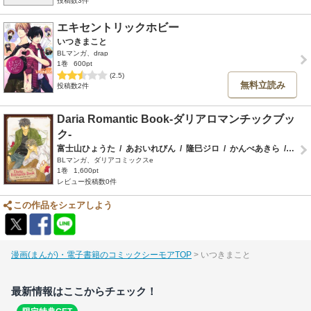
投稿数3件
エキセントリックホビー
いつきまこと
BLマンガ、drap
1巻
600pt
(2.5)
無料立読み
投稿数2件
Daria Romantic Book-ダリアロマンチックブッ
ク-
富士山ひょうた
/
あおいれびん
/
隆巳ジロ
/
かんべあきら
/
水渡
BLマンガ、ダリアコミックスe
1巻
1,600pt
レビュー投稿数0件
この作品をシェアしよう
漫画(まんが)・電子書籍のコミックシーモアTOP
いつきまこと
最新情報はここからチェック！