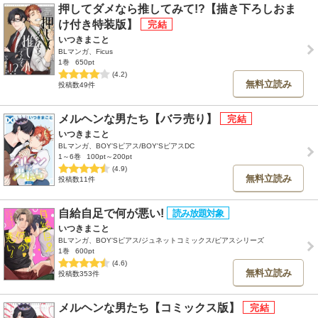
押してダメなら推してみて!?【描き下ろしおま
け付き特装版】
いつきまこと
BLマンガ、Ficus
1巻
650pt
(4.2)
無料立読み
投稿数49件
メルヘンな男たち【バラ売り】
いつきまこと
BLマンガ、BOY'Sピアス/BOY'SピアスDC
1～6巻
100pt～200pt
(4.9)
無料立読み
投稿数11件
自給自足で何が悪い!
いつきまこと
BLマンガ、BOY'Sピアス/ジュネットコミックス/ピアスシリーズ
1巻
600pt
(4.6)
無料立読み
投稿数353件
メルヘンな男たち【コミックス版】