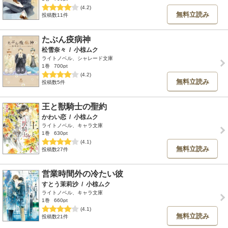
(4.2)
無料立読み
投稿数11件
たぶん疫病神
松雪奈々
/
小椋ムク
ライトノベル、シャレード文庫
1巻
700pt
(4.2)
無料立読み
投稿数5件
王と獣騎士の聖約
かわい恋
/
小椋ムク
ライトノベル、キャラ文庫
1巻
630pt
(4.1)
無料立読み
投稿数27件
営業時間外の冷たい彼
すとう茉莉沙
/
小椋ムク
ライトノベル、キャラ文庫
1巻
660pt
(4.1)
無料立読み
投稿数21件