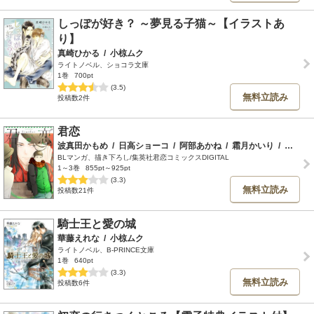
しっぽが好き？ ～夢見る子猫～【イラストあ
り】
真崎ひかる
/
小椋ムク
ライトノベル、ショコラ文庫
1巻
700pt
(3.5)
無料立読み
投稿数2件
君恋
波真田かもめ
/
日高ショーコ
/
阿部あかね
/
霜月かいり
/
斑目ヒロ
BLマンガ、描き下ろし/集英社君恋コミックスDIGITAL
1～3巻
855pt～925pt
(3.3)
無料立読み
投稿数21件
騎士王と愛の城
華藤えれな
/
小椋ムク
ライトノベル、B-PRINCE文庫
1巻
640pt
(3.3)
無料立読み
投稿数6件