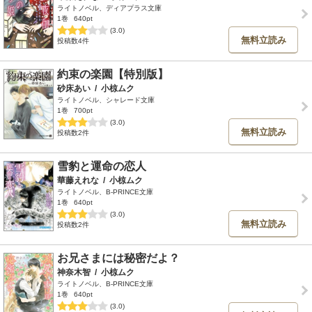
ライトノベル、ディアプラス文庫
1巻
640pt
(3.0)
無料立読み
投稿数4件
約束の楽園【特別版】
砂床あい
/
小椋ムク
ライトノベル、シャレード文庫
1巻
700pt
(3.0)
無料立読み
投稿数2件
雪豹と運命の恋人
華藤えれな
/
小椋ムク
ライトノベル、B-PRINCE文庫
1巻
640pt
(3.0)
無料立読み
投稿数2件
お兄さまには秘密だよ？
神奈木智
/
小椋ムク
ライトノベル、B-PRINCE文庫
1巻
640pt
(3.0)