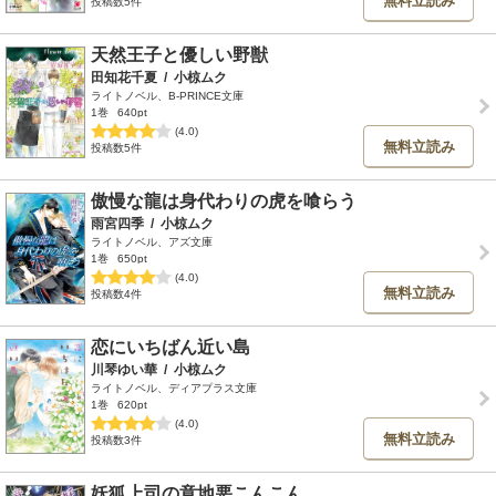
無料立読み
投稿数5件
天然王子と優しい野獣
田知花千夏
/
小椋ムク
ライトノベル、B-PRINCE文庫
1巻
640pt
(4.0)
無料立読み
投稿数5件
傲慢な龍は身代わりの虎を喰らう
雨宮四季
/
小椋ムク
ライトノベル、アズ文庫
1巻
650pt
(4.0)
無料立読み
投稿数4件
恋にいちばん近い島
川琴ゆい華
/
小椋ムク
ライトノベル、ディアプラス文庫
1巻
620pt
(4.0)
無料立読み
投稿数3件
妖狐上司の意地悪こんこん