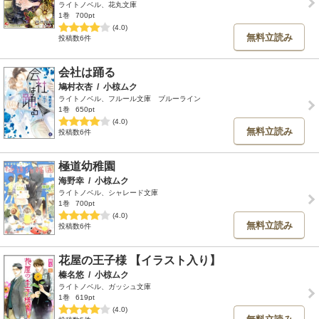
ライトノベル、花丸文庫
1巻
700pt
(4.0)
無料立読み
投稿数6件
会社は踊る
鳩村衣杏
/
小椋ムク
ライトノベル、フルール文庫 ブルーライン
1巻
650pt
(4.0)
無料立読み
投稿数6件
極道幼稚園
海野幸
/
小椋ムク
ライトノベル、シャレード文庫
1巻
700pt
(4.0)
無料立読み
投稿数6件
花屋の王子様 【イラスト入り】
榛名悠
/
小椋ムク
ライトノベル、ガッシュ文庫
1巻
619pt
(4.0)