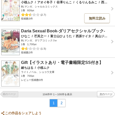
小椋ムク
/
アオイ冬子
/
谷澤りんこ
/
くるりんるみこ
/
西生まこ
BLマンガ、シャルルコミックス
1巻
926pt
(2.7)
無料立読み
投稿数3件
Daria Sexual Book-ダリアセクシャルブック-
ひなこ
/
芒其之一
/
富士山ひょうた
/
西原ケイタ
/
真山ジュン
/
BLマンガ、ダリアコミックスe
1巻
1,700pt
(1.5)
投稿数2件
Gift【イラストあり・電子書籍限定SS付き】
綾ちはる
/
小椋ムク
ライトノベル、ショコラ文庫
1巻
700pt
レビュー投稿数0件
前のページ
次のページ
104件中 1～100件を表示
1
2
この作品をシェアしよう