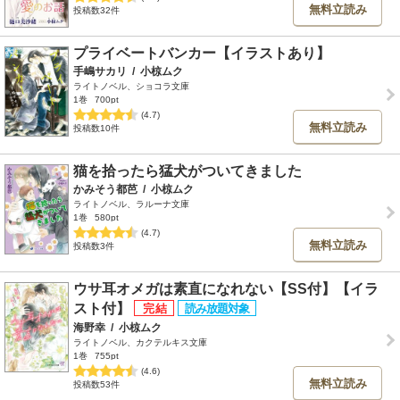
無料立読み
投稿数32件
プライベートバンカー【イラストあり】
手嶋サカリ
/
小椋ムク
ライトノベル、ショコラ文庫
1巻
700pt
(4.7)
無料立読み
投稿数10件
猫を拾ったら猛犬がついてきました
かみそう都芭
/
小椋ムク
ライトノベル、ラルーナ文庫
1巻
580pt
(4.7)
無料立読み
投稿数3件
ウサ耳オメガは素直になれない【SS付】【イラ
スト付】
海野幸
/
小椋ムク
ライトノベル、カクテルキス文庫
1巻
755pt
(4.6)
無料立読み
投稿数53件