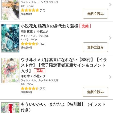
ライトノベル、リンクスロマンス
1巻
870pt
(5.0)
無料立読み
投稿数3件
小説花丸 狼憑きの身代わり若様
雨月夜道
/
小椋ムク
ライトノベル、小説花丸
1～4巻
200pt
(4.9)
無料立読み
投稿数9件
ウサ耳オメガは素直になれない【SS付】【イラ
スト付】【電子限定著者直筆サイン＆コメント
入り】
海野幸
/
小椋ムク
ライトノベル、カクテルキス文庫
1巻
855pt
(4.9)
無料立読み
投稿数9件
もういいかい、まだだよ【特別版】（イラスト
付き）