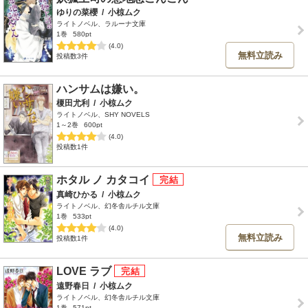
ゆりの菜櫻
/
小椋ムク
ライトノベル、ラルーナ文庫
1巻
580pt
(4.0)
無料立読み
投稿数3件
ハンサムは嫌い。
榎田尤利
/
小椋ムク
ライトノベル、SHY NOVELS
1～2巻
600pt
(4.0)
投稿数1件
ホタル ノ カタコイ
真崎ひかる
/
小椋ムク
ライトノベル、幻冬舎ルチル文庫
1巻
533pt
(4.0)
無料立読み
投稿数1件
LOVE ラブ
遠野春日
/
小椋ムク
ライトノベル、幻冬舎ルチル文庫
1巻
571pt