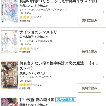
初恋の行きつくところ【電子特典イラスト付】
八条ことこ
/
小椋ムク
ライトノベル、フルール文庫 ブルーライン
1巻
650pt
(3.3)
無料立読み
投稿数3件
ナイショのシンメトリ
佐々木禎子
/
小椋ムク
ライトノベル、B-PRINCE文庫
1巻
640pt
(3.3)
無料立読み
投稿数3件
何も言えない僕と懐中時計と恋の魔法 【イラ
スト付】
成瀬かの
/
小椋ムク
ライトノベル、SHY NOVELS
1巻
850pt
(3.2)
無料立読み
投稿数5件
甘い夜伽 愛の織り姫
華藤えれな
/
小椋ムク