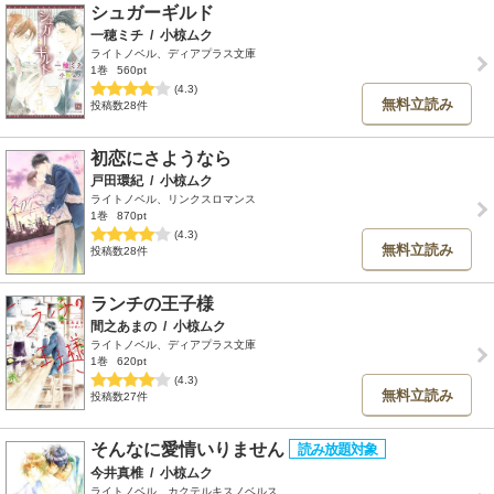
シュガーギルド
一穂ミチ
/
小椋ムク
ライトノベル、ディアプラス文庫
1巻
560pt
(4.3)
無料立読み
投稿数28件
初恋にさようなら
戸田環紀
/
小椋ムク
ライトノベル、リンクスロマンス
1巻
870pt
(4.3)
無料立読み
投稿数28件
ランチの王子様
間之あまの
/
小椋ムク
ライトノベル、ディアプラス文庫
1巻
620pt
(4.3)
無料立読み
投稿数27件
そんなに愛情いりません
今井真椎
/
小椋ムク
ライトノベル、カクテルキスノベルス