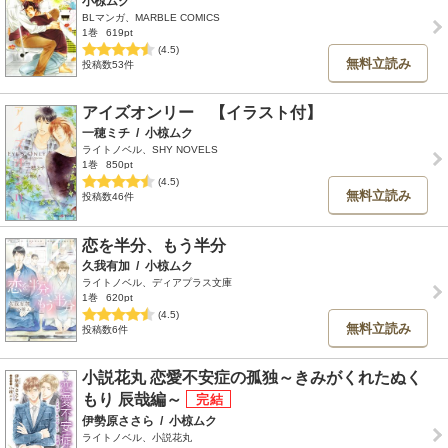
小椋ムク
BLマンガ、MARBLE COMICS
1巻
619pt
(4.5)
無料立読み
投稿数53件
アイズオンリー 【イラスト付】
一穂ミチ
/
小椋ムク
ライトノベル、SHY NOVELS
1巻
850pt
(4.5)
無料立読み
投稿数46件
恋を半分、もう半分
久我有加
/
小椋ムク
ライトノベル、ディアプラス文庫
1巻
620pt
(4.5)
無料立読み
投稿数6件
小説花丸 恋愛不安症の孤独～きみがくれたぬく
もり 辰哉編～
伊勢原ささら
/
小椋ムク
ライトノベル、小説花丸