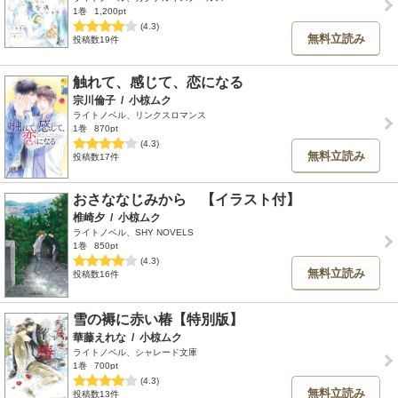
1巻
1,200pt
(4.3)
無料立読み
投稿数19件
触れて、感じて、恋になる
宗川倫子
/
小椋ムク
ライトノベル、リンクスロマンス
1巻
870pt
(4.3)
無料立読み
投稿数17件
おさななじみから 【イラスト付】
椎崎夕
/
小椋ムク
ライトノベル、SHY NOVELS
1巻
850pt
(4.3)
無料立読み
投稿数16件
雪の褥に赤い椿【特別版】
華藤えれな
/
小椋ムク
ライトノベル、シャレード文庫
1巻
700pt
(4.3)
無料立読み
投稿数13件