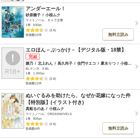
アンダーエール！
砂原糖子
/
小椋ムク
ライトノベル、キャラ文庫
1巻
630pt
(3.8)
無料立読み
投稿数22件
エロほん－ぶっかけ－【デジタル版・18禁】
腰乃
/
北上れん
/
高久尚子
/
佳門サエコ
/
夏水りつ
/
小椋ムク
/
BLマンガ、X-BL
1巻
1,000pt
(3.8)
投稿数12件
ぬいぐるみを助けたら、なぜか花嫁になった件
【特別版】(イラスト付き)
真船るのあ
/
小椋ムク
ライトノベル、CROSSNOVELS
1巻
900pt
(3.8)
無料立読み
投稿数4件