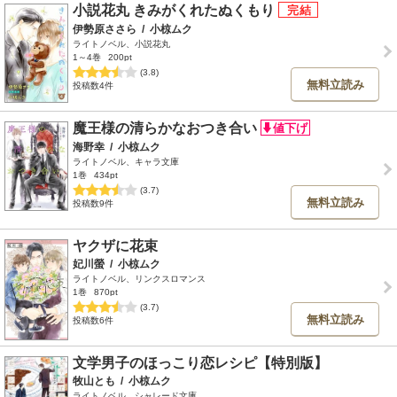
小説花丸 きみがくれたぬくもり
伊勢原ささら
/
小椋ムク
ライトノベル、小説花丸
1～4巻
200pt
(3.8)
無料立読み
投稿数4件
魔王様の清らかなおつき合い
海野幸
/
小椋ムク
ライトノベル、キャラ文庫
1巻
434pt
(3.7)
無料立読み
投稿数9件
ヤクザに花束
妃川螢
/
小椋ムク
ライトノベル、リンクスロマンス
1巻
870pt
(3.7)
無料立読み
投稿数6件
文学男子のほっこり恋レシピ【特別版】
牧山とも
/
小椋ムク
ライトノベル、シャレード文庫