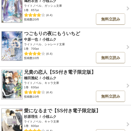
鳩村衣杏
/
小椋ムク
ライトノベル、ガッシュ文庫
1巻
657pt
(4.4)
無料立読み
投稿数20件
つごもりの夜にもういちど
中原一也
/
小椋ムク
ライトノベル、シャレード文庫
1巻
700pt
(4.4)
無料立読み
投稿数10件
兄貴の恋人【SS付き電子限定版】
楠田雅紀
/
小椋ムク
ライトノベル、キャラ文庫
1巻
630pt
(4.4)
無料立読み
投稿数10件
愛になるまで【SS付き電子限定版】
杉原理生
/
小椋ムク
ライトノベル、キャラ文庫
1巻
600pt
(4.4)