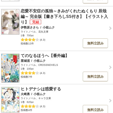
恋愛不安症の孤独～きみがくれたぬくもり 辰哉
編～ 完全版【書き下ろしSS付き】【イラスト入
り】
伊勢原ささら
/
小椋ムク
ライトノベル、花丸文庫
1巻
700pt
(4.3)
無料立読み
投稿数12件
てのなるほうへ【番外編】
栗城偲
/
小椋ムク
ライトノベル、CROSSNOVELS
1巻
100pt
(4.3)
無料立読み
投稿数7件
ヒトデナシは惑愛する
火崎勇
/
小椋ムク
ライトノベル、キャラ文庫
1巻
620pt
(4.3)
無料立読み
投稿数4件