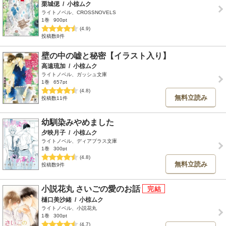
栗城偲
/
小椋ムク
ライトノベル、CROSSNOVELS
1巻
900pt
(4.9)
投稿数8件
壁の中の嘘と秘密【イラスト入り】
高遠琉加
/
小椋ムク
ライトノベル、ガッシュ文庫
1巻
657pt
(4.8)
無料立読み
投稿数11件
幼馴染みやめました
夕映月子
/
小椋ムク
ライトノベル、ディアプラス文庫
1巻
300pt
(4.8)
無料立読み
投稿数9件
小説花丸 さいごの愛のお話
樋口美沙緒
/
小椋ムク
ライトノベル、小説花丸
1巻
300pt
(4.7)