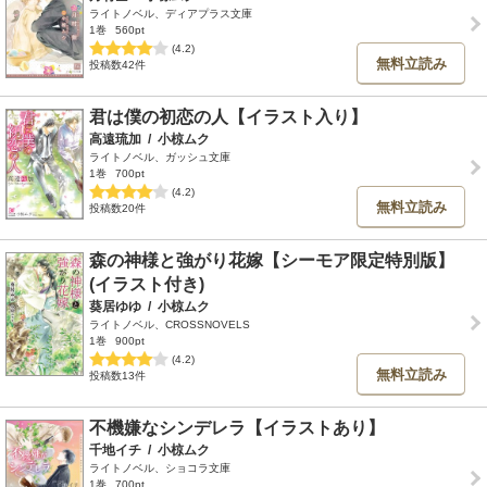
ライトノベル、ディアプラス文庫
1巻
560pt
(4.2)
無料立読み
投稿数42件
君は僕の初恋の人【イラスト入り】
高遠琉加
/
小椋ムク
ライトノベル、ガッシュ文庫
1巻
700pt
(4.2)
無料立読み
投稿数20件
森の神様と強がり花嫁【シーモア限定特別版】
(イラスト付き)
葵居ゆゆ
/
小椋ムク
ライトノベル、CROSSNOVELS
1巻
900pt
(4.2)
無料立読み
投稿数13件
不機嫌なシンデレラ【イラストあり】
千地イチ
/
小椋ムク
ライトノベル、ショコラ文庫
1巻
700pt