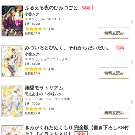
ふるえる夜のひみつごと
小椋ムク
BLマンガ、HertZ&CRAFT
1巻
600pt
(4.0)
無料立読み
投稿数67件
みづいろとぴんく、それからだいだい。
小椋ムク
BLマンガ、ショコラコミックス
1巻
619pt
(4.0)
無料立読み
投稿数35件
溺愛モラトリアム
間之あまの
/
小椋ムク
ライトノベル、ディアプラス文庫
1巻
720pt
(4.0)
無料立読み
投稿数27件
きみがくれたぬくもり 完全版【書き下ろしSS付
き】【イラスト入り】