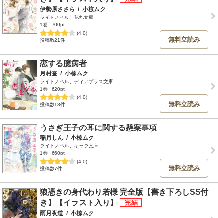
伊勢原ささら
/
小椋ムク
ライトノベル、花丸文庫
1巻
700pt
(4.0)
無料立読み
投稿数21件
恋する臆病者
月村奎
/
小椋ムク
ライトノベル、ディアプラス文庫
1巻
620pt
(4.0)
無料立読み
投稿数18件
うさぎ王子の耳に関する懸案事項
稲月しん
/
小椋ムク
ライトノベル、キャラ文庫
1巻
660pt
(4.0)
無料立読み
投稿数7件
狼憑きの身代わり若様 完全版【書き下ろしSS付
き】【イラスト入り】
雨月夜道
/
小椋ムク