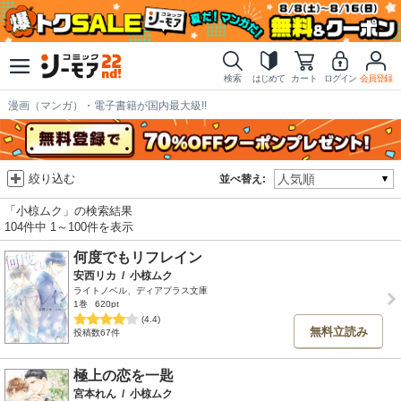
検索
はじめて
カート
ログイン
会員登録
漫画（マンガ）・電子書籍が国内最大級!!
絞り込む
並べ替え:
「小椋ムク」の検索結果
104件中 1～100件を表示
何度でもリフレイン
安西リカ
/
小椋ムク
ライトノベル、ディアプラス文庫
1巻
620pt
(4.4)
無料立読み
投稿数67件
極上の恋を一匙
宮本れん
/
小椋ムク