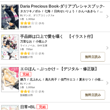
Daria Precious Book-ダリアプレシャスブック-
タカツキノボル
/
七海
/
日向せいりょう
/
かんべあきら
/
富士山ひょうた
BLマンガ、ダリアコミックスe
1巻
1,300pt
(3.0)
投稿数1件
手品師は口上で愛を囁く 【イラスト付】
万里なお
/
小椋ムク
ライトノベル、SHY文庫
1巻
700pt
(2.9)
無料立読み
投稿数17件
エロほん－ぶっかけ－【デジタル・修正版】
腰乃
/
北上れん
/
高久尚子
/
佳門サエコ
/
夏水りつ
/
小椋ムク
/
BLマンガ
1巻
1,000pt
(2.8)
無料立読み
投稿数12件
日常×BL