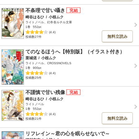
不条理で甘い囁き
崎谷はるひ
/
小椋ムク
ライトノベル、幻冬舎ルチル文庫
1巻
552pt
(4.4)
無料立読み
投稿数27件
てのなるほうへ【特別版】（イラスト付き）
栗城偲
/
小椋ムク
ライトノベル、CROSSNOVELS
1巻
900pt
(4.4)
投稿数25件
不謹慎で甘い残像
崎谷はるひ
/
小椋ムク
ライトノベル
1巻
552pt
(4.4)
無料立読み
投稿数21件
リフレイン～君の心を眠らせないで～