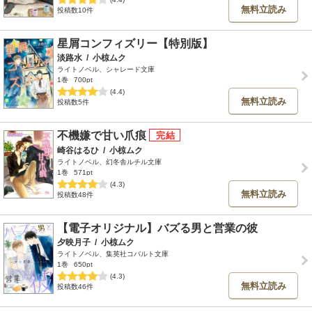
無料立読み
投稿数10件
星屑コンフィズリー【特別版】
淡路水
/
小椋ムク
ライトノベル、シャレード文庫
1巻
700pt
(4.4)
無料立読み
投稿数5件
不機嫌で甘い爪痕
崎谷はるひ
/
小椋ムク
ライトノベル、幻冬舎ルチル文庫
1巻
571pt
(4.3)
無料立読み
投稿数48件
【電子オリジナル】バズる男と営業の彼
夕映月子
/
小椋ムク
ライトノベル、集英社コバルト文庫
1巻
650pt
(4.3)
無料立読み
投稿数46件