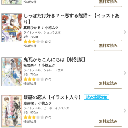
無料立読み
投稿数2件
しっぽだけ好き？～恋する熊猫～【イラストあ
り】
真崎ひかる
/
小椋ムク
ライトノベル、ショコラ文庫
1巻
700pt
(3.0)
無料立読み
投稿数1件
鬼瓦からこんにちは【特別版】
松雪奈々
/
小椋ムク
ライトノベル、シャレード文庫
1巻
700pt
(3.0)
無料立読み
投稿数1件
疑惑の恋人【イラスト入り】
鹿住槇
/
小椋ムク
ライトノベル、ビーボーイノベルズ
1巻
850pt
(3.0)
無料立読み
投稿数1件