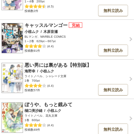
1～4巻
200pt
(4.5)
無料立読み
投稿数2件
キャッスルマンゴー
小椋ムク
/
木原音瀬
BLマンガ、MARBLE COMICS
1～2巻
629pt～667pt
(4.4)
無料立読み
投稿数91件
悪い男には裏がある【特別版】
海野幸
/
小椋ムク
ライトノベル、シャレード文庫
1巻
700pt
(4.4)
無料立読み
投稿数57件
ぼうや、もっと鏡みて
樋口美沙緒
/
小椋ムク
ライトノベル、花丸文庫
1巻
600pt
(4.4)
無料立読み
投稿数49件