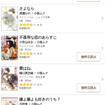
さよなら
成瀬かの
/
小椋ムク
ライトノベル、ショコラ文庫
1巻
700pt
(4.3)
投稿数4件
不器用な恋のあらすじ
小宮山ゆき
/
小椋ムク
ライトノベル、花丸文庫
1巻
657pt
(4.3)
無料立読み
投稿数3件
愛はね、
樋口美沙緒
/
小椋ムク
ライトノベル、花丸文庫
1巻
600pt
(4.2)
無料立読み
投稿数50件
嫌よ嫌よも好きのうち？
月村奎
/
小椋ムク