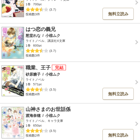
1巻
700pt
(3.7)
無料立読み
投稿数3件
はつ恋の義兄
愁堂れな
/
小椋ムク
ライトノベル、講談社X文庫
1巻
600pt
(3.7)
投稿数3件
職業、王子
砂原糖子
/
小椋ムク
ライトノベル
1巻
571pt
(3.5)
無料立読み
投稿数4件
山神さまのお世話係
渡海奈穂
/
小椋ムク
ライトノベル、キャラ文庫
1巻
650pt
(3.5)
無料立読み
投稿数2件