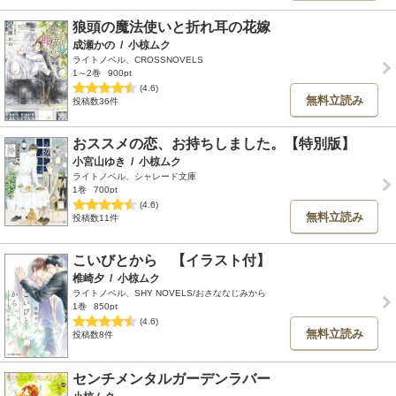
狼頭の魔法使いと折れ耳の花嫁
成瀬かの
/
小椋ムク
ライトノベル、CROSSNOVELS
1～2巻
900pt
(4.6)
無料立読み
投稿数36件
おススメの恋、お持ちしました。【特別版】
小宮山ゆき
/
小椋ムク
ライトノベル、シャレード文庫
1巻
700pt
(4.6)
無料立読み
投稿数11件
こいびとから 【イラスト付】
椎崎夕
/
小椋ムク
ライトノベル、SHY NOVELS/おさななじみから
1巻
850pt
(4.6)
無料立読み
投稿数8件
センチメンタルガーデンラバー