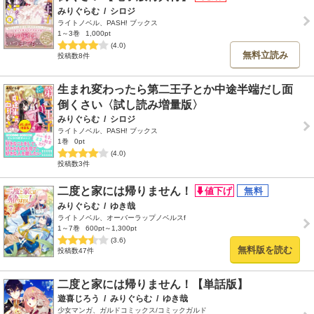
みりぐらむ
/
シロジ
ライトノベル、PASH! ブックス
1～3巻
1,000pt
(4.0)
無料立読み
投稿数8件
生まれ変わったら第二王子とか中途半端だし面
倒くさい〈試し読み増量版〉
みりぐらむ
/
シロジ
ライトノベル、PASH! ブックス
1巻
0pt
(4.0)
投稿数3件
二度と家には帰りません！
みりぐらむ
/
ゆき哉
ライトノベル、オーバーラップノベルスf
1～7巻
600pt～1,300pt
(3.6)
無料版を読む
投稿数47件
二度と家には帰りません！【単話版】
遊喜じろう
/
みりぐらむ
/
ゆき哉
少女マンガ、ガルドコミックス/コミックガルド