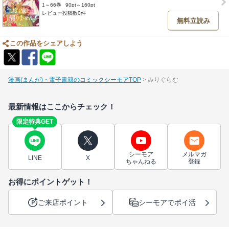
1～66巻
90pt～160pt
レビュー投稿数0件
無料立読み
この作品をシェアしよう
漫画(まんが)・電子書籍のコミックシーモアTOP
みりぐらむ
最新情報はここからチェック！
限定特典GET
シーモア
メルマガ
LINE
X
ちゃんねる
登録
お得にポイントゲット！
ご来店ポイント
シーモアでポイ活