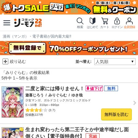
検索
はじめて
カート
ログイン
会員登録
漫画（マンガ）・電子書籍が国内最大級!!
絞り込む
並べ替え:
「みりぐらむ」の検索結果
5件中 1～5件を表示
二度と家には帰りません！
遊喜じろう
/
みりぐらむ
/
ゆき哉
少女マンガ、ガルドコミックス/コミックガルド
1～10巻
310pt～690pt
(3.7)
無料版を読む
投稿数227件
生まれ変わったら第二王子とか中途半端だし面
倒くさい【電子版特典付】