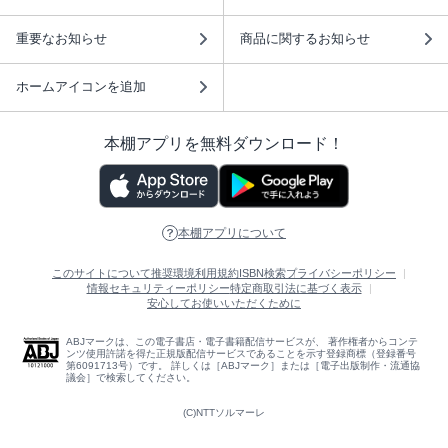
重要なお知らせ
商品に関するお知らせ
ホームアイコンを追加
本棚アプリを無料ダウンロード！
本棚アプリについて
このサイトについて
推奨環境
利用規約
ISBN検索
プライバシーポリシー
情報セキュリティーポリシー
特定商取引法に基づく表示
安心してお使いいただくために
ABJマークは、この電子書店・電子書籍配信サービスが、 著作権者からコンテ
ンツ使用許諾を得た正規版配信サービスであることを示す登録商標（登録番号
第6091713号）です。 詳しくは［ABJマーク］または［電子出版制作・流通協
議会］で検索してください。
(C)NTTソルマーレ