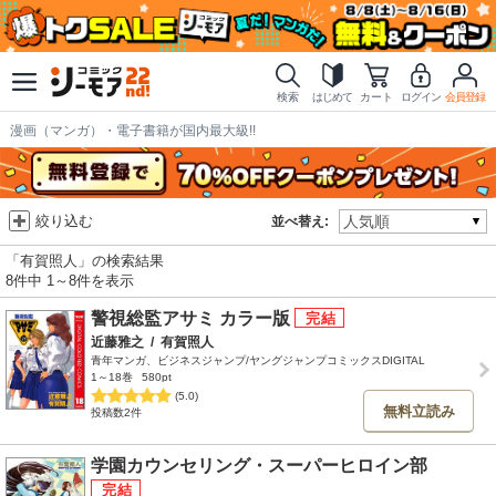
検索
はじめて
カート
ログイン
会員登録
漫画（マンガ）・電子書籍が国内最大級!!
絞り込む
並べ替え:
「有賀照人」の検索結果
8件中 1～8件を表示
警視総監アサミ カラー版
近藤雅之
/
有賀照人
青年マンガ、ビジネスジャンプ/ヤングジャンプコミックスDIGITAL
1～18巻
580pt
(5.0)
無料立読み
投稿数2件
学園カウンセリング・スーパーヒロイン部