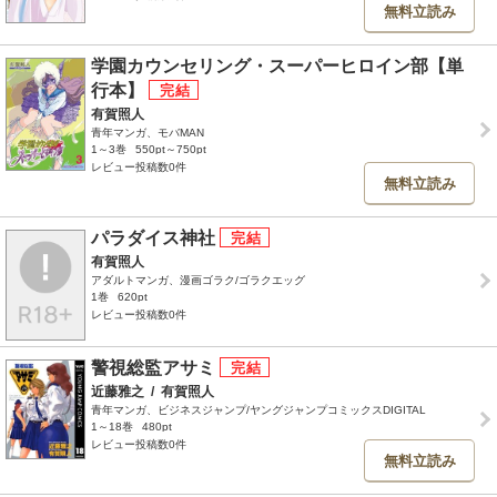
無料立読み
学園カウンセリング・スーパーヒロイン部【単
行本】
有賀照人
青年マンガ、モバMAN
1～3巻
550pt～750pt
レビュー投稿数0件
無料立読み
パラダイス神社
有賀照人
アダルトマンガ、漫画ゴラク/ゴラクエッグ
1巻
620pt
レビュー投稿数0件
警視総監アサミ
近藤雅之
/
有賀照人
青年マンガ、ビジネスジャンプ/ヤングジャンプコミックスDIGITAL
1～18巻
480pt
レビュー投稿数0件
無料立読み