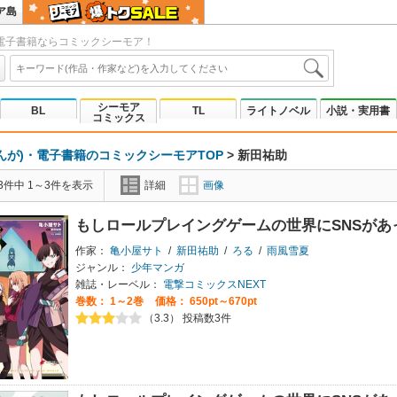
ア島
電子書籍ならコミックシーモア！
シーモア
BL
TL
ライトノベル
小説・実用書
コミックス
んが)・電子書籍のコミックシーモアTOP
>
新田祐助
3件中 1～3件を表示
詳細
画像
もしロールプレイングゲームの世界にSNSがあ
作家：
亀小屋サト
/
新田祐助
/
ろる
/
雨風雪夏
ジャンル：
少年マンガ
雑誌・レーベル：
電撃コミックスNEXT
巻数：
1～2巻
価格： 650pt～670pt
（3.3） 投稿数3件