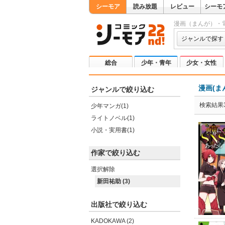
シーモア
読み放題
レビュー
シーモ
漫画（まんが）・
ジャンルで探す
総合
少年・青年
少女・女性
漫画(ま
ジャンルで絞り込む
検索結果
少年マンガ(1)
ライトノベル(1)
小説・実用書(1)
作家で絞り込む
選択解除
新田祐助 (3)
出版社で絞り込む
KADOKAWA (2)