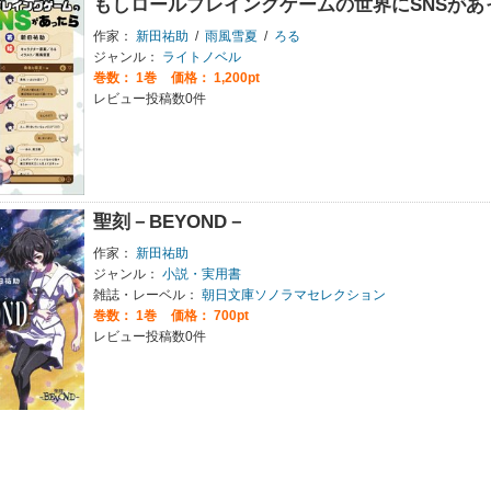
もしロールプレイングゲームの世界にSNSがあ
作家：
新田祐助
/
雨風雪夏
/
ろる
ジャンル：
ライトノベル
巻数：
1巻
価格： 1,200pt
レビュー投稿数0件
聖刻－BEYOND－
作家：
新田祐助
ジャンル：
小説・実用書
雑誌・レーベル：
朝日文庫ソノラマセレクション
巻数：
1巻
価格： 700pt
レビュー投稿数0件