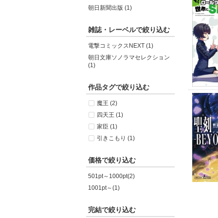
朝日新聞出版 (1)
雑誌・レーベルで絞り込む
電撃コミックスNEXT (1)
朝日文庫ソノラマセレクション
(1)
作品タグで絞り込む
魔王 (2)
四天王 (1)
家臣 (1)
引きこもり (1)
価格で絞り込む
501pt～1000pt(2)
1001pt～(1)
完結で絞り込む