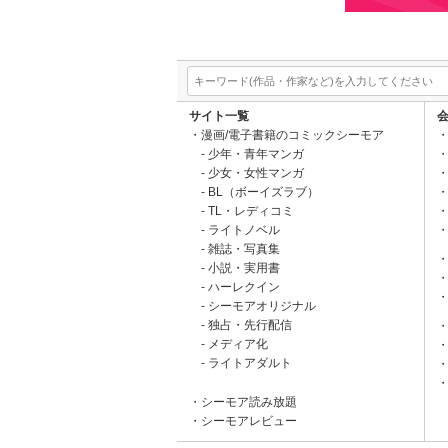
サイト一覧
漫画/電子書籍のコミックシーモア
少年・青年マンガ
少女・女性マンガ
BL（ボーイズラブ）
TL・レディコミ
ライトノベル
雑誌・写真集
小説・実用書
ハーレクイン
シーモアオリジナル
独占・先行配信
メディア化
ライトアダルト
シーモア読み放題
シーモアレビュー