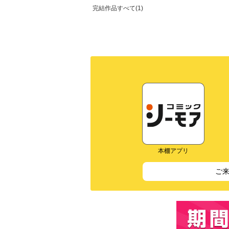
完結作品すべて(1)
本棚アプリ
ご