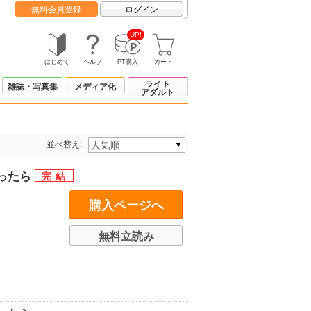
無料会員登録
ログイン
UP!
はじめて
ヘルプ
PT購入
カート
ライト
雑誌・写真集
メディア化
アダルト
並べ替え:
ったら
購入ページへ
無料立読み