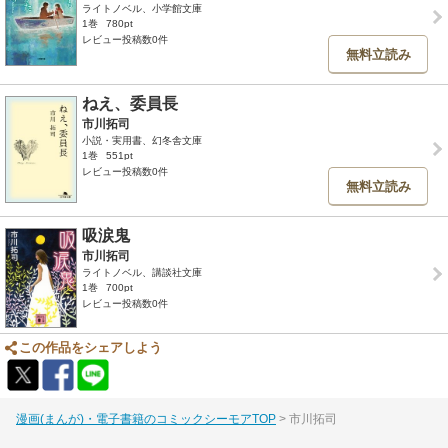
ライトノベル、小学館文庫
1巻
780pt
レビュー投稿数0件
無料立読み
ねえ、委員長
市川拓司
小説・実用書、幻冬舎文庫
1巻
551pt
レビュー投稿数0件
無料立読み
吸涙鬼
市川拓司
ライトノベル、講談社文庫
1巻
700pt
レビュー投稿数0件
この作品をシェアしよう
漫画(まんが)・電子書籍のコミックシーモアTOP
市川拓司