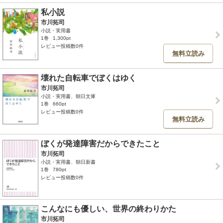
私小説
市川拓司
小説・実用書
1巻
1,300pt
レビュー投稿数0件
無料立読み
壊れた自転車でぼくはゆく
市川拓司
小説・実用書、朝日文庫
1巻
660pt
レビュー投稿数0件
無料立読み
ぼくが発達障害だからできたこと
市川拓司
小説・実用書、朝日新書
1巻
780pt
レビュー投稿数0件
こんなにも優しい、世界の終わりかた
市川拓司