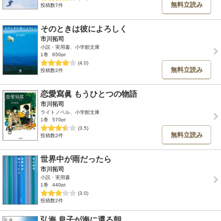
無料立読み
投稿数7件
そのときは彼によろしく
市川拓司
小説・実用書、小学館文庫
1巻
650pt
(4.0)
無料立読み
投稿数2件
恋愛寫眞 もうひとつの物語
市川拓司
ライトノベル、小学館文庫
1巻
570pt
(3.5)
無料立読み
投稿数2件
世界中が雨だったら
市川拓司
小説・実用書
1巻
440pt
(3.0)
投稿数2件
弘海 息子が海に還る朝