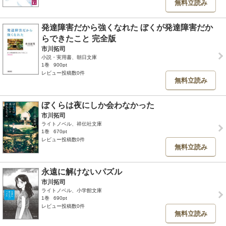
無料立読み
発達障害だから強くなれた ぼくが発達障害だか
らできたこと 完全版
市川拓司
小説・実用書、朝日文庫
1巻
900pt
レビュー投稿数0件
無料立読み
ぼくらは夜にしか会わなかった
市川拓司
ライトノベル、祥伝社文庫
1巻
670pt
レビュー投稿数0件
無料立読み
永遠に解けないパズル
市川拓司
ライトノベル、小学館文庫
1巻
690pt
レビュー投稿数0件
無料立読み