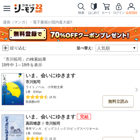
検索
はじめて
カート
ログイン
会員登録
漫画（マンガ）・電子書籍が国内最大級!!
絞り込む
並べ替え:
「市川拓司」の検索結果
18件中 1～18件を表示
いま、会いにゆきます
市川拓司
ライトノベル、小学館文庫
1巻
830pt
(4.8)
無料立読み
投稿数4件
いま、会いにゆきます
高田靖彦
/
市川拓司
青年マンガ、ビッグコミックス/ビッグスペリオール
1巻
630pt
(4.3)