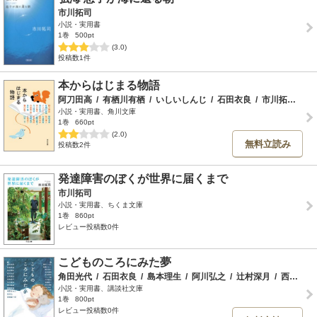
市川拓司
小説・実用書
1巻
500pt
(3.0)
投稿数1件
本からはじまる物語
阿刀田高
/
有栖川有栖
/
いしいしんじ
/
石田衣良
/
市川拓司
/
恩
小説・実用書、角川文庫
1巻
660pt
(2.0)
無料立読み
投稿数2件
発達障害のぼくが世界に届くまで
市川拓司
小説・実用書、ちくま文庫
1巻
860pt
レビュー投稿数0件
こどものころにみた夢
角田光代
/
石田衣良
/
島本理生
/
阿川弘之
/
辻村深月
/
西加奈子
小説・実用書、講談社文庫
1巻
800pt
レビュー投稿数0件