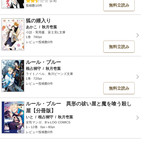
(2.8)
無料立読み
投稿数10件
狐の婿入り
あかこ
/
秋月壱葉
小説・実用書、富士見L文庫
1巻
780pt
レビュー投稿数0件
無料立読み
ルール・ブルー
根占桐守
/
秋月壱葉
ライトノベル、角川ビーンズ文庫
1巻
720pt
レビュー投稿数0件
無料立読み
ルール・ブルー 異形の祓い屋と魔を喰う殺し
屋【分冊版】
いと
/
根占桐守
/
秋月壱葉
女性マンガ、B's-LOG COMICS
1～12巻
0pt～80pt
レビュー投稿数0件