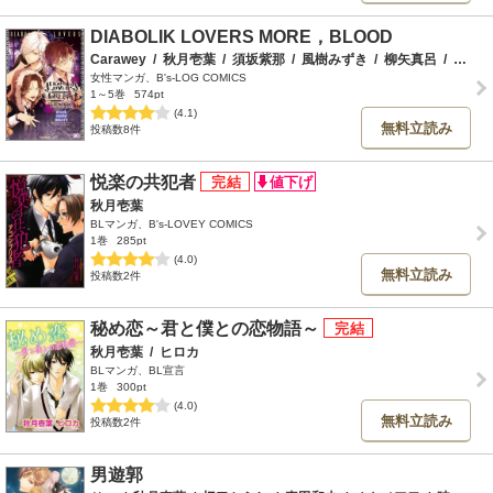
DIABOLIK LOVERS MORE，BLOOD
Carawey
/
秋月壱葉
/
須坂紫那
/
風樹みずき
/
柳矢真呂
/
Ｒｅｊｅｔ
女性マンガ、B's-LOG COMICS
1～5巻
574pt
(4.1)
無料立読み
投稿数8件
悦楽の共犯者
秋月壱葉
BLマンガ、B's-LOVEY COMICS
1巻
285pt
(4.0)
無料立読み
投稿数2件
秘め恋～君と僕との恋物語～
秋月壱葉
/
ヒロカ
BLマンガ、BL宣言
1巻
300pt
(4.0)
無料立読み
投稿数2件
男遊郭