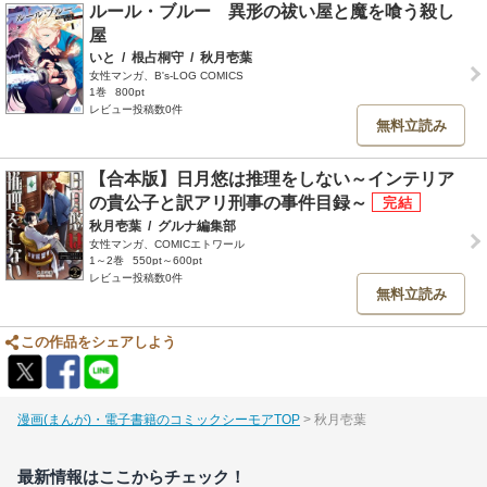
ルール・ブルー 異形の祓い屋と魔を喰う殺し
屋
いと
/
根占桐守
/
秋月壱葉
女性マンガ、B's-LOG COMICS
1巻
800pt
レビュー投稿数0件
無料立読み
【合本版】日月悠は推理をしない～インテリア
の貴公子と訳アリ刑事の事件目録～
秋月壱葉
/
グルナ編集部
女性マンガ、COMICエトワール
1～2巻
550pt～600pt
レビュー投稿数0件
無料立読み
この作品をシェアしよう
漫画(まんが)・電子書籍のコミックシーモアTOP
秋月壱葉
最新情報はここからチェック！