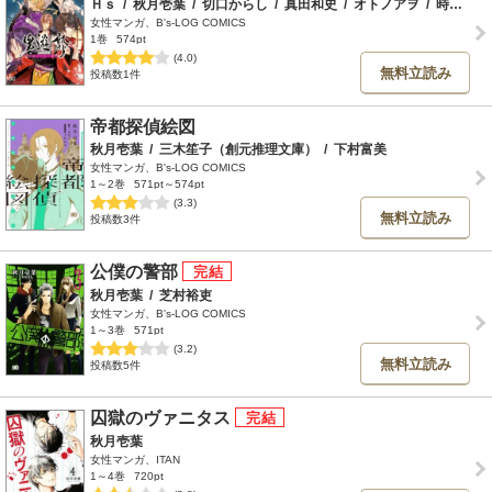
Ｈｓ
/
秋月壱葉
/
切口からし
/
真田和史
/
オトノアヲ
/
時東穹生
女性マンガ、B's-LOG COMICS
1巻
574pt
(4.0)
無料立読み
投稿数1件
帝都探偵絵図
秋月壱葉
/
三木笙子（創元推理文庫）
/
下村富美
女性マンガ、B's-LOG COMICS
1～2巻
571pt～574pt
(3.3)
無料立読み
投稿数3件
公僕の警部
秋月壱葉
/
芝村裕吏
女性マンガ、B's-LOG COMICS
1～3巻
571pt
(3.2)
無料立読み
投稿数5件
囚獄のヴァニタス
秋月壱葉
女性マンガ、ITAN
1～4巻
720pt