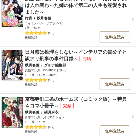
は入れ替わった姉の体で第二の人生も溺愛され
ました～
紺青
/
秋月壱葉
ライトノベル、リブラノベル
1巻
750pt
(5.0)
無料立読み
投稿数3件
日月悠は推理をしない～インテリアの貴公子と
訳アリ刑事の事件目録～
秋月壱葉
/
グルナ編集部
女性マンガ、COMICエトワール
1～8巻
160pt～180pt
(5.0)
無料立読み
投稿数2件
京都寺町三条のホームズ（コミック版）～特典
４コマ小冊子～
秋月壱葉
/
望月麻衣
青年マンガ、月刊アクション
1～3巻
150pt
(4.7)
無料立読み
投稿数9件