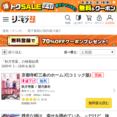
検索
はじめて
カート
ログイン
会員登録
漫画（マンガ）・電子書籍が国内最大級!!
絞り込む
並べ替え:
「秋月壱葉」の検索結果
16件中 1～16件を表示
京都寺町三条のホームズ(コミック版)
秋月壱葉
/
望月麻衣
青年マンガ、月刊アクション
1～15巻
490pt～644pt
(4.3)
無料版を読む
投稿数188件
残念な姉は、幸せを諦めている。～だけど、妹