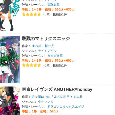
雑誌・レーベル：
電撃文庫
巻数：
1～5巻
価格： 530pt～630pt
（5.0） 投稿数1件
殺戮のマトリクスエッジ
作家：
すみ兵
/
桜井光
ジャンル：
ライトノベル
雑誌・レーベル：
ガガガ文庫
巻数：
1～3巻
価格： 570pt～600pt
（5.0） 投稿数1件
東京レイヴンズ ANOTHER×holiday
作家：
月ヶ瀬ゆりの
/
あざの耕平
/
すみ兵
ジャンル：
少年マンガ
雑誌・レーベル：
ドラゴンコミックスエイジ
巻数：
1巻
価格： 580pt