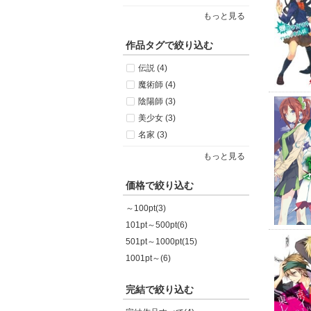
もっと見る
作品タグで絞り込む
伝説 (4)
魔術師 (4)
陰陽師 (3)
美少女 (3)
名家 (3)
もっと見る
価格で絞り込む
～100pt(3)
101pt～500pt(6)
501pt～1000pt(15)
1001pt～(6)
完結で絞り込む