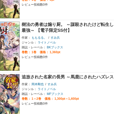
レビュー投稿数0件
樹法の勇者は煽り厨。 ～謀殺されたけど転生
最強～ 【電子限定SS付】
作家：
ももるる。
/
すみ兵
ジャンル：
ライトノベル
雑誌・レーベル：
BKブックス
巻数：
1巻
価格： 1,360pt
レビュー投稿数0件
追放された名家の長男 ～馬鹿にされたハズレ
作家：
岡本剛也
/
すみ兵
ジャンル：
ライトノベル
雑誌・レーベル：
MFブックス
巻数：
1～2巻
価格： 1,300pt～1,400pt
レビュー投稿数0件