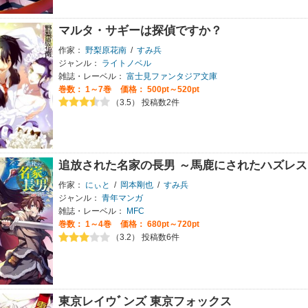
マルタ・サギーは探偵ですか？
作家：
野梨原花南
/
すみ兵
ジャンル：
ライトノベル
雑誌・レーベル：
富士見ファンタジア文庫
巻数：
1～7巻
価格： 500pt～520pt
（3.5） 投稿数2件
追放された名家の長男 ～馬鹿にされたハズレ
作家：
にぃと
/
岡本剛也
/
すみ兵
ジャンル：
青年マンガ
雑誌・レーベル：
MFC
巻数：
1～4巻
価格： 680pt～720pt
（3.2） 投稿数6件
東京レイウﾞンズ 東京フォックス