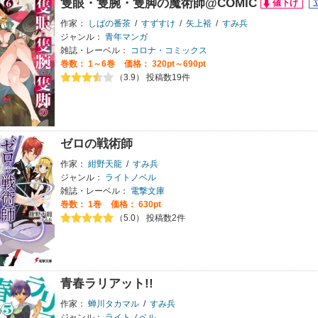
隻眼・隻腕・隻脚の魔術師@COMIC
作家：
しばの番茶
/
すずすけ
/
矢上裕
/
すみ兵
ジャンル：
青年マンガ
雑誌・レーベル：
コロナ・コミックス
巻数：
1～6巻
価格： 320pt～690pt
（3.9） 投稿数19件
ゼロの戦術師
作家：
紺野天龍
/
すみ兵
ジャンル：
ライトノベル
雑誌・レーベル：
電撃文庫
巻数：
1巻
価格： 630pt
（5.0） 投稿数2件
青春ラリアット!!
作家：
蝉川タカマル
/
すみ兵
ジャンル：
ライトノベル