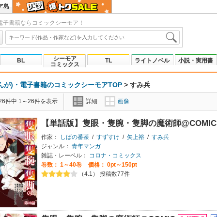
ア島
電子書籍ならコミックシーモア！
シーモア
BL
TL
ライトノベル
小説・実用書
コミックス
んが)・電子書籍のコミックシーモアTOP
>
すみ兵
6件中 1～26件を表示
詳細
画像
【単話版】隻眼・隻腕・隻脚の魔術師@COMI
作家：
しばの番茶
/
すずすけ
/
矢上裕
/
すみ兵
ジャンル：
青年マンガ
雑誌・レーベル：
コロナ・コミックス
巻数：
1～40巻
価格： 0pt～150pt
（4.1） 投稿数77件