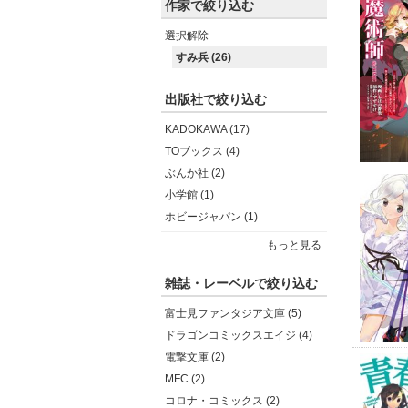
作家で絞り込む
選択解除
すみ兵 (26)
出版社で絞り込む
KADOKAWA (17)
TOブックス (4)
ぶんか社 (2)
小学館 (1)
ホビージャパン (1)
もっと見る
雑誌・レーベルで絞り込む
富士見ファンタジア文庫 (5)
ドラゴンコミックスエイジ (4)
電撃文庫 (2)
MFC (2)
コロナ・コミックス (2)