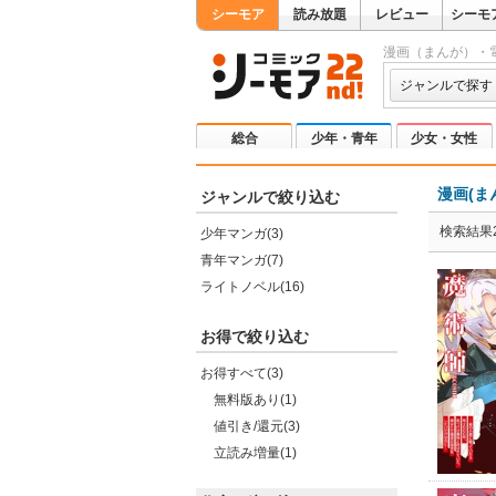
シーモア
読み放題
レビュー
シーモ
漫画（まんが）・
ジャンルで探す
総合
少年・青年
少女・女性
漫画(ま
ジャンルで絞り込む
検索結果2
少年マンガ(3)
青年マンガ(7)
ライトノベル(16)
お得で絞り込む
お得すべて(3)
無料版あり(1)
値引き/還元(3)
立読み増量(1)