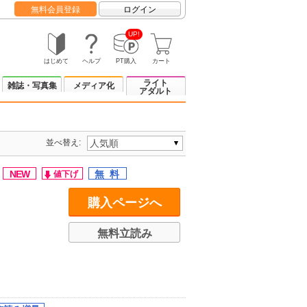
無料会員登録
ログイン
UP!
はじめて
ヘルプ
PT購入
カート
ライト
雑誌・写真集
メディア化
アダルト
並べ替え:
C
購入ページへ
無料立読み