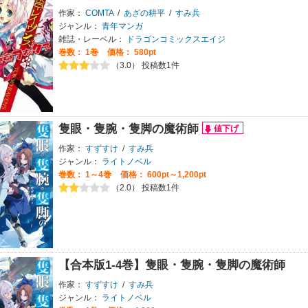
作家：
COMTA
/
あざの耕平
/
すみ兵
ジャンル：
青年マンガ
雑誌・レーベル：
ドラゴンコミックスエイジ
巻数：
1巻
価格： 580pt
（3.0） 投稿数1件
隻眼・隻腕・隻脚の魔術師
作家：
すずすけ
/
すみ兵
ジャンル：
ライトノベル
巻数：
1～4巻
価格： 600pt～1,200pt
（2.0） 投稿数1件
【合本版1-4巻】隻眼・隻腕・隻脚の魔術師
作家：
すずすけ
/
すみ兵
ジャンル：
ライトノベル