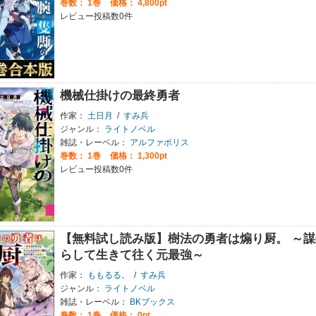
巻数：
1巻
価格： 4,800pt
レビュー投稿数0件
機械仕掛けの最終勇者
作家：
土日月
/
すみ兵
ジャンル：
ライトノベル
雑誌・レーベル：
アルファポリス
巻数：
1巻
価格： 1,300pt
レビュー投稿数0件
【無料試し読み版】樹法の勇者は煽り厨。 ～
らして生きて往く元最強～
作家：
ももるる。
/
すみ兵
ジャンル：
ライトノベル
雑誌・レーベル：
BKブックス
巻数：
1巻
価格： 0pt