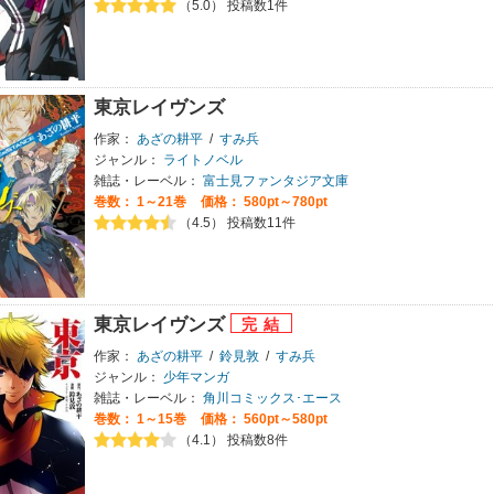
（5.0） 投稿数1件
東京レイヴンズ
作家：
あざの耕平
/
すみ兵
ジャンル：
ライトノベル
雑誌・レーベル：
富士見ファンタジア文庫
巻数：
1～21巻
価格： 580pt～780pt
（4.5） 投稿数11件
東京レイヴンズ
作家：
あざの耕平
/
鈴見敦
/
すみ兵
ジャンル：
少年マンガ
雑誌・レーベル：
角川コミックス･エース
巻数：
1～15巻
価格： 560pt～580pt
（4.1） 投稿数8件