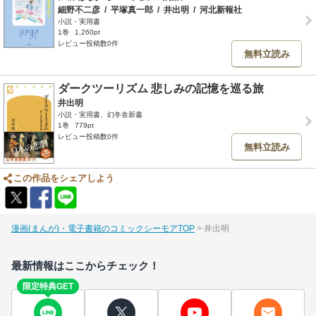
細野不二彦
/
平塚真一郎
/
井出明
/
河北新報社
小説・実用書
1巻
1,260pt
レビュー投稿数0件
無料立読み
ダークツーリズム 悲しみの記憶を巡る旅
井出明
小説・実用書、幻冬舎新書
1巻
779pt
レビュー投稿数0件
無料立読み
この作品をシェアしよう
漫画(まんが)・電子書籍のコミックシーモアTOP
井出明
最新情報はここからチェック！
限定特典GET