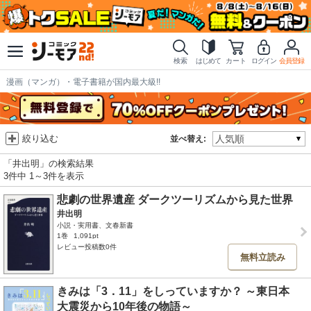
検索
はじめて
カート
ログイン
会員登録
漫画（マンガ）・電子書籍が国内最大級!!
絞り込む
並べ替え:
「井出明」の検索結果
3件中 1～3件を表示
悲劇の世界遺産 ダークツーリズムから見た世界
井出明
小説・実用書、文春新書
1巻
1,091pt
レビュー投稿数0件
無料立読み
きみは「3．11」をしっていますか？ ～東日本
大震災から10年後の物語～