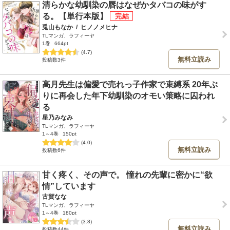
清らかな幼馴染の唇はなぜかタバコの味がす
る。【単行本版】
兎山もなか
/
ヒノノメヒナ
TLマンガ、ラフィーヤ
1巻
664pt
(4.7)
無料立読み
投稿数3件
高月先生は偏愛で売れっ子作家で束縛系 20年ぶ
りに再会した年下幼馴染のオモい策略に囚われ
る
星乃みなみ
TLマンガ、ラフィーヤ
1～4巻
150pt
(4.0)
無料立読み
投稿数6件
甘く疼く、その声で。 憧れの先輩に密かに“欲
情”しています
古賀なな
TLマンガ、ラフィーヤ
1～4巻
180pt
(3.8)
無料立読み
投稿数44件