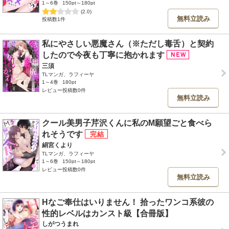
1～6巻
150pt～180pt
(2.0)
無料立読み
投稿数1件
私にやさしい悪魔さん（※ただし毒舌）と契約
したので今夜も丁寧に抱かれます
三須
TLマンガ、ラフィーヤ
1～4巻
180pt
レビュー投稿数0件
無料立読み
クール美男子芹沢くんに私のM願望ごと食べら
れそうです
絹宮くより
TLマンガ、ラフィーヤ
1～6巻
150pt～180pt
レビュー投稿数0件
無料立読み
Hなご奉仕はいりません！ 拾ったワンコ系彼の
性的レベルはカンスト級【合冊版】
しがつうまれ