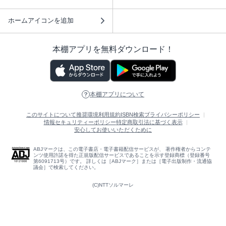
ホームアイコンを追加
本棚アプリを無料ダウンロード！
本棚アプリについて
このサイトについて
推奨環境
利用規約
ISBN検索
プライバシーポリシー
情報セキュリティーポリシー
特定商取引法に基づく表示
安心してお使いいただくために
ABJマークは、この電子書店・電子書籍配信サービスが、 著作権者からコンテ
ンツ使用許諾を得た正規版配信サービスであることを示す登録商標（登録番号
第6091713号）です。 詳しくは［ABJマーク］または［電子出版制作・流通協
議会］で検索してください。
(C)NTTソルマーレ