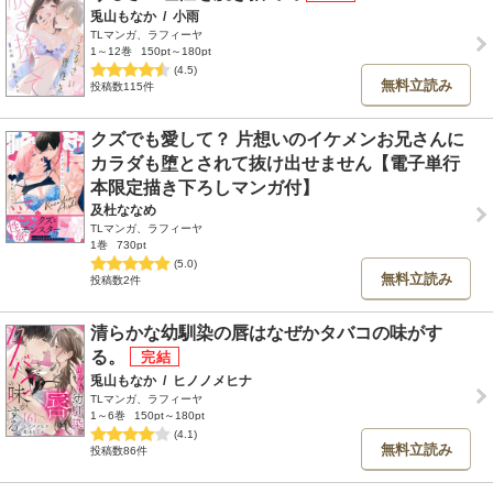
兎山もなか
/
小雨
TLマンガ、ラフィーヤ
1～12巻
150pt～180pt
(4.5)
無料立読み
投稿数115件
クズでも愛して？ 片想いのイケメンお兄さんに
カラダも堕とされて抜け出せません【電子単行
本限定描き下ろしマンガ付】
及杜ななめ
TLマンガ、ラフィーヤ
1巻
730pt
(5.0)
無料立読み
投稿数2件
清らかな幼馴染の唇はなぜかタバコの味がす
る。
兎山もなか
/
ヒノノメヒナ
TLマンガ、ラフィーヤ
1～6巻
150pt～180pt
(4.1)
無料立読み
投稿数86件