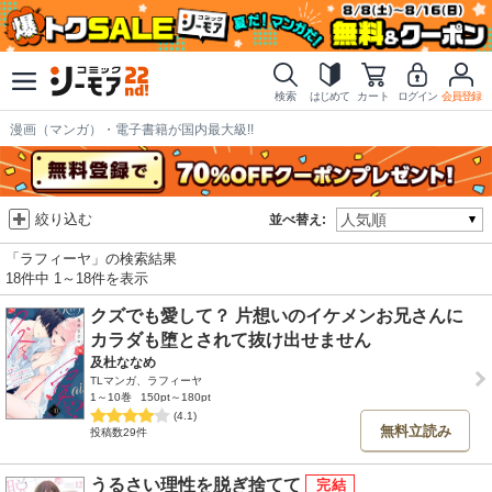
検索
はじめて
カート
ログイン
会員登録
漫画（マンガ）・電子書籍が国内最大級!!
絞り込む
並べ替え:
「ラフィーヤ」の検索結果
18件中 1～18件を表示
クズでも愛して？ 片想いのイケメンお兄さんに
カラダも堕とされて抜け出せません
及杜ななめ
TLマンガ、ラフィーヤ
1～10巻
150pt～180pt
(4.1)
無料立読み
投稿数29件
うるさい理性を脱ぎ捨てて