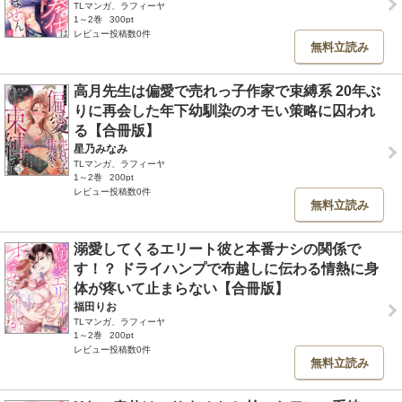
TLマンガ、ラフィーヤ
1～2巻
300pt
レビュー投稿数0件
無料立読み
高月先生は偏愛で売れっ子作家で束縛系 20年ぶ
りに再会した年下幼馴染のオモい策略に囚われ
る【合冊版】
星乃みなみ
TLマンガ、ラフィーヤ
1～2巻
200pt
レビュー投稿数0件
無料立読み
溺愛してくるエリート彼と本番ナシの関係で
す！？ ドライハンプで布越しに伝わる情熱に身
体が疼いて止まらない【合冊版】
福田りお
TLマンガ、ラフィーヤ
1～2巻
200pt
レビュー投稿数0件
無料立読み