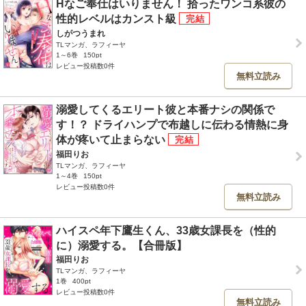
Hなご奉仕はいりません！ 拾ったワンコ系彼の
性的レベルはカンスト級
しがつうまれ
TLマンガ、ラフィーヤ
1～6巻
150pt
レビュー投稿数0件
無料立読み
溺愛してくるエリート彼と本番ナシの関係で
す！？ ドライハンプで布越しに伝わる情熱に身
体が疼いて止まらない
福田りお
TLマンガ、ラフィーヤ
1～4巻
150pt
レビュー投稿数0件
無料立読み
ハイスペ年下鷹生くん、33歳女課長を（性的
に）溺愛する。【合冊版】
福田りお
TLマンガ、ラフィーヤ
1巻
400pt
レビュー投稿数0件
無料立読み