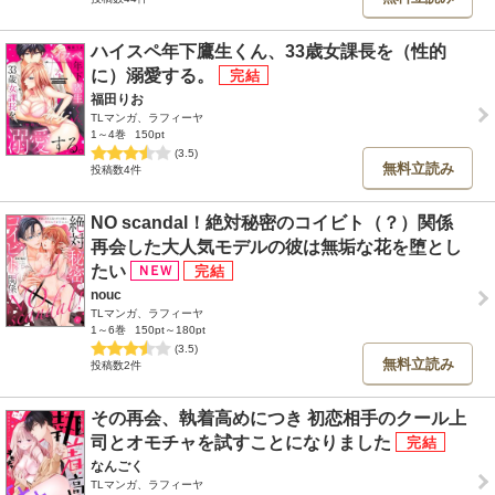
ハイスペ年下鷹生くん、33歳女課長を（性的
に）溺愛する。
福田りお
TLマンガ、ラフィーヤ
1～4巻
150pt
(3.5)
無料立読み
投稿数4件
NO scandal！絶対秘密のコイビト（？）関係
再会した大人気モデルの彼は無垢な花を堕とし
たい
nouc
TLマンガ、ラフィーヤ
1～6巻
150pt～180pt
(3.5)
無料立読み
投稿数2件
その再会、執着高めにつき 初恋相手のクール上
司とオモチャを試すことになりました
なんごく
TLマンガ、ラフィーヤ