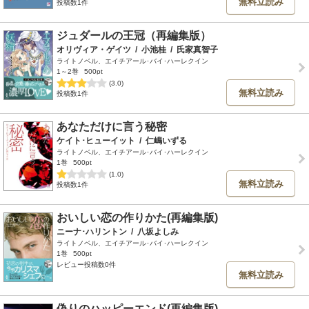
無料立読み
投稿数1件
ジュダールの王冠（再編集版）
オリヴィア・ゲイツ
/
小池桂
/
氏家真智子
ライトノベル、エイチアール･バイ･ハーレクイン
1～2巻
500pt
(3.0)
無料立読み
投稿数1件
あなただけに言う秘密
ケイト･ヒューイット
/
仁嶋いずる
ライトノベル、エイチアール･バイ･ハーレクイン
1巻
500pt
(1.0)
無料立読み
投稿数1件
おいしい恋の作りかた(再編集版)
ニーナ･ハリントン
/
八坂よしみ
ライトノベル、エイチアール･バイ･ハーレクイン
1巻
500pt
レビュー投稿数0件
無料立読み
偽りのハッピーエンド(再編集版)