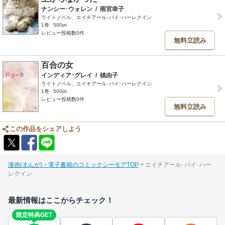
ナンシー･ウォレン
/
雨宮幸子
ライトノベル、エイチアール･バイ･ハーレクイン
1巻
500pt
レビュー投稿数0件
無料立読み
百合の女
インディア･グレイ
/
槙由子
ライトノベル、エイチアール･バイ･ハーレクイン
1巻
500pt
レビュー投稿数0件
無料立読み
この作品をシェアしよう
漫画(まんが)・電子書籍のコミックシーモアTOP
エイチアール･バイ･ハー
レクイン
最新情報はここからチェック！
限定特典GET