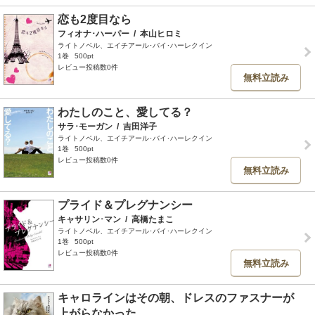
恋も2度目なら
フィオナ･ハーパー
/
本山ヒロミ
ライトノベル、エイチアール･バイ･ハーレクイン
1巻
500pt
レビュー投稿数0件
無料立読み
わたしのこと、愛してる？
サラ･モーガン
/
吉田洋子
ライトノベル、エイチアール･バイ･ハーレクイン
1巻
500pt
レビュー投稿数0件
無料立読み
プライド＆プレグナンシー
キャサリン･マン
/
高橋たまこ
ライトノベル、エイチアール･バイ･ハーレクイン
1巻
500pt
レビュー投稿数0件
無料立読み
キャロラインはその朝、ドレスのファスナーが
上がらなかった