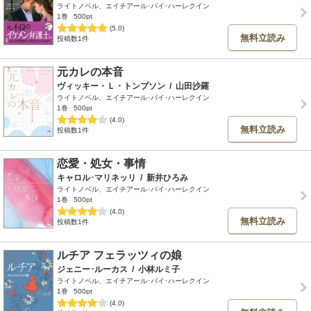
ライトノベル、エイチアール･バイ･ハーレクイン
1巻
500pt
(5.0)
無料立読み
投稿数1件
元カレの本音
ヴィッキー・Ｌ・トンプソン
/
山田沙羅
ライトノベル、エイチアール･バイ･ハーレクイン
1巻
500pt
(4.0)
無料立読み
投稿数1件
恋愛・処女・事情
キャロル･マリネッリ
/
新井ひろみ
ライトノベル、エイチアール･バイ･ハーレクイン
1巻
500pt
(4.0)
無料立読み
投稿数1件
ルチア フェラッツィの娘
ジェニー･ルーカス
/
小林ルミ子
ライトノベル、エイチアール･バイ･ハーレクイン
1巻
500pt
(4.0)