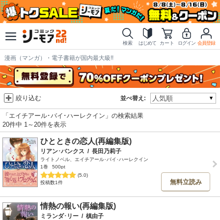
検索
はじめて
カート
ログイン
会員登録
漫画（マンガ）・電子書籍が国内最大級!!
絞り込む
並べ替え:
「エイチアール･バイ･ハーレクイン」の検索結果
20件中 1～20件を表示
ひとときの恋人(再編集版)
リアン･バンクス
/
長田乃莉子
ライトノベル、エイチアール･バイ･ハーレクイン
1巻
500pt
(5.0)
無料立読み
投稿数1件
情熱の報い(再編集版)
ミランダ･リー
/
槙由子