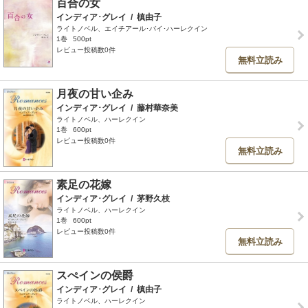
百合の女
インディア･グレイ
/
槙由子
ライトノベル、エイチアール･バイ･ハーレクイン
1巻
500pt
レビュー投稿数0件
無料立読み
月夜の甘い企み
インディア･グレイ
/
藤村華奈美
ライトノベル、ハーレクイン
1巻
600pt
レビュー投稿数0件
無料立読み
素足の花嫁
インディア･グレイ
/
茅野久枝
ライトノベル、ハーレクイン
1巻
600pt
レビュー投稿数0件
無料立読み
スぺインの侯爵
インディア･グレイ
/
槙由子
ライトノベル、ハーレクイン