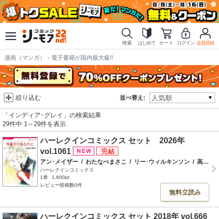
検索
はじめて
カート
ログイン
会員登録
漫画（マンガ）・電子書籍が国内最大級!!
絞り込む
並べ替え:
「インディア･グレイ」の検索結果
29件中 1～29件を表示
ハーレクインコミックス セット 2026年
vol.1061
アン･メイザー
/
わたなべまさこ
/
リー･ウィルキンソン
/
高山繭
/
ハーレクインコミックス
1巻
1,600pt
レビュー投稿数0件
無料立読み
ハーレクインコミックス セット 2018年 vol.666