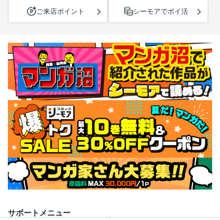
ご来店ポイント
シーモアでポイ活
サポートメニュー