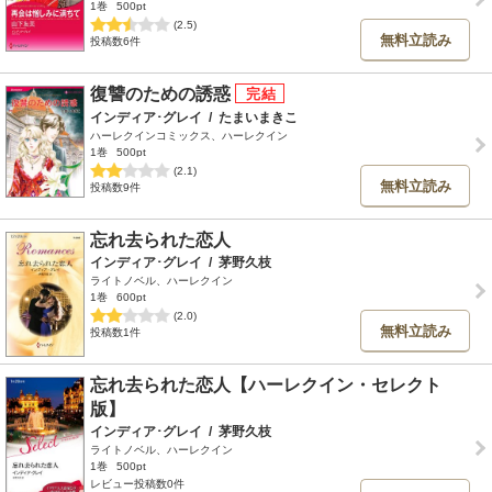
1巻
500pt
(2.5)
無料立読み
投稿数6件
復讐のための誘惑
インディア･グレイ
/
たまいまきこ
ハーレクインコミックス、ハーレクイン
1巻
500pt
(2.1)
無料立読み
投稿数9件
忘れ去られた恋人
インディア･グレイ
/
茅野久枝
ライトノベル、ハーレクイン
1巻
600pt
(2.0)
無料立読み
投稿数1件
忘れ去られた恋人【ハーレクイン・セレクト
版】
インディア･グレイ
/
茅野久枝
ライトノベル、ハーレクイン
1巻
500pt
レビュー投稿数0件