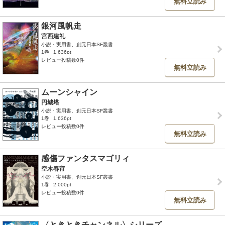
無料立読み
銀河風帆走
宮西建礼
小説・実用書、創元日本SF叢書
1巻
1,636pt
レビュー投稿数0件
無料立読み
ムーンシャイン
円城塔
小説・実用書、創元日本SF叢書
1巻
1,636pt
レビュー投稿数0件
無料立読み
感傷ファンタスマゴリィ
空木春宵
小説・実用書、創元日本SF叢書
1巻
2,000pt
レビュー投稿数0件
無料立読み
〈ときときチャンネル〉シリーズ