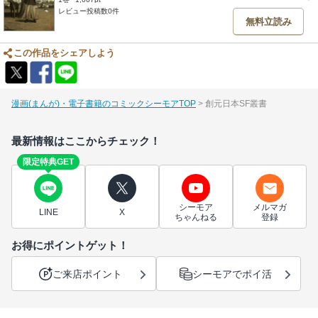
レビュー投稿数0件
無料立読み
この作品をシェアしよう
漫画(まんが)・電子書籍のコミックシーモアTOP
創元日本SF叢書
最新情報はここからチェック！
限定特典GET
シーモア
メルマガ
LINE
X
ちゃんねる
登録
お得にポイントゲット！
ご来店ポイント
シーモアでポイ活