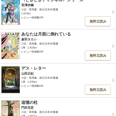
宮澤伊織
小説・実用書、創元日本SF叢書
1,818pt
レビュー投稿数0件
無料立読み
あなたは月面に倒れている
倉田タカシ
小説・実用書、創元日本SF叢書
1巻
1,818pt
レビュー投稿数0件
無料立読み
デス・レター
山田正紀
小説・実用書、創元日本SF叢書
1巻
1,636pt
レビュー投稿数0件
無料立読み
追憶の杜
門田充宏
小説・実用書、創元日本SF叢書
1巻
1,667pt