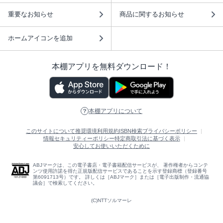
重要なお知らせ
商品に関するお知らせ
ホームアイコンを追加
本棚アプリを無料ダウンロード！
本棚アプリについて
このサイトについて
推奨環境
利用規約
ISBN検索
プライバシーポリシー
情報セキュリティーポリシー
特定商取引法に基づく表示
安心してお使いいただくために
ABJマークは、この電子書店・電子書籍配信サービスが、 著作権者からコンテ
ンツ使用許諾を得た正規版配信サービスであることを示す登録商標（登録番号
第6091713号）です。 詳しくは［ABJマーク］または［電子出版制作・流通協
議会］で検索してください。
(C)NTTソルマーレ