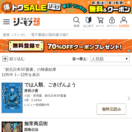
検索
はじめて
カート
ログイン
会員登録
漫画（マンガ）・電子書籍が国内最大級!!
絞り込む
並べ替え:
「創元日本SF叢書」の検索結果
12件中 1～12件を表示
では人類、ごきげんよう
斧田小夜
小説・実用書、創元日本SF叢書
1巻
2,182pt
レビュー投稿数0件
無料立読み
無常商店街
酉島伝法