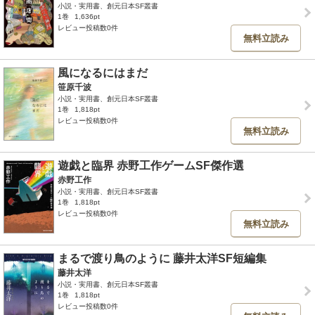
小説・実用書、創元日本SF叢書
1巻
1,636pt
レビュー投稿数0件
無料立読み
風になるにはまだ
笹原千波
小説・実用書、創元日本SF叢書
1巻
1,818pt
レビュー投稿数0件
無料立読み
遊戯と臨界 赤野工作ゲームSF傑作選
赤野工作
小説・実用書、創元日本SF叢書
1巻
1,818pt
レビュー投稿数0件
無料立読み
まるで渡り鳥のように 藤井太洋SF短編集
藤井太洋
小説・実用書、創元日本SF叢書
1巻
1,818pt
レビュー投稿数0件