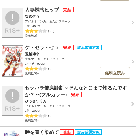
人妻誘惑ヒップ
なめぞう
アダルトマンガ、まんがフリーク
1巻
350pt
(3.3)
投稿数3件
ケ・セラ・セラ
玉越博幸
青年マンガ、まんがフリーク
1～4巻
600pt
(3.0)
無料立読み
投稿数3件
セクハラ健康診断～そんなとこまで診るんです
か？～(フルカラー)
ひっさつくん
アダルトマンガ、まんがフリーク
1巻
200pt
(3.0)
投稿数2件
時を蒼く染めて