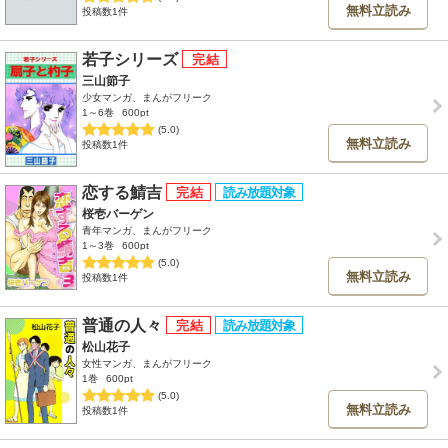
無料立読み
投稿数1件
若子シリーズ
三山節子
少女マンガ、まんがフリーク
1～6巻
600pt
(5.0)
無料立読み
投稿数1件
恋する鯖吉
桜壱バーゲン
青年マンガ、まんがフリーク
1～3巻
600pt
(5.0)
無料立読み
投稿数1件
普通の人々
松山花子
女性マンガ、まんがフリーク
1巻
600pt
(5.0)
無料立読み
投稿数1件