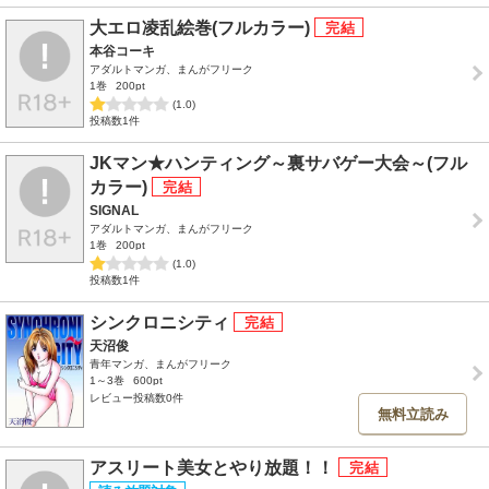
大エロ凌乱絵巻(フルカラー)
本谷コーキ
アダルトマンガ、まんがフリーク
1巻
200pt
(1.0)
投稿数1件
JKマン★ハンティング～裏サバゲー大会～(フル
カラー)
SIGNAL
アダルトマンガ、まんがフリーク
1巻
200pt
(1.0)
投稿数1件
シンクロニシティ
天沼俊
青年マンガ、まんがフリーク
1～3巻
600pt
レビュー投稿数0件
無料立読み
アスリート美女とやり放題！！