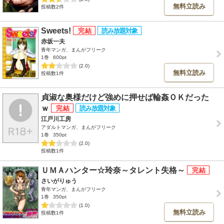
無料立読み
投稿数2件
Sweets!
赤坂一夫
青年マンガ、まんがフリーク
1巻
600pt
(2.0)
無料立読み
投稿数1件
貞淑な奥様だけど強めに押せば輪姦ＯＫだった
ｗ
江戸川工房
アダルトマンガ、まんがフリーク
1巻
350pt
(2.0)
投稿数1件
ＵＭＡハンター☆玲奈～タレント失格～
さいがりゅう
青年マンガ、まんがフリーク
1巻
350pt
(1.0)
無料立読み
投稿数1件