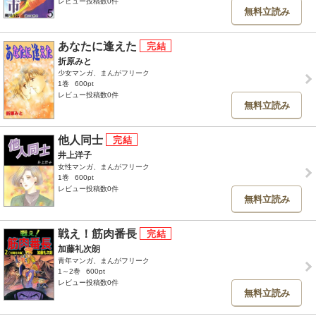
レビュー投稿数0件
無料立読み
あなたに逢えた
折原みと
少女マンガ、まんがフリーク
1巻
600pt
レビュー投稿数0件
無料立読み
他人同士
井上洋子
女性マンガ、まんがフリーク
1巻
600pt
レビュー投稿数0件
無料立読み
戦え！筋肉番長
加藤礼次朗
青年マンガ、まんがフリーク
1～2巻
600pt
レビュー投稿数0件
無料立読み