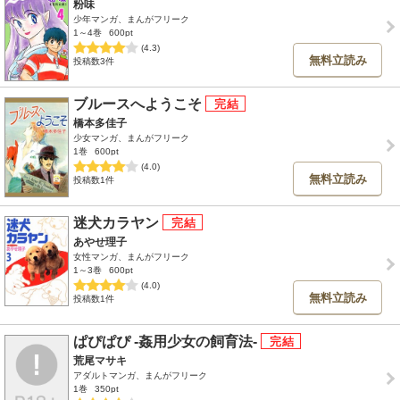
粉味
少年マンガ、まんがフリーク
1～4巻
600pt
(4.3)
無料立読み
投稿数3件
ブルースへようこそ
橋本多佳子
少女マンガ、まんがフリーク
1巻
600pt
(4.0)
無料立読み
投稿数1件
迷犬カラヤン
あやせ理子
女性マンガ、まんがフリーク
1～3巻
600pt
(4.0)
無料立読み
投稿数1件
ぱぴぱぴ -姦用少女の飼育法-
荒尾マサキ
アダルトマンガ、まんがフリーク
1巻
350pt