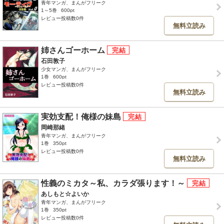
青年マンガ、まんがフリーク
1～5巻
600pt
レビュー投稿数0件
無料立読み
姉さんゴーホーム
石田敦子
少女マンガ、まんがフリーク
1巻
600pt
レビュー投稿数0件
無料立読み
実効支配！俺様の妹島
岡崎那緒
青年マンガ、まんがフリーク
1巻
350pt
レビュー投稿数0件
無料立読み
性義のミカタ～私、カラダ張ります！～
あしもと☆よいか
青年マンガ、まんがフリーク
1巻
350pt
レビュー投稿数0件