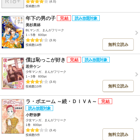
(4.0)
投稿数1件
年下の男の子
美杉果林
BLマンガ、まんがフリーク
1～5巻
600pt
(3.9)
無料立読み
投稿数14件
僕は恥っこが好き
若井ケン
少年マンガ、まんがフリーク
1～3巻
600pt
(3.6)
無料立読み
投稿数10件
ラ・ボエーム ～続・ＤＩＶＡ～
小野弥夢
少女マンガ、まんがフリーク
1巻
600pt
(3.4)
無料立読み
投稿数5件