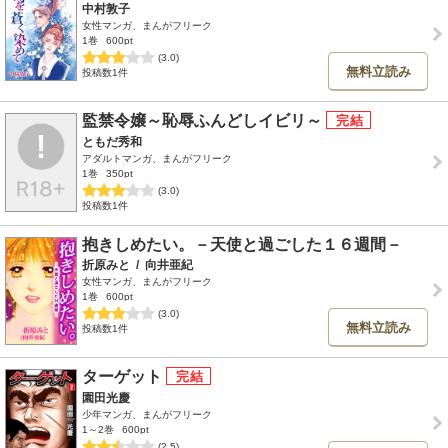
中村敦子
女性マンガ、まんがフリーク
1巻
600pt
(3.0)
無料立読み
投稿数1件
監禁令嬢～恥辱ふんどしイビリ～
ともだ秀和
アダルトマンガ、まんがフリーク
1巻
350pt
(3.0)
投稿数1件
抱きしめたい。－天使と過ごした１６週間－
折原みと
/
向井亜紀
女性マンガ、まんがフリーク
1巻
600pt
(3.0)
無料立読み
投稿数1件
ターゲット
園田光慶
少年マンガ、まんがフリーク
1～2巻
600pt
(2.5)