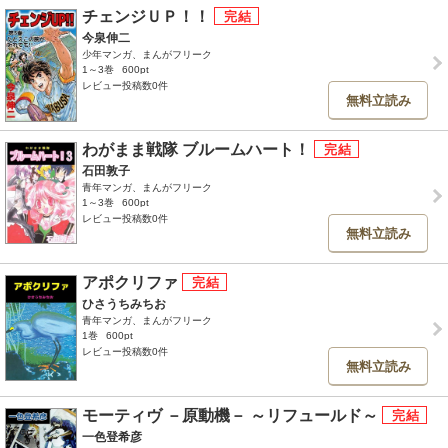
チェンジＵＰ！！
今泉伸二
少年マンガ、まんがフリーク
1～3巻
600pt
レビュー投稿数0件
無料立読み
わがまま戦隊 ブルームハート！
石田敦子
青年マンガ、まんがフリーク
1～3巻
600pt
レビュー投稿数0件
無料立読み
アポクリファ
ひさうちみちお
青年マンガ、まんがフリーク
1巻
600pt
レビュー投稿数0件
無料立読み
モーティヴ －原動機－ ～リフュールド～
一色登希彦