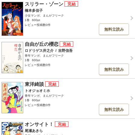
スリラー・ゾーン
橋本多佳子
少女マンガ、まんがフリーク
1巻
600pt
レビュー投稿数0件
無料立読み
自由が丘の櫻恋
ロドリゲス井之介
/
吉野信吾
青年マンガ、まんがフリーク
1巻
600pt
レビュー投稿数0件
無料立読み
東洋綺談
トオジョオミホ
青年マンガ、まんがフリーク
1巻
600pt
レビュー投稿数0件
無料立読み
オンサイト！
尾瀬あきら