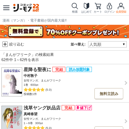
検索
はじめて
カート
ログイン
会員登録
漫画（マンガ）・電子書籍が国内最大級!!
絞り込む
並べ替え:
「まんがフリーク」の検索結果
62件中 1～62件を表示
星降る聖夜に
中村敦子
女性マンガ、まんがフリーク
1巻
600pt
(5.0)
無料立読み
投稿数1件
浅草ヤング妖品店
真崎春望
女性マンガ、まんがフリーク
1～6巻
300pt
(5.0)