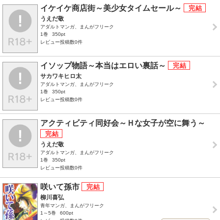
イケイケ商店街～美少女タイムセール～
うえだ敬
アダルトマンガ、まんがフリーク
1巻
350pt
レビュー投稿数0件
イソップ物語～本当はエロい裏話～
サカワキヒロ太
アダルトマンガ、まんがフリーク
1巻
350pt
レビュー投稿数0件
アクティビティ同好会～Ｈな女子が空に舞う～
うえだ敬
アダルトマンガ、まんがフリーク
1巻
350pt
レビュー投稿数0件
咲いて孫市
柳川喜弘
青年マンガ、まんがフリーク
1～5巻
600pt