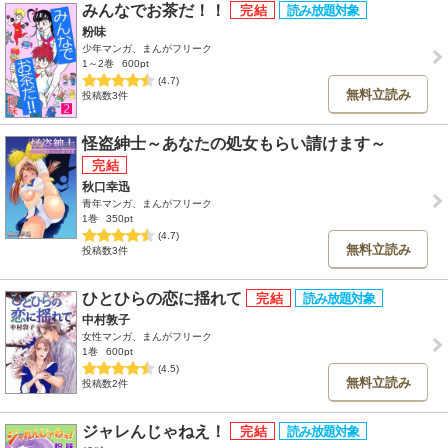
みんなでお茶だ！！
粉味
少年マンガ、まんがフリーク
1～2巻
600pt
(4.7)
無料立読み
投稿数3件
怪盗紳士～あなたの処女もらい請けます～
秋口幸迅
青年マンガ、まんがフリーク
1巻
350pt
(4.7)
無料立読み
投稿数3件
ひとひらの恋に揺れて
中村敦子
女性マンガ、まんがフリーク
1巻
600pt
(4.5)
無料立読み
投稿数2件
ジャレんじゃねえ！