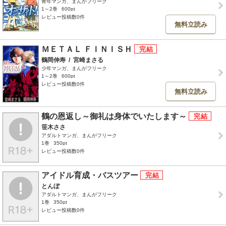
青年マンガ、まんがフリーク
1～2巻
600pt
レビュー投稿数0件
無料立読み
ＭＥＴＡＬ ＦＩＮＩＳＨ
鶴岡伸寿
/
宮崎まさる
少年マンガ、まんがフリーク
1～2巻
600pt
レビュー投稿数0件
無料立読み
鶴の恩返し～御礼は身体でいたします～
笹木ささ
アダルトマンガ、まんがフリーク
1巻
350pt
レビュー投稿数0件
アイドル育成・バスツアー
とんぼ
アダルトマンガ、まんがフリーク
1巻
350pt
レビュー投稿数0件