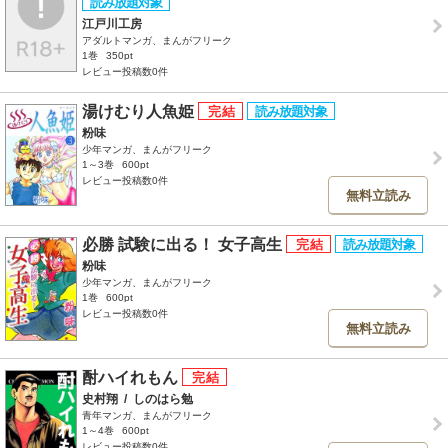
江戸川工房
アダルトマンガ、まんがフリーク
1巻
350pt
レビュー投稿数0件
湯けむり人魚姫
粉味
少年マンガ、まんがフリーク
1～3巻
600pt
レビュー投稿数0件
無料立読み
必勝 試験に出る！ 女子高生
粉味
少年マンガ、まんがフリーク
1巻
600pt
レビュー投稿数0件
無料立読み
酎ハイれもん
史村翔
/
しのはら勉
青年マンガ、まんがフリーク
1～4巻
600pt
レビュー投稿数0件