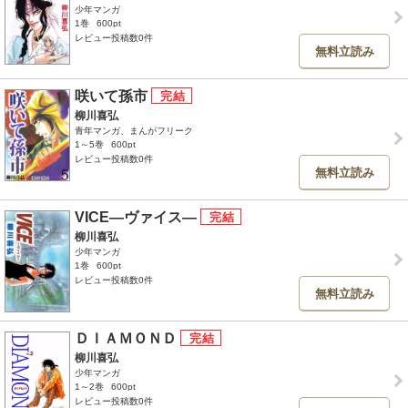
少年マンガ
1巻
600pt
レビュー投稿数0件
無料立読み
咲いて孫市
柳川喜弘
青年マンガ、まんがフリーク
1～5巻
600pt
レビュー投稿数0件
無料立読み
VICE―ヴァイス―
柳川喜弘
少年マンガ
1巻
600pt
レビュー投稿数0件
無料立読み
ＤＩＡＭＯＮＤ
柳川喜弘
少年マンガ
1～2巻
600pt
レビュー投稿数0件