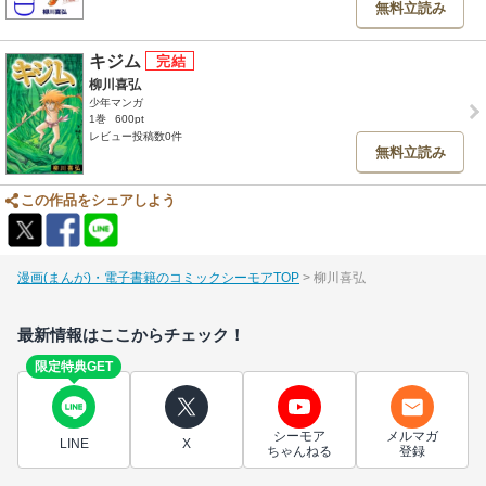
無料立読み
キジム
柳川喜弘
少年マンガ
1巻
600pt
レビュー投稿数0件
無料立読み
この作品をシェアしよう
漫画(まんが)・電子書籍のコミックシーモアTOP
柳川喜弘
最新情報はここからチェック！
限定特典GET
シーモア
メルマガ
LINE
X
ちゃんねる
登録