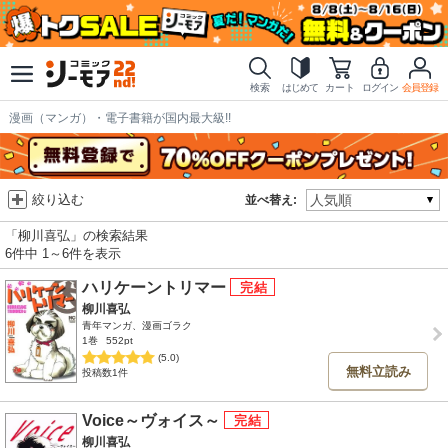
検索
はじめて
カート
ログイン
会員登録
漫画（マンガ）・電子書籍が国内最大級!!
絞り込む
並べ替え:
「柳川喜弘」の検索結果
6件中 1～6件を表示
ハリケーントリマー
柳川喜弘
青年マンガ、漫画ゴラク
1巻
552pt
(5.0)
無料立読み
投稿数1件
Voice～ヴォイス～
柳川喜弘