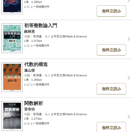
1巻
1,360pt
レビュー投稿数0件
無料立読み
初等整数論入門
銀林浩
小説・実用書、ちくま学芸文庫/Math＆Science
1巻
1,070pt
レビュー投稿数0件
無料立読み
代数的構造
遠山啓
小説・実用書、ちくま学芸文庫/Math＆Science
1巻
1,360pt
レビュー投稿数0件
無料立読み
関数解析
宮寺功
小説・実用書、ちくま学芸文庫/Math＆Science
1巻
1,270pt
レビュー投稿数0件
無料立読み