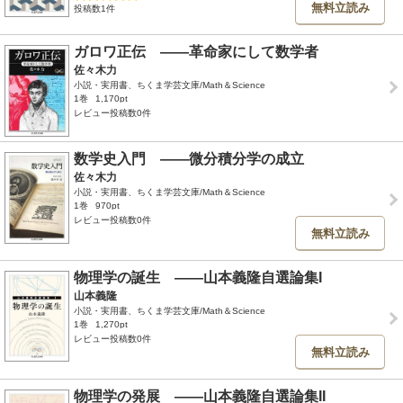
無料立読み
投稿数1件
ガロワ正伝 ――革命家にして数学者
佐々木力
小説・実用書、ちくま学芸文庫/Math＆Science
1巻
1,170pt
レビュー投稿数0件
数学史入門 ――微分積分学の成立
佐々木力
小説・実用書、ちくま学芸文庫/Math＆Science
1巻
970pt
レビュー投稿数0件
無料立読み
物理学の誕生 ――山本義隆自選論集I
山本義隆
小説・実用書、ちくま学芸文庫/Math＆Science
1巻
1,270pt
レビュー投稿数0件
無料立読み
物理学の発展 ――山本義隆自選論集II