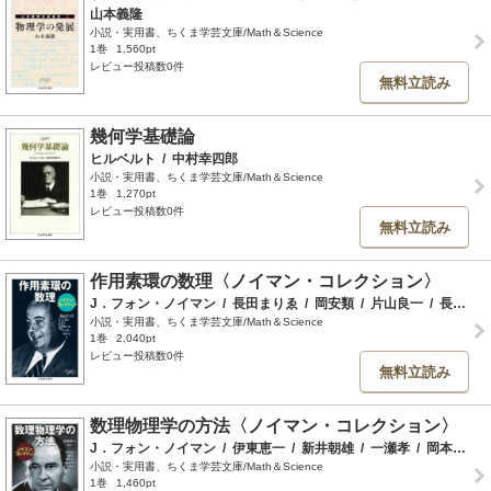
山本義隆
小説・実用書、ちくま学芸文庫/Math＆Science
1巻
1,560pt
レビュー投稿数0件
無料立読み
幾何学基礎論
ヒルベルト
/
中村幸四郎
小説・実用書、ちくま学芸文庫/Math＆Science
1巻
1,270pt
レビュー投稿数0件
無料立読み
作用素環の数理〈ノイマン・コレクション〉
J．フォン・ノイマン
/
長田まりゑ
/
岡安類
/
片山良一
/
長田尚
小説・実用書、ちくま学芸文庫/Math＆Science
1巻
2,040pt
レビュー投稿数0件
無料立読み
数理物理学の方法〈ノイマン・コレクション〉
J．フォン・ノイマン
/
伊東恵一
/
新井朝雄
/
一瀬孝
/
岡本久
/
小説・実用書、ちくま学芸文庫/Math＆Science
1巻
1,460pt