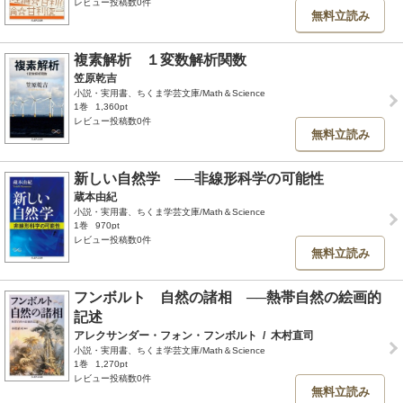
レビュー投稿数0件
無料立読み
複素解析 １変数解析関数
笠原乾吉
小説・実用書、ちくま学芸文庫/Math＆Science
1巻
1,360pt
レビュー投稿数0件
無料立読み
新しい自然学 ──非線形科学の可能性
蔵本由紀
小説・実用書、ちくま学芸文庫/Math＆Science
1巻
970pt
レビュー投稿数0件
無料立読み
フンボルト 自然の諸相 ──熱帯自然の絵画的
記述
アレクサンダー・フォン・フンボルト
/
木村直司
小説・実用書、ちくま学芸文庫/Math＆Science
1巻
1,270pt
レビュー投稿数0件
無料立読み