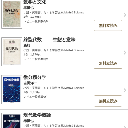
数学と文化
赤攝也
小説・実用書、ちくま学芸文庫/Math＆Science
1巻
1,070pt
レビュー投稿数0件
無料立読み
線型代数 ──生態と意味
森毅
小説・実用書、ちくま学芸文庫/Math＆Science
1巻
1,170pt
レビュー投稿数0件
無料立読み
微分積分学
吉田洋一
小説・実用書、ちくま学芸文庫/Math＆Science
1巻
1,650pt
レビュー投稿数0件
無料立読み
現代数学概論
赤攝也
小説・実用書、ちくま学芸文庫/Math＆Science