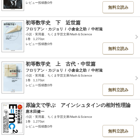
レビュー投稿数0件
無料立読み
初等数学史 下 近世篇
フロリアン・カジョリ
/
小倉金之助
/
中村滋
小説・実用書、ちくま学芸文庫/Math＆Science
1巻
1,270pt
レビュー投稿数0件
無料立読み
初等数学史 上 古代・中世篇
フロリアン・カジョリ
/
小倉金之助
/
中村滋
小説・実用書、ちくま学芸文庫/Math＆Science
1巻
1,170pt
レビュー投稿数0件
無料立読み
原論文で学ぶ アインシュタインの相対性理論
唐木田健一
小説・実用書、ちくま学芸文庫/Math＆Science
1巻
1,270pt
レビュー投稿数0件
無料立読み