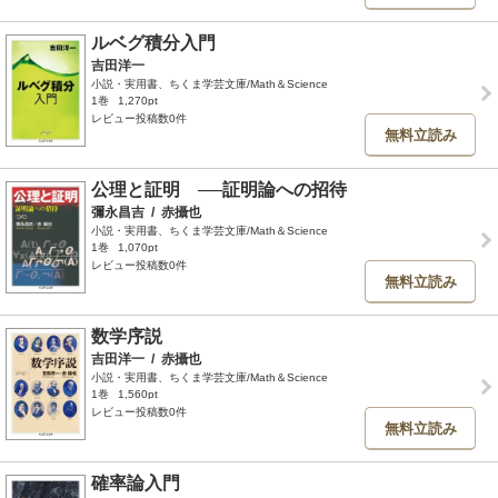
ルベグ積分入門
吉田洋一
小説・実用書、ちくま学芸文庫/Math＆Science
1巻
1,270pt
レビュー投稿数0件
無料立読み
公理と証明 ──証明論への招待
彌永昌吉
/
赤攝也
小説・実用書、ちくま学芸文庫/Math＆Science
1巻
1,070pt
レビュー投稿数0件
無料立読み
数学序説
吉田洋一
/
赤攝也
小説・実用書、ちくま学芸文庫/Math＆Science
1巻
1,560pt
レビュー投稿数0件
無料立読み
確率論入門