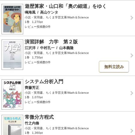
遊歴算家・山口和「奥の細道」をゆく
鳴海風
/
高山ケンタ
小説・実用書、ちくま学芸文庫/Math＆Science
1巻
1,270pt
レビュー投稿数0件
演習詳解 力学 第２版
江沢洋
/
中村孔一
/
山本義隆
小説・実用書、ちくま学芸文庫/Math＆Science
1巻
1,750pt
レビュー投稿数0件
無料立読み
システム分析入門
齊藤芳正
小説・実用書、ちくま学芸文庫/Math＆Science
1巻
1,070pt
レビュー投稿数0件
常微分方程式
竹之内脩
小説・実用書、ちくま学芸文庫/Math＆Science
1巻
1,360pt