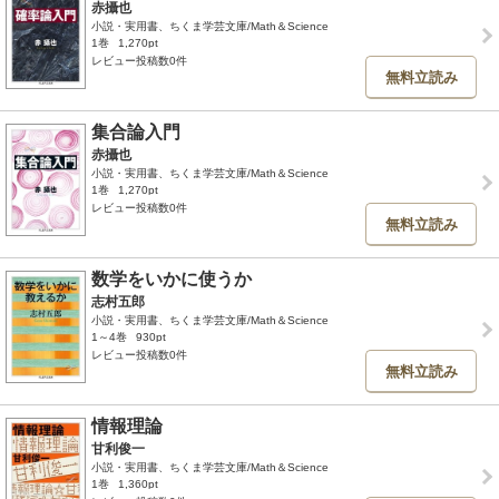
赤攝也
小説・実用書、ちくま学芸文庫/Math＆Science
1巻
1,270pt
レビュー投稿数0件
無料立読み
集合論入門
赤攝也
小説・実用書、ちくま学芸文庫/Math＆Science
1巻
1,270pt
レビュー投稿数0件
無料立読み
数学をいかに使うか
志村五郎
小説・実用書、ちくま学芸文庫/Math＆Science
1～4巻
930pt
レビュー投稿数0件
無料立読み
情報理論
甘利俊一
小説・実用書、ちくま学芸文庫/Math＆Science
1巻
1,360pt