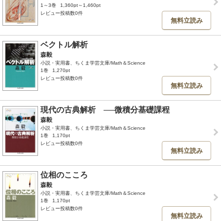
1～3巻
1,360pt～1,460pt
レビュー投稿数0件
無料立読み
ベクトル解析
森毅
小説・実用書、ちくま学芸文庫/Math＆Science
1巻
1,270pt
レビュー投稿数0件
無料立読み
現代の古典解析 ──微積分基礎課程
森毅
小説・実用書、ちくま学芸文庫/Math＆Science
1巻
1,170pt
レビュー投稿数0件
無料立読み
位相のこころ
森毅
小説・実用書、ちくま学芸文庫/Math＆Science
1巻
1,170pt
レビュー投稿数0件
無料立読み