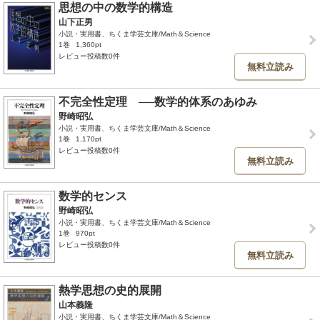
思想の中の数学的構造
山下正男
小説・実用書、ちくま学芸文庫/Math＆Science
1巻
1,360pt
レビュー投稿数0件
無料立読み
不完全性定理 ──数学的体系のあゆみ
野崎昭弘
小説・実用書、ちくま学芸文庫/Math＆Science
1巻
1,170pt
レビュー投稿数0件
無料立読み
数学的センス
野崎昭弘
小説・実用書、ちくま学芸文庫/Math＆Science
1巻
970pt
レビュー投稿数0件
無料立読み
熱学思想の史的展開
山本義隆
小説・実用書、ちくま学芸文庫/Math＆Science