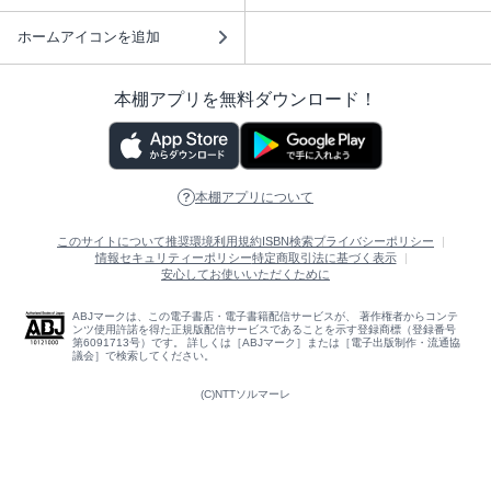
ホームアイコンを追加
本棚アプリを無料ダウンロード！
本棚アプリについて
このサイトについて
推奨環境
利用規約
ISBN検索
プライバシーポリシー
情報セキュリティーポリシー
特定商取引法に基づく表示
安心してお使いいただくために
ABJマークは、この電子書店・電子書籍配信サービスが、 著作権者からコンテ
ンツ使用許諾を得た正規版配信サービスであることを示す登録商標（登録番号
第6091713号）です。 詳しくは［ABJマーク］または［電子出版制作・流通協
議会］で検索してください。
(C)NTTソルマーレ