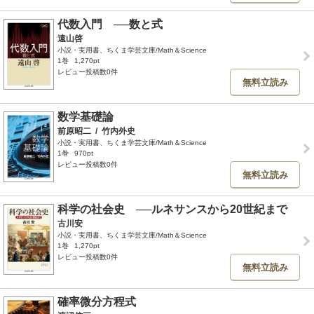
代数入門 ──数と式
遠山啓
小説・実用書、ちくま学芸文庫/Math＆Science
1巻
1,270pt
レビュー投稿数0件
無料立読み
数学基礎論
前原昭二
/
竹内外史
小説・実用書、ちくま学芸文庫/Math＆Science
1巻
970pt
レビュー投稿数0件
無料立読み
科学の社会史 ──ルネサンスから20世紀まで
古川安
小説・実用書、ちくま学芸文庫/Math＆Science
1巻
1,270pt
レビュー投稿数0件
無料立読み
確率微分方程式