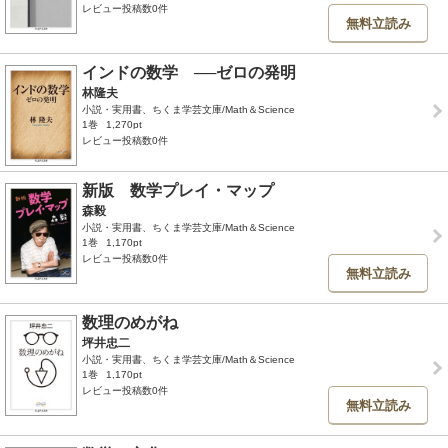
レビュー投稿数0件
無料立読み
インドの数学 ──ゼロの発明
林隆夫
小説・実用書、ちくま学芸文庫/Math＆Science
1巻
1,270pt
レビュー投稿数0件
新版 数学プレイ・マップ
森毅
小説・実用書、ちくま学芸文庫/Math＆Science
1巻
1,170pt
レビュー投稿数0件
無料立読み
数理のめがね
坪井忠二
小説・実用書、ちくま学芸文庫/Math＆Science
1巻
1,170pt
レビュー投稿数0件
無料立読み