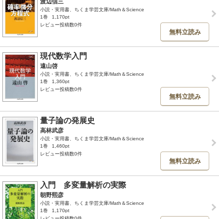
渡辺信三
小説・実用書、ちくま学芸文庫/Math＆Science
1巻
1,170pt
レビュー投稿数0件
無料立読み
現代数学入門
遠山啓
小説・実用書、ちくま学芸文庫/Math＆Science
1巻
1,360pt
レビュー投稿数0件
無料立読み
量子論の発展史
高林武彦
小説・実用書、ちくま学芸文庫/Math＆Science
1巻
1,460pt
レビュー投稿数0件
無料立読み
入門 多変量解析の実際
朝野熙彦
小説・実用書、ちくま学芸文庫/Math＆Science
1巻
1,170pt
レビュー投稿数0件