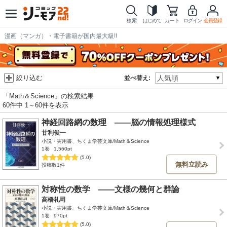
検索
はじめて
カート
ログイン
会員登録
漫画（マンガ）・電子書籍が国内最大級!!
絞り込む
並べ替え:
「Math＆Science」の検索結果
60件中 1～60件を表示
神経回路網の数理 ――脳の情報処理様式
甘利俊一
小説・実用書、ちくま学芸文庫/Math＆Science
1巻
1,560pt
(5.0)
無料立読み
投稿数1件
対称性の数学 ――文様の幾何と群論
高橋礼司
小説・実用書、ちくま学芸文庫/Math＆Science
1巻
970pt
(5.0)