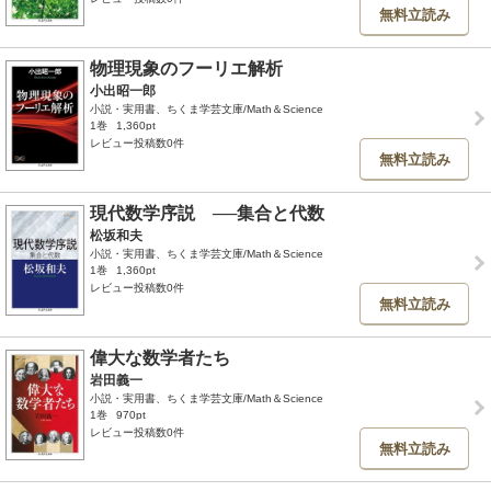
無料立読み
物理現象のフーリエ解析
小出昭一郎
小説・実用書、ちくま学芸文庫/Math＆Science
1巻
1,360pt
レビュー投稿数0件
無料立読み
現代数学序説 ──集合と代数
松坂和夫
小説・実用書、ちくま学芸文庫/Math＆Science
1巻
1,360pt
レビュー投稿数0件
無料立読み
偉大な数学者たち
岩田義一
小説・実用書、ちくま学芸文庫/Math＆Science
1巻
970pt
レビュー投稿数0件
無料立読み