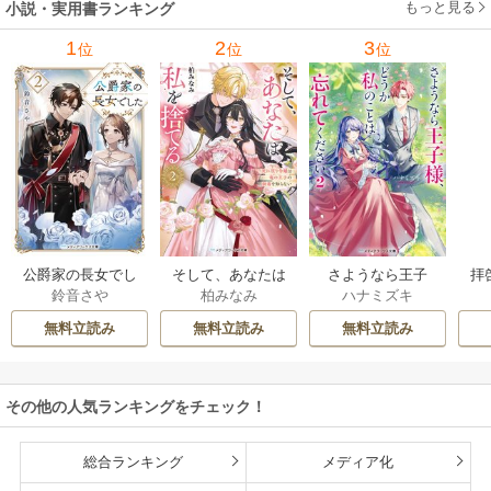
もっと見る
小説・実用書ランキング
1
2
3
位
位
位
公爵家の長女でし
そして、あなたは
さようなら王子
拝
鈴音さや
柏みなみ
ハナミズキ
た
私を捨てる
様、どうか私のこ
様
とは忘れてくださ
無料立読み
無料立読み
無料立読み
い
その他の人気ランキングをチェック！
総合ランキング
メディア化