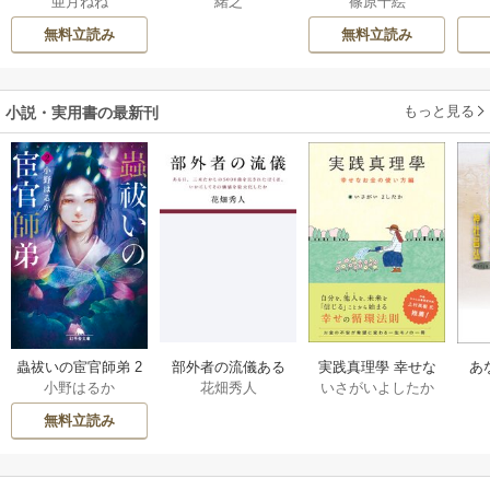
亜月ねね
緒之
篠原千絵
さん
つき【タテヨミ】
り
は
無料立読み
無料立読み
もっと見る
小説・実用書の最新刊
部外者の流儀ある
実践真理學 幸せな
蟲祓いの宦官師弟 2
あ
花畑秀人
いさがいよしたか
小野はるか
日、三木たかしの5
お金の使い方編 1巻
巻
せ
000曲を託されたぼ
無料立読み
くは、いかにして
その価値を最大化
したか 1巻