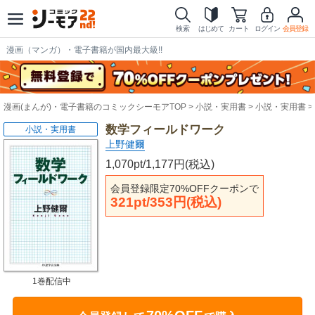
検索
はじめて
カート
ログイン
会員登録
漫画（マンガ）・電子書籍が国内最大級!!
漫画(まんが)・電子書籍のコミックシーモアTOP
小説・実用書
小説・実用書
数学フィールドワーク
小説・実用書
上野健爾
1,070pt/1,177円(税込)
会員登録限定70%OFFクーポンで
321pt/353円(税込)
1巻配信中