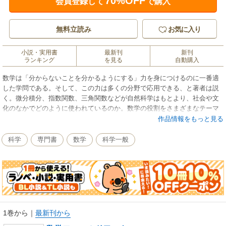
70%OFF
会員登録して
で購入
無料立読み
お気に入り
小説・実用書
最新刊
新刊
ランキング
を見る
自動購入
数学は「分からないことを分かるようにする」力を身につけるのに一番適
した学問である。そして、この力は多くの分野で応用できる、と著者は説
く。微分積分、指数関数、三角関数などが自然科学はもとより、社会や文
化のなかでどのように使われているのか。数学の役割をさまざまなテーマ
を通して考察する広い意味での応用数学入門。数学の拡がりとその考え方
作品情報をもっと見る
の自由さを味わい、自らの頭で考え、問題解決の糸口発見に至る喜びへと
誘う。
科学
専門書
数学
科学一般
1巻から
｜
最新刊から