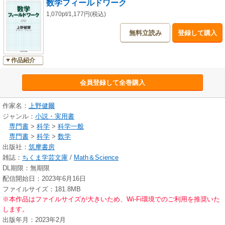
数学フィールドワーク
1,070pt/1,177円(税込)
無料立読み
登録して購入
作品紹介
会員登録して全巻購入
作家名：
上野健爾
ジャンル：
小説・実用書
専門書
>
科学
>
科学一般
専門書
>
科学
>
数学
出版社：
筑摩書房
雑誌：
ちくま学芸文庫
/
Math＆Science
DL期限：無期限
配信開始日：2023年6月16日
ファイルサイズ：181.8MB
※本作品はファイルサイズが大きいため、Wi-Fi環境でのご利用を推奨いた
します。
出版年月：2023年2月