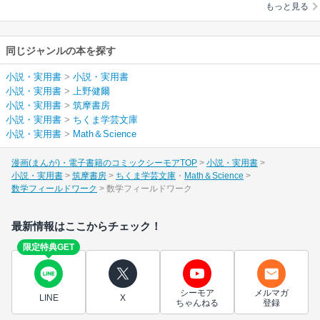
もっと見る
同じジャンルの本を探す
小説・実用書
>
小説・実用書
小説・実用書
>
上野健爾
小説・実用書
>
筑摩書房
小説・実用書
>
ちくま学芸文庫
小説・実用書
>
Math＆Science
漫画(まんが)・電子書籍のコミックシーモアTOP
小説・実用書
小説・実用書
筑摩書房
ちくま学芸文庫
Math＆Science
数学フィールドワーク
数学フィールドワーク
最新情報はここからチェック！
限定特典GET
シーモア
メルマガ
LINE
X
ちゃんねる
登録