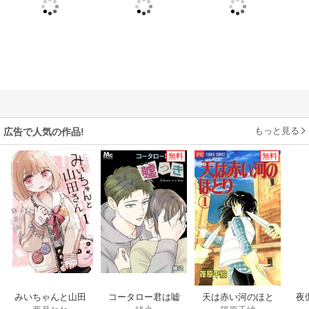
もっと見る
広告で人気の作品!
無料
無料
みいちゃんと山田
コータロー君は嘘
天は赤い河のほと
夜