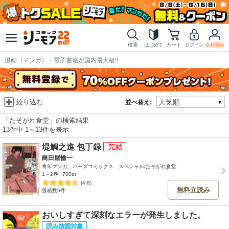
検索
はじめて
カート
ログイン
会員登録
漫画（マンガ）・電子書籍が国内最大級!!
絞り込む
並べ替え:
「たそがれ食堂」の検索結果
13件中 1～13件を表示
堤鯛之進 包丁録
崗田屋愉一
青年マンガ、バーズコミックス スペシャル/たそがれ食堂
1～2巻
700pt
(4.8)
無料立読み
投稿数6件
おいしすぎて深刻なエラーが発生しました。