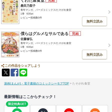
くわた屋食堂
桑田乃梨子
青年マンガ、バーズコミックス/たそがれ食堂
1巻
630pt
レビュー投稿数0件
無料立読み
僕らはグルメなサルである
佐藤修弘
青年マンガ、バーズコミックス/たそがれ食堂
1巻
630pt
レビュー投稿数0件
無料立読み
この作品をシェアしよう
漫画(まんが)・電子書籍のコミックシーモアTOP
たそがれ食堂
最新情報はここからチェック！
限定特典GET