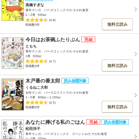
高橋すぎな
青年マンガ、バーズコミックス/たそがれ食堂
1～2巻
630pt
(4.8)
無料立読み
投稿数5件
今日はお茶碗ふたりぶん
ともち
青年マンガ、バーズコミックス/たそがれ食堂
1巻
630pt
(4.7)
無料立読み
投稿数3件
木戸番の番太郎
くるねこ大和
女性マンガ、バーズエクストラ/たそがれ食堂
1～5巻
909pt～1,150pt
(4.5)
無料立読み
投稿数6件
あなたに捧げる私のごはん
松田洋子
青年マンガ、バーズコミックス スペシャル/たそがれ食堂
1～2巻
700pt