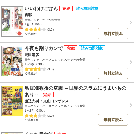
いいわけごはん
杏耶
青年マンガ、たそがれ食堂
1巻
1,100pt
(3.6)
無料立読み
投稿数5件
今夜も割りカンで
高田靖彦
青年マンガ、バーズコミックス/たそがれ食堂
1～2巻
630pt
(3.5)
無料立読み
投稿数2件
鳥居准教授の空腹 ～世界のスラムにうまいもの
あり～
渡辺大樹
/
丸山ゴンザレス
青年マンガ、バーズコミックス/たそがれ食堂
1～2巻
630pt
(3.0)
無料立読み
投稿数1件