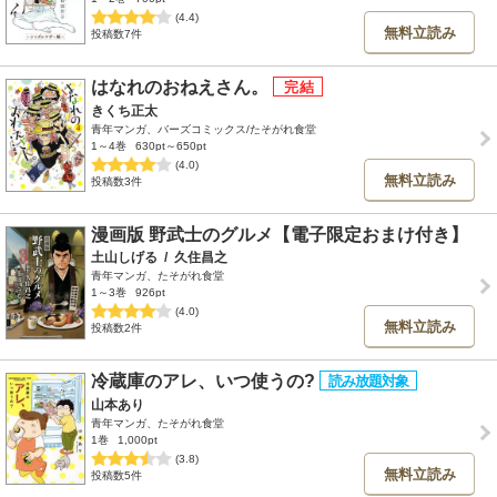
(4.4)
無料立読み
投稿数7件
はなれのおねえさん。
きくち正太
青年マンガ、バーズコミックス/たそがれ食堂
1～4巻
630pt～650pt
(4.0)
無料立読み
投稿数3件
漫画版 野武士のグルメ【電子限定おまけ付き】
土山しげる
/
久住昌之
青年マンガ、たそがれ食堂
1～3巻
926pt
(4.0)
無料立読み
投稿数2件
冷蔵庫のアレ、いつ使うの?
山本あり
青年マンガ、たそがれ食堂
1巻
1,000pt
(3.8)
無料立読み
投稿数5件