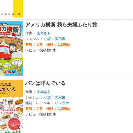
アメリカ横断 我ら夫婦ふたり旅
作家：
山本あり
ジャンル：
小説・実用書
巻数：
1巻
価格： 1,200pt
レビュー投稿数0件
パンは呼んでいる
作家：
山本あり
ジャンル：
小説・実用書
雑誌・レーベル：
パンラボ
巻数：
1巻
価格： 1,300pt
レビュー投稿数0件