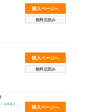
購入ページへ
無料立読み
購入ページへ
無料立読み
5
/
山本あり
/
いしいまき
/
てらいまき
/
ハトコ
/
大日野カルコ
/
広野小生
/
ま
購入ページへ