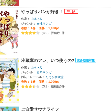
やっぱりパンが好き！
作家：
山本あり
ジャンル：
女性マンガ
巻数：
1巻
価格： 1,180pt
（4.0） 投稿数1件
冷蔵庫のアレ、いつ使うの?
作家：
山本あり
ジャンル：
青年マンガ
雑誌・レーベル：
たそがれ食堂
巻数：
1巻
価格： 1,000pt
（3.8） 投稿数5件
ご自愛サウナライフ