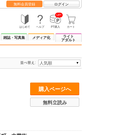
無料会員登録
ログイン
UP!
はじめて
ヘルプ
PT購入
カート
ライト
雑誌・写真集
メディア化
アダルト
並べ替え:
購入ページへ
無料立読み