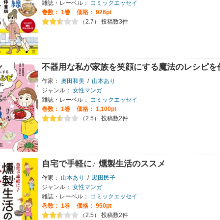
雑誌・レーベル：
コミックエッセイ
巻数：
1巻
価格： 926pt
（2.7） 投稿数3件
不器用な私が家族を笑顔にする魔法のレシピを
作家：
奥田和美
/
山本あり
ジャンル：
女性マンガ
雑誌・レーベル：
コミックエッセイ
巻数：
1巻
価格： 1,100pt
（2.5） 投稿数2件
自宅で手軽に♪ 燻製生活のススメ
作家：
山本あり
/
黒田民子
ジャンル：
女性マンガ
雑誌・レーベル：
コミックエッセイ
巻数：
1巻
価格： 950pt
（2.5） 投稿数2件