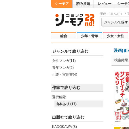
シーモア
読み放題
レビュー
シーモ
漫画（まんが）・
ジャンルで探す
総合
少年・青年
少女・女性
漫画(ま
ジャンルで絞り込む
検索結果1
女性マンガ(11)
青年マンガ(2)
小説・実用書(4)
作家で絞り込む
選択解除
山本あり (17)
出版社で絞り込む
KADOKAWA (8)