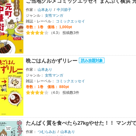
ご当地グルメコミックエッセイ まんぷく横浜 
作家：
山本あり
/
中川節子
ジャンル：
女性マンガ
雑誌・レーベル：
コミックエッセイ
巻数：
1巻
価格： 1,000pt
（4.3） 投稿数3件
晩ごはんおかずリレー
作家：
山本あり
ジャンル：
女性マンガ
雑誌・レーベル：
コミックエッセイ
巻数：
1巻
価格： 880pt
（4.0） 投稿数3件
たんぱく質を食べたら27kgやせた！！ マンガ
作家：
つむらみお
/
山本あり