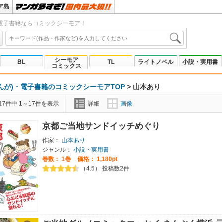
ア島
電子書籍ならコミックシーモア！
シーモア
BL
TL
ライトノベル
小説・実用書
コミックス
んが)・電子書籍のコミックシーモアTOP
>
山本あり
7件中 1～17件を表示
詳細
画像
京都ご当地サンドイッチめぐり
作家：
山本あり
ジャンル：
小説・実用書
巻数：
1巻
価格： 1,180pt
（4.5） 投稿数2件