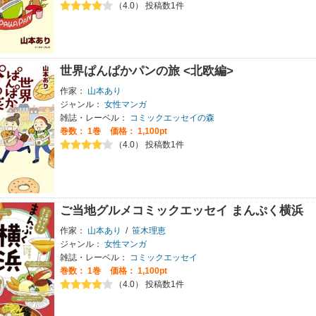
（4.0） 投稿数1件
世界ぱんぱかパンの旅 <北欧編>
作家：
山本あり
ジャンル：
女性マンガ
雑誌・レーベル：
コミックエッセイの森
巻数：
1巻
価格： 1,100pt
（4.0） 投稿数1件
ご当地グルメコミックエッセイ まんぷく横浜
作家：
山本あり
/
笹木理恵
ジャンル：
女性マンガ
雑誌・レーベル：
コミックエッセイ
巻数：
1巻
価格： 1,100pt
（4.0） 投稿数1件