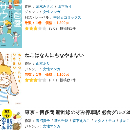
作家：
清水みさと
/
山本あり
ジャンル：
女性マンガ
雑誌・レーベル：
中経☆コミックス
巻数：
1巻
価格： 1,300pt
（3.0） 投稿数1件
ねこはなんにもなやまない
作家：
山本あり
ジャンル：
女性マンガ
巻数：
1巻
価格： 1,100pt
（3.0） 投稿数1件
東京⇔博多間 新幹線のぞみ停車駅 必食グルメ3
作家：
青沼貴子
/
新久千映
/
森下えみこ
/
カタノトモコ
/
まめこ
ジャンル：
女性マンガ