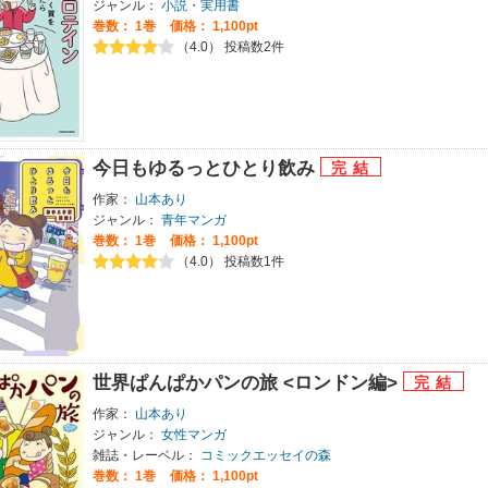
ジャンル：
小説・実用書
巻数：
1巻
価格： 1,100pt
（4.0） 投稿数2件
今日もゆるっとひとり飲み
作家：
山本あり
ジャンル：
青年マンガ
巻数：
1巻
価格： 1,100pt
（4.0） 投稿数1件
世界ぱんぱかパンの旅 <ロンドン編>
作家：
山本あり
ジャンル：
女性マンガ
雑誌・レーベル：
コミックエッセイの森
巻数：
1巻
価格： 1,100pt