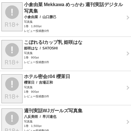
小倉由菜 Mekkawa めっかわ 週刊実話デジタル
写真集
小倉由菜
/
山口勝己
写真集
1巻
1,600pt
レビュー投稿数0件
こぼれるIカップ乳 姫咲はな
姫咲はな
/
SATOSHI
写真集
1巻
900pt
レビュー投稿数0件
ホテル密会♯04 櫻茉日
櫻茉日
/
吉場正和
写真集
1巻
900pt
レビュー投稿数0件
週刊実話WJガールズ写真集
八反美咲
/
早川達也
写真集
1巻
1,500pt
レビュー投稿数0件