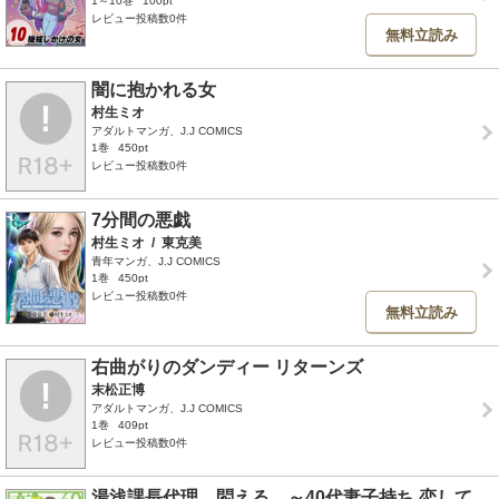
1～10巻
100pt
レビュー投稿数0件
無料立読み
闇に抱かれる女
村生ミオ
アダルトマンガ、J.J COMICS
1巻
450pt
レビュー投稿数0件
7分間の悪戯
村生ミオ
/
東克美
青年マンガ、J.J COMICS
1巻
450pt
レビュー投稿数0件
無料立読み
右曲がりのダンディー リターンズ
末松正博
アダルトマンガ、J.J COMICS
1巻
409pt
レビュー投稿数0件
湯浅課長代理、悶える。～40代妻子持ち 恋して