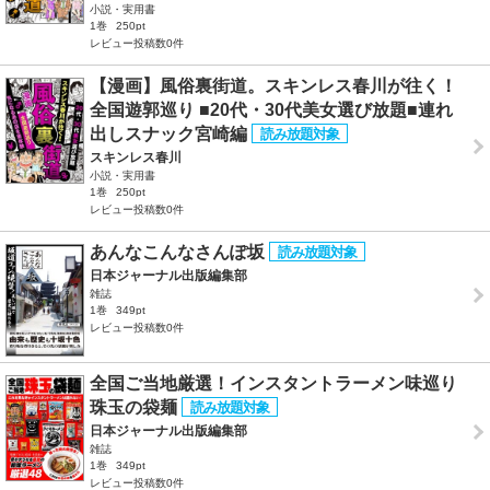
小説・実用書
1巻
250pt
レビュー投稿数0件
【漫画】風俗裏街道。スキンレス春川が往く！
全国遊郭巡り ■20代・30代美女選び放題■連れ
出しスナック宮崎編
スキンレス春川
小説・実用書
1巻
250pt
レビュー投稿数0件
あんなこんなさんぽ坂
日本ジャーナル出版編集部
雑誌
1巻
349pt
レビュー投稿数0件
全国ご当地厳選！インスタントラーメン味巡り
珠玉の袋麺
日本ジャーナル出版編集部
雑誌
1巻
349pt
レビュー投稿数0件