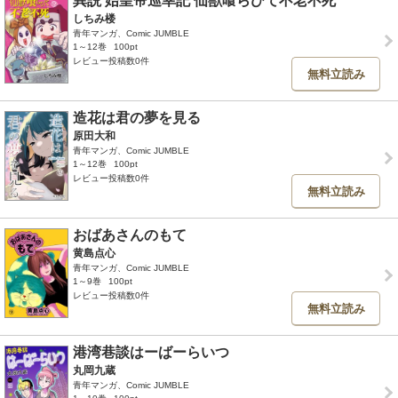
異説 始皇帝巡幸記 仙獣喰らひて不老不死
しちみ楼
青年マンガ、Comic JUMBLE
1～12巻
100pt
レビュー投稿数0件
無料立読み
造花は君の夢を見る
原田大和
青年マンガ、Comic JUMBLE
1～12巻
100pt
レビュー投稿数0件
無料立読み
おばあさんのもて
黄島点心
青年マンガ、Comic JUMBLE
1～9巻
100pt
レビュー投稿数0件
無料立読み
港湾巷談はーばーらいつ
丸岡九蔵
青年マンガ、Comic JUMBLE