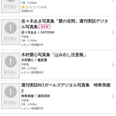
1巻
1,500pt
(1.0)
投稿数1件
佐々木あき写真集「愛の谷間」週刊実話デジタ
ル写真集
佐々木あき
/
SATOSHI
写真集
1巻
1,700pt
レビュー投稿数0件
木村愛心写真集「はみ出し注意報」
木村愛心
/
篠原潔
写真集
1巻
1,700pt
レビュー投稿数0件
週刊実話WJガールズデジタル写真集 時希美穂
2
時希美穂
/
原田武尚
写真集
1巻
1,000pt
レビュー投稿数0件