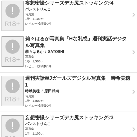
妄想密撮シリーズデカ尻ストッキング♯4
パンストりんこ
写真集
1巻
1,100pt
レビュー投稿数0件
莉々はるか写真集「Hな乳惑」週刊実話デジタ
ル写真集
莉々はるか
/
SATOSHI
写真集
1巻
1,500pt
レビュー投稿数0件
週刊実話WJガールズデジタル写真集 時希美穂
1
時希美穂
/
原田武尚
写真集
1巻
1,000pt
レビュー投稿数0件
妄想密撮シリーズデカ尻ストッキング♯3
パンストりんこ
写真集
1巻
1,100pt