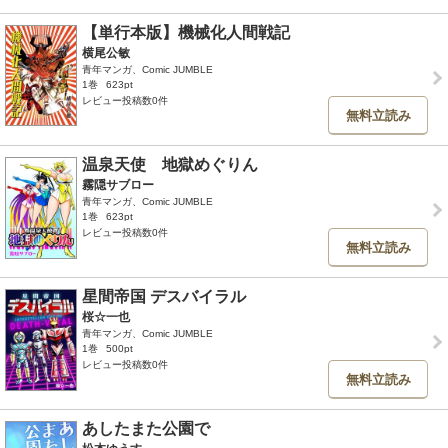
【単行本版】機械化人間戦記
横尾公敏
青年マンガ、Comic JUMBLE
1巻
623pt
レビュー投稿数0件
無料立読み
温泉天使 地獄めぐりん
霧隠サブロー
青年マンガ、Comic JUMBLE
1巻
623pt
レビュー投稿数0件
無料立読み
星間帝国 デスバイラル
桜☆一也
青年マンガ、Comic JUMBLE
1巻
500pt
レビュー投稿数0件
無料立読み
あしたまた公園で