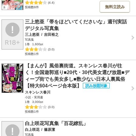
(4.4)
無料立読み
投稿数8件
三上悠亜「帯をほどいてくださいな」週刊実話
デジタル写真集
三上悠亜
/
吉田裕之
写真集
1巻
1,600pt
(3.0)
投稿数1件
【まんが】風俗裏街道。スキンレス春川が往
く！全国遊郭巡り■20代・30代美女選び放題■デ
ィープ街でも美女多し■数少ない日本人裏風俗
【特大604ページ合本版】
スキンレス春川
小説・実用書
1巻
3,000pt
(3.0)
投稿数1件
白上咲花写真集「百花繚乱」
白上咲花
/
篠原潔
写真集