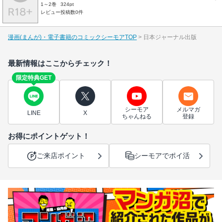
1～2巻
324pt
レビュー投稿数0件
漫画(まんが)・電子書籍のコミックシーモアTOP
日本ジャーナル出版
最新情報はここからチェック！
限定特典GET
シーモア
メルマガ
LINE
X
ちゃんねる
登録
お得にポイントゲット！
ご来店ポイント
シーモアでポイ活