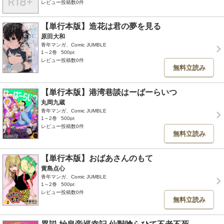
レビュー投稿数0件
【単行本版】造花は君の夢を見る
原田大和
青年マンガ、Comic JUMBLE
1～2巻
500pt
レビュー投稿数0件
無料立読み
【単行本版】港湾巷談はーばーらいつ
丸岡九蔵
青年マンガ、Comic JUMBLE
1～2巻
500pt
レビュー投稿数0件
無料立読み
【単行本版】おばあさんのもて
黄島点心
青年マンガ、Comic JUMBLE
1～2巻
500pt
レビュー投稿数0件
無料立読み