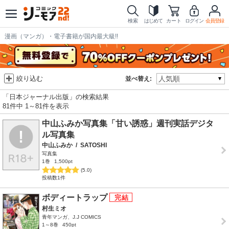
検索
はじめて
カート
ログイン
会員登録
漫画（マンガ）・電子書籍が国内最大級!!
絞り込む
並べ替え:
「日本ジャーナル出版」の検索結果
81件中 1～81件を表示
中山ふみか写真集「甘い誘惑」週刊実話デジタ
ル写真集
中山ふみか
/
SATOSHI
写真集
1巻
1,500pt
(5.0)
投稿数1件
ボディートラップ
村生ミオ
青年マンガ、J.J COMICS
1～8巻
450pt