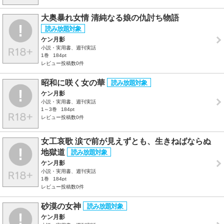
大奥暴れ女情 清純なる娘の仇討ち物語
ケン月影
小説・実用書、週刊実話
1巻
184pt
レビュー投稿数0件
昭和に咲く女の華
ケン月影
小説・実用書、週刊実話
1～3巻
184pt
レビュー投稿数0件
女工哀歌 涙で前が見えずとも、生きねばならぬ
地獄道
ケン月影
小説・実用書、週刊実話
1巻
184pt
レビュー投稿数0件
砂漠の女神
ケン月影