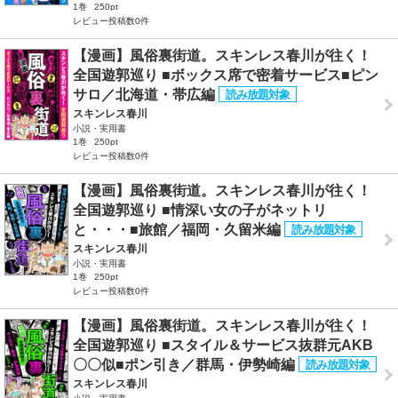
1巻
250pt
レビュー投稿数0件
【漫画】風俗裏街道。スキンレス春川が往く！
全国遊郭巡り ■ボックス席で密着サービス■ピン
サロ／北海道・帯広編
スキンレス春川
小説・実用書
1巻
250pt
レビュー投稿数0件
【漫画】風俗裏街道。スキンレス春川が往く！
全国遊郭巡り ■情深い女の子がネットリ
と・・・■旅館／福岡・久留米編
スキンレス春川
小説・実用書
1巻
250pt
レビュー投稿数0件
【漫画】風俗裏街道。スキンレス春川が往く！
全国遊郭巡り ■スタイル＆サービス抜群元AKB
〇〇似■ポン引き／群馬・伊勢崎編
スキンレス春川