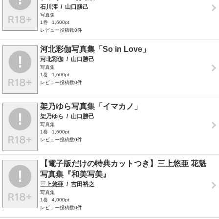
石川澪
/
山口勝己
写真集
1巻
1,600pt
レビュー投稿数0件
河北彩伽写真集「So in Love」
河北彩伽
/
山口勝己
写真集
1巻
1,600pt
レビュー投稿数0件
架乃ゆら写真集「イマカノ」
架乃ゆら
/
山口勝己
写真集
1巻
1,600pt
レビュー投稿数0件
【電子版だけの特典カットつき】三上悠亜 花魁
写真集『和美写美』
三上悠亜
/
吉田裕之
写真集
1巻
4,000pt
レビュー投稿数0件