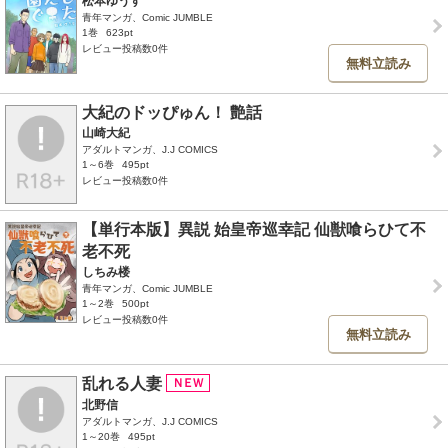
松本ゆうす
青年マンガ、Comic JUMBLE
1巻
623pt
レビュー投稿数0件
無料立読み
大紀のドッぴゅん！ 艶話
山崎大紀
アダルトマンガ、J.J COMICS
1～6巻
495pt
レビュー投稿数0件
【単行本版】異説 始皇帝巡幸記 仙獣喰らひて不
老不死
しちみ楼
青年マンガ、Comic JUMBLE
1～2巻
500pt
レビュー投稿数0件
無料立読み
乱れる人妻
北野信
アダルトマンガ、J.J COMICS
1～20巻
495pt