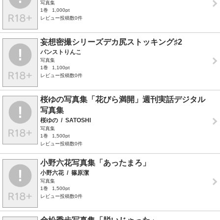
写真集
1巻
1,000pt
レビュー投稿数0件
妄想密撮シリーズデカ尻ストッキング♯2
パンストりんこ
写真集
1巻
1,100pt
レビュー投稿数0件
桜ゆの写真集「花びら満開」週刊実話デジタル
写真集
桜ゆの
/
SATOSHI
写真集
1巻
1,500pt
レビュー投稿数0件
小野六花写真集「あったまろ」
小野六花
/
篠原潔
写真集
1巻
1,500pt
レビュー投稿数0件