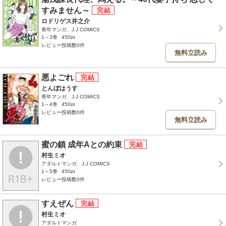
すみません～
ロドリゲス井之介
青年マンガ、J.J COMICS
1～3巻
450pt
レビュー投稿数0件
無料立読み
悪よごれ
とんぼはうす
青年マンガ、J.J COMICS
1～4巻
450pt
レビュー投稿数0件
無料立読み
蜜の鎖 成年Aとの約束
村生ミオ
アダルトマンガ、J.J COMICS
1～5巻
450pt
レビュー投稿数0件
すえぜん
村生ミオ
アダルトマンガ