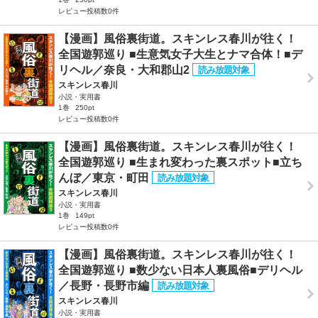
レビュー投稿数0件
【漫画】風俗裏街道。スキンレス春川が往く！
全国遊郭巡り ■生意気女子大生とナマ合体！■デ
リヘル／奈良・大和郡山2
スキンレス春川
小説・実用書
1巻
250pt
レビュー投稿数0件
【漫画】風俗裏街道。スキンレス春川が往く！
全国遊郭巡り ■生まれ変わった裏スポット■立ち
んぼ／東京・町田
スキンレス春川
小説・実用書
1巻
149pt
レビュー投稿数0件
【漫画】風俗裏街道。スキンレス春川が往く！
全国遊郭巡り ■数少ない日本人裏風俗■デリヘル
／長野・長野市編
スキンレス春川
小説・実用書