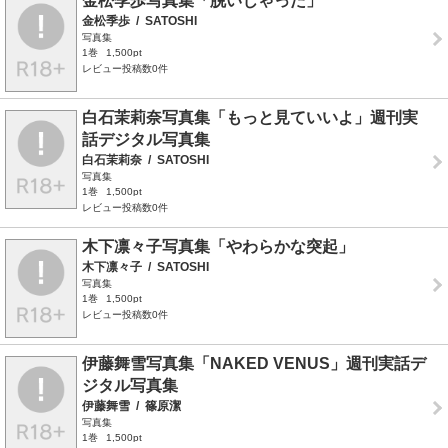
金松季歩写真集「脱いじゃった」
金松季歩
/
SATOSHI
写真集
1巻
1,500pt
レビュー投稿数0件
白石茉莉奈写真集「もっと見ていいよ」週刊実
話デジタル写真集
白石茉莉奈
/
SATOSHI
写真集
1巻
1,500pt
レビュー投稿数0件
木下凛々子写真集「やわらかな突起」
木下凛々子
/
SATOSHI
写真集
1巻
1,500pt
レビュー投稿数0件
伊藤舞雪写真集「NAKED VENUS」週刊実話デ
ジタル写真集
伊藤舞雪
/
篠原潔
写真集
1巻
1,500pt