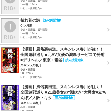
小説・実用書、週刊実話
1～4巻
184pt
レビュー投稿数0件
枯れ花の詩
ケン月影
小説・実用書、週刊実話
1～4巻
184pt
レビュー投稿数0件
【漫画】風俗裏街道。スキンレス春川が往く！
全国遊郭巡り ■元AV女優の濃厚サービスで発射
■デリヘル／東京・鶯谷
スキンレス春川
小説・実用書
1巻
250pt
レビュー投稿数0件
【漫画】風俗裏街道。スキンレス春川が往く！
全国遊郭巡り ■21歳美女の“潮吹き”大興奮■立ち
んぼ／大阪・キタ
スキンレス春川
小説・実用書
1巻
250pt