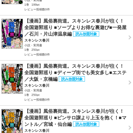
小説・実用書
1巻
199pt
レビュー投稿数0件
【漫画】風俗裏街道。スキンレス春川が往く！
全国遊郭巡り ■ソープよりお得な裏遊び■一発屋
／石川・片山津温泉編
スキンレス春川
小説・実用書
1巻
250pt
レビュー投稿数0件
【漫画】風俗裏街道。スキンレス春川が往く！
全国遊郭巡り ■ディープ街でも美女多し■エステ
／大阪・京橋編
スキンレス春川
小説・実用書
1巻
250pt
レビュー投稿数0件
【漫画】風俗裏街道。スキンレス春川が往く！
全国遊郭巡り ■ピンサロ譲より上玉を抱く！■マ
ントル／宮城・仙台編
スキンレス春川