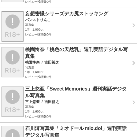
レビュー投稿数0件
妄想密撮シリーズデカ尻ストッキング
パンストりんこ
写真集
1巻
1,000pt
レビュー投稿数0件
桃園怜奈「桃色の天然乳」週刊実話デジタル写
真集
桃園怜奈
/
吉田裕之
写真集
1巻
1,600pt
レビュー投稿数0件
三上悠亜「Sweet Memories」週刊実話デジタ
ル写真集
三上悠亜
/
吉田裕之
写真集
1巻
1,600pt
レビュー投稿数0件
石川澪写真集「ミオドール mio.dol」週刊実話
デジタル写真集