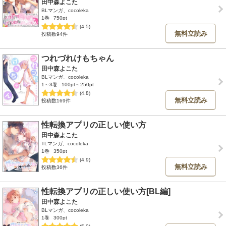
田中森よこた
BLマンガ、cocoleka
1巻
750pt
(4.5)
無料立読み
投稿数94件
つれづれけもちゃん
田中森よこた
BLマンガ、cocoleka
1～3巻
100pt～250pt
(4.8)
無料立読み
投稿数169件
性転換アプリの正しい使い方
田中森よこた
TLマンガ、cocoleka
1巻
350pt
(4.9)
無料立読み
投稿数36件
性転換アプリの正しい使い方[BL編]
田中森よこた
BLマンガ、cocoleka
1巻
300pt