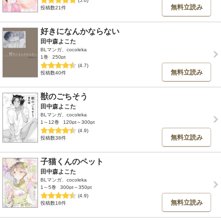
(5.0)
無料立読み
投稿数21件
好きになんかならない
田中森よこた
BLマンガ、cocoleka
1巻
250pt
(4.7)
無料立読み
投稿数40件
獣のごちそう
田中森よこた
BLマンガ、cocoleka
1～12巻
120pt～300pt
(4.9)
無料立読み
投稿数38件
子猫くんのペット
田中森よこた
BLマンガ、cocoleka
1～5巻
300pt～350pt
(4.9)
無料立読み
投稿数18件