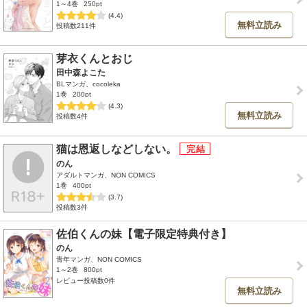
1～4巻
250pt
(4.4)
無料立読み
投稿数211件
芽衣くんとおじ
田中森よこた
BLマンガ、cocoleka
1巻
200pt
(4.3)
無料立読み
投稿数4件
猫は恩返しなどしない。
のん
アダルトマンガ、NON COMICS
1巻
400pt
(3.7)
投稿数3件
佐伯くんの妹【電子限定特典付き】
のん
青年マンガ、NON COMICS
1～2巻
800pt
レビュー投稿数0件
無料立読み