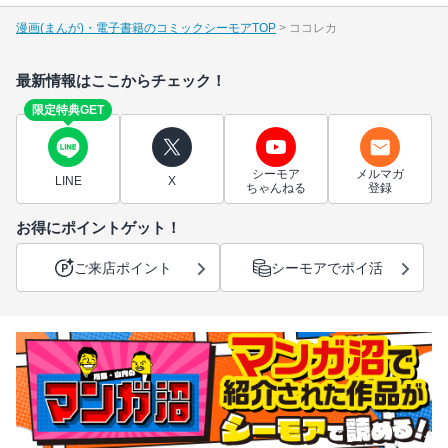
漫画(まんが)・電子書籍のコミックシーモアTOP
ココレカ
最新情報はここからチェック！
限定特典GET
シーモア
メルマガ
LINE
X
ちゃんねる
登録
お得にポイントゲット！
ご来店ポイント
シーモアでポイ活