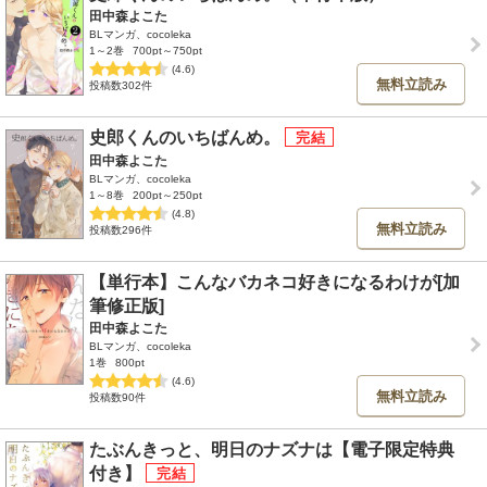
田中森よこた
BLマンガ、cocoleka
1～2巻
700pt～750pt
(4.6)
無料立読み
投稿数302件
史郎くんのいちばんめ。
田中森よこた
BLマンガ、cocoleka
1～8巻
200pt～250pt
(4.8)
無料立読み
投稿数296件
【単行本】こんなバカネコ好きになるわけが[加
筆修正版]
田中森よこた
BLマンガ、cocoleka
1巻
800pt
(4.6)
無料立読み
投稿数90件
たぶんきっと、明日のナズナは【電子限定特典
付き】