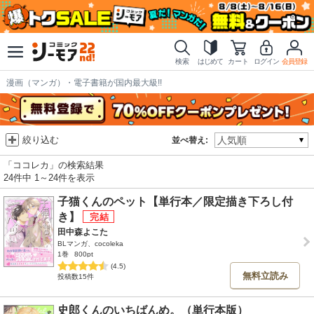
検索
はじめて
カート
ログイン
会員登録
漫画（マンガ）・電子書籍が国内最大級!!
絞り込む
並べ替え:
「ココレカ」の検索結果
24件中 1～24件を表示
子猫くんのペット【単行本／限定描き下ろし付
き】
田中森よこた
BLマンガ、cocoleka
1巻
800pt
(4.5)
無料立読み
投稿数15件
史郎くんのいちばんめ。（単行本版）