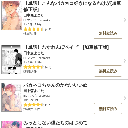
【単話】こんなバカネコ好きになるわけが[加筆
修正版]
田中森よこた
BLマンガ、cocoleka
1～3巻
180pt
(4.9)
無料立読み
投稿数7件
【単話】わすれんぼベイビー[加筆修正版]
田中森よこた
BLマンガ、cocoleka
1～2巻
180pt
(4.8)
無料立読み
投稿数6件
バカネコちゃんのかわいいいぬ
田中森よこた
BLマンガ、cocoleka
1巻
200pt
(4.7)
無料立読み
投稿数165件
みっともない僕たちのはじめて