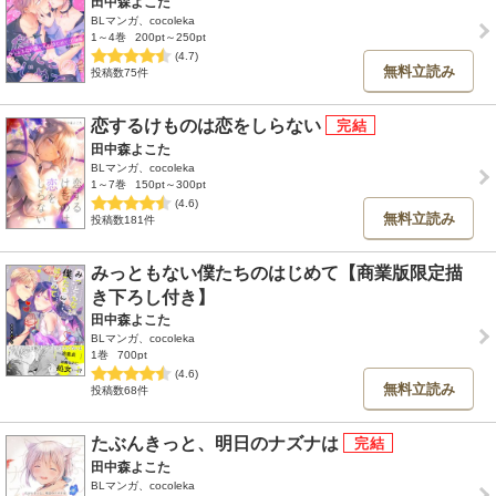
田中森よこた
BLマンガ、cocoleka
1～4巻
200pt～250pt
(4.7)
無料立読み
投稿数75件
恋するけものは恋をしらない
田中森よこた
BLマンガ、cocoleka
1～7巻
150pt～300pt
(4.6)
無料立読み
投稿数181件
みっともない僕たちのはじめて【商業版限定描
き下ろし付き】
田中森よこた
BLマンガ、cocoleka
1巻
700pt
(4.6)
無料立読み
投稿数68件
たぶんきっと、明日のナズナは
田中森よこた
BLマンガ、cocoleka