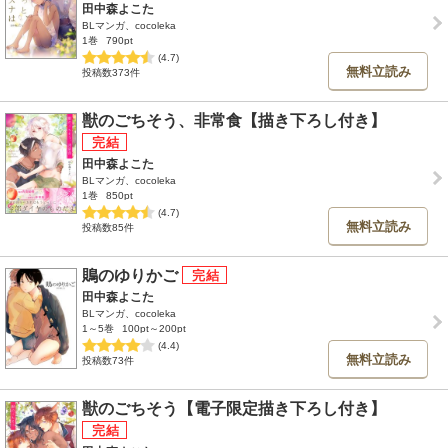
田中森よこた
BLマンガ、cocoleka
1巻
790pt
(4.7)
無料立読み
投稿数373件
獣のごちそう、非常食【描き下ろし付き】
田中森よこた
BLマンガ、cocoleka
1巻
850pt
(4.7)
無料立読み
投稿数85件
鵙のゆりかご
田中森よこた
BLマンガ、cocoleka
1～5巻
100pt～200pt
(4.4)
無料立読み
投稿数73件
獣のごちそう【電子限定描き下ろし付き】