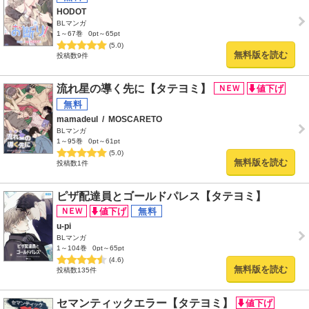
HODOT
BLマンガ
1～67巻
0pt～65pt
(5.0)
無料版を読む
投稿数9件
流れ星の導く先に【タテヨミ】
mamadeul
/
MOSCARETO
BLマンガ
1～95巻
0pt～61pt
(5.0)
無料版を読む
投稿数1件
ピザ配達員とゴールドパレス【タテヨミ】
u-pi
BLマンガ
1～104巻
0pt～65pt
(4.6)
無料版を読む
投稿数135件
セマンティックエラー【タテヨミ】