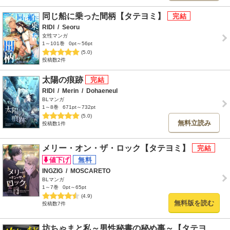
同じ船に乗った間柄【タテヨミ】
RIDI
/
Seoru
女性マンガ
1～101巻
0pt～56pt
(5.0)
投稿数2件
太陽の痕跡
RIDI
/
Merin
/
Dohaeneul
BLマンガ
1～8巻
671pt～732pt
(5.0)
無料立読み
投稿数1件
メリー・オン・ザ・ロック【タテヨミ】
INGZIG
/
MOSCARETO
BLマンガ
1～7巻
0pt～65pt
(4.9)
無料版を読む
投稿数7件
坊ちゃまと私～男性秘書の秘め事～【タテヨ