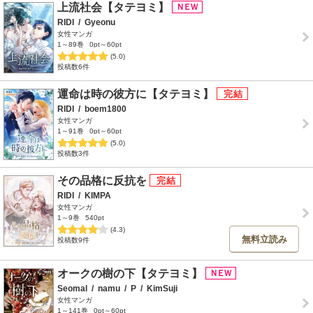
上流社会【タテヨミ】
RIDI
/
Gyeonu
女性マンガ
1～89巻
0pt～60pt
(5.0)
投稿数6件
運命は時の彼方に【タテヨミ】
RIDI
/
boem1800
女性マンガ
1～91巻
0pt～60pt
(5.0)
投稿数3件
その品格に反抗を
RIDI
/
KIMPA
女性マンガ
1～9巻
540pt
(4.3)
無料立読み
投稿数9件
オークの樹の下【タテヨミ】
Seomal
/
namu
/
P
/
KimSuji
女性マンガ
1～141巻
0pt～60pt