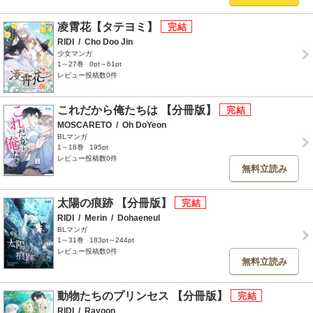
凌霄花【タテヨミ】
RIDI
/
Cho Doo Jin
少女マンガ
1～27巻
0pt～61pt
レビュー投稿数0件
これだから俺たちは 【分冊版】
MOSCARETO
/
Oh DoYeon
BLマンガ
1～18巻
195pt
レビュー投稿数0件
無料立読み
太陽の痕跡 【分冊版】
RIDI
/
Merin
/
Dohaeneul
BLマンガ
1～31巻
183pt～244pt
レビュー投稿数0件
無料立読み
動物たちのプリンセス 【分冊版】
RIDI
/
Rayoon