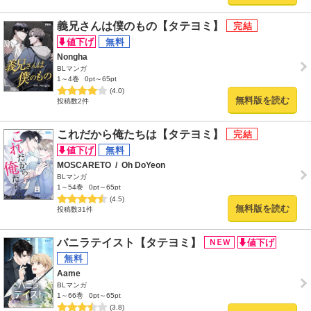
義兄さんは僕のもの【タテヨミ】
Nongha
BLマンガ
1～4巻
0pt～65pt
(4.0)
無料版を読む
投稿数2件
これだから俺たちは【タテヨミ】
MOSCARETO
/
Oh DoYeon
BLマンガ
1～54巻
0pt～65pt
(4.5)
無料版を読む
投稿数31件
バニラテイスト【タテヨミ】
Aame
BLマンガ
1～66巻
0pt～65pt
(3.8)