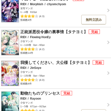
RIDI
/
Morphish
/
chyomchyom
女性マンガ
1～4巻
610pt
(4.3)
無料立読み
投稿数4件
正統派悪役令嬢の裏事情【タテヨミ】
RIDI
/
Flowing HonEy
少女マンガ
1～118巻
0pt～60pt
(4.2)
投稿数14件
我慢してください、大公様【タテヨミ】
RIDI
/
JinSoye
少女マンガ
1～150巻
0pt～56pt
(4.0)
投稿数4件
動物たちのプリンセス
RIDI
/
Rayoon
少女マンガ
1～5巻
671pt～915pt
(4.0)