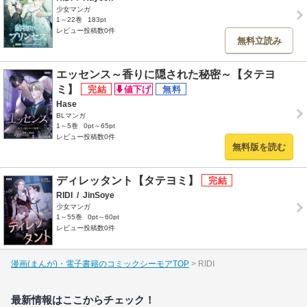
少女マンガ
1～22巻
183pt
レビュー投稿数0件
無料立読み
エッセンス～香りに隠された秘密～【タテヨ
ミ】
Hase
BLマンガ
1～5巻
0pt～65pt
レビュー投稿数0件
無料版を読む
ディレッタント【タテヨミ】
RIDI
/
JinSoye
少女マンガ
1～55巻
0pt～60pt
レビュー投稿数0件
漫画(まんが)・電子書籍のコミックシーモアTOP
RIDI
最新情報はここからチェック！