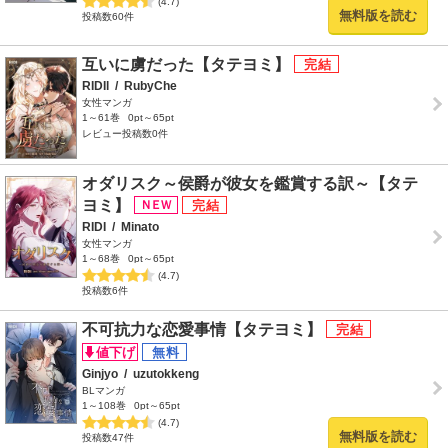
(4.7)
無料版を読む
投稿数60件
互いに虜だった【タテヨミ】
RIDIl
/
RubyChe
女性マンガ
1～61巻
0pt～65pt
レビュー投稿数0件
オダリスク～侯爵が彼女を鑑賞する訳～【タテ
ヨミ】
RIDI
/
Minato
女性マンガ
1～68巻
0pt～65pt
(4.7)
投稿数6件
不可抗力な恋愛事情【タテヨミ】
Ginjyo
/
uzutokkeng
BLマンガ
1～108巻
0pt～65pt
(4.7)
無料版を読む
投稿数47件