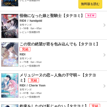
レビュー投稿数0件
無料版を読む
怪物になった娘と聖騎士【タテヨミ】
RIDIl
/
handgold
女性マンガ
1～58巻
0pt～65pt
レビュー投稿数0件
この世の絶望が君を包み込んでも【タテヨミ】
RIDI
女性マンガ
1～75巻
0pt～61pt
レビュー投稿数0件
メリュジーヌの恋～人魚の子守唄～【タテヨ
ミ】
RIDI
/
Cherie Yoon
女性マンガ
1～67巻
0pt～65pt
レビュー投稿数0件
約束をしたのは私じゃない【タテヨミ】