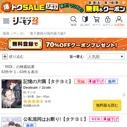
検索
はじめて
カート
ログイン
会員登録
漫画（マンガ）・電子書籍が国内最大級!!
絞り込む
並べ替え:
「RIDI」の検索結果
63件中 1～63件を表示
記憶の片隅【タテヨミ】
Deulsum
/
2coin
BLマンガ
1～80巻
0pt～65pt
(4.9)
無料版を読む
投稿数181件
公私混同はお断り!【タテヨミ】