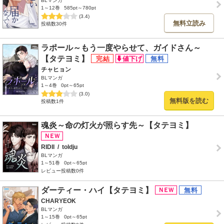
BLマンガ
1～12巻
585pt～780pt
(3.4)
無料立読み
投稿数30件
ラポール～もう一度やらせて、ガイドさん～
【タテヨミ】
チャヒョン
BLマンガ
1～4巻
0pt～65pt
(3.0)
無料版を読む
投稿数1件
魂炎～命の灯火が照らす先～【タテヨミ】
RIDIl
/
toldju
BLマンガ
1～51巻
0pt～65pt
レビュー投稿数0件
ダーティー・ハイ【タテヨミ】
CHARYEOK
BLマンガ
1～15巻
0pt～65pt