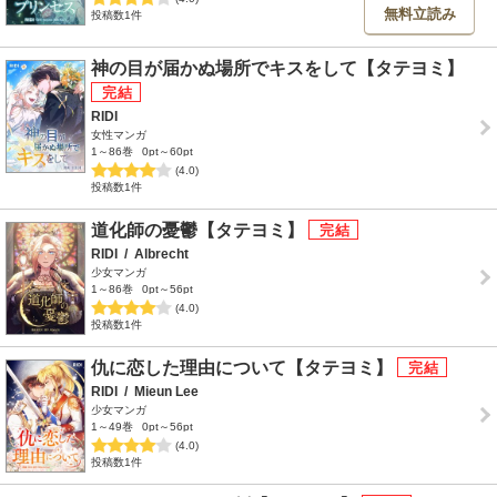
無料立読み
投稿数1件
神の目が届かぬ場所でキスをして【タテヨミ】
RIDI
女性マンガ
1～86巻
0pt～60pt
(4.0)
投稿数1件
道化師の憂鬱【タテヨミ】
RIDI
/
Albrecht
少女マンガ
1～86巻
0pt～56pt
(4.0)
投稿数1件
仇に恋した理由について【タテヨミ】
RIDI
/
Mieun Lee
少女マンガ
1～49巻
0pt～56pt
(4.0)
投稿数1件