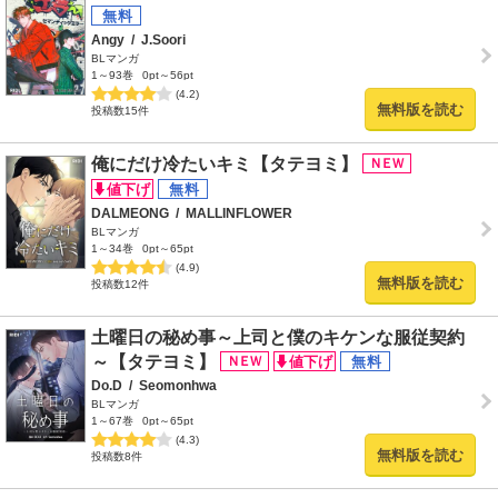
Angy
/
J.Soori
BLマンガ
1～93巻
0pt～56pt
(4.2)
無料版を読む
投稿数15件
俺にだけ冷たいキミ【タテヨミ】
DALMEONG
/
MALLINFLOWER
BLマンガ
1～34巻
0pt～65pt
(4.9)
無料版を読む
投稿数12件
土曜日の秘め事～上司と僕のキケンな服従契約
～【タテヨミ】
Do.D
/
Seomonhwa
BLマンガ
1～67巻
0pt～65pt
(4.3)
無料版を読む
投稿数8件