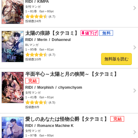
RIDI
/
KIMPA
女性マンガ
1～81巻
0pt～60pt
(4.7)
投稿数24件
太陽の痕跡【タテヨミ】
RIDI
/
Merin
/
Dohaeneul
BLマンガ
1～95巻
0pt～61pt
(4.7)
無料版を読む
投稿数10件
半面半心～太陽と月の狭間～【タテヨミ】
RIDI
/
Morphish
/
chyomchyom
女性マンガ
1～41巻
0pt～61pt
(4.5)
投稿数6件
愛しのあなたは怪物公爵【タテヨミ】
RIDI
/
Romance Machine K
女性マンガ
1～97巻
0pt～60pt