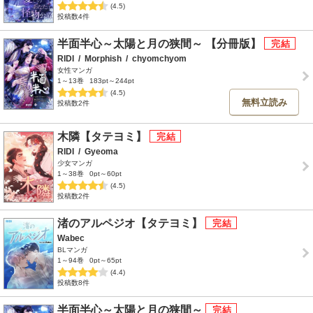
(4.5)
投稿数4件
半面半心～太陽と月の狭間～ 【分冊版】
RIDI
/
Morphish
/
chyomchyom
女性マンガ
1～13巻
183pt～244pt
(4.5)
無料立読み
投稿数2件
木隣【タテヨミ】
RIDI
/
Gyeoma
少女マンガ
1～38巻
0pt～60pt
(4.5)
投稿数2件
渚のアルペジオ【タテヨミ】
Wabec
BLマンガ
1～94巻
0pt～65pt
(4.4)
投稿数8件
半面半心～太陽と月の狭間～