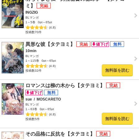
ミ】
INGZIG
BLマンガ
1～5巻
0pt～65pt
(4.8)
投稿数70件
異形な彼【タテヨミ】
10min
BLマンガ
1～115巻
0pt～65pt
(4.8)
無料版を読む
投稿数32件
ロマンスは柳の木から【タテヨミ】
sue
/
MOSCARETO
BLマンガ
1～63巻
0pt～65pt
(4.8)
無料版を読む
投稿数5件
その品格に反抗を【タテヨミ】