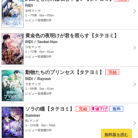
RIDI
女性マンガ
1～75巻
0pt～65pt
レビュー投稿数0件
黄金色の夜明けが君を照らす【タテヨミ】
RIDI
/
Seolon Han
少女マンガ
1～72巻
0pt～61pt
レビュー投稿数0件
動物たちのプリンセス【タテヨミ】
RIDI
/
Rayoon
少女マンガ
1～66巻
0pt～61pt
レビュー投稿数0件
ソラの瞳【タテヨミ】
Summer
BLマンガ
1～104巻
0pt～56pt
レビュー投稿数0件
無料版を読む