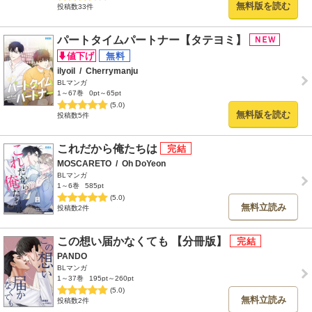
無料版を読む
投稿数33件
パートタイムパートナー【タテヨミ】
ilyoil
/
Cherrymanju
BLマンガ
1～67巻
0pt～65pt
(5.0)
無料版を読む
投稿数5件
これだから俺たちは
MOSCARETO
/
Oh DoYeon
BLマンガ
1～6巻
585pt
(5.0)
無料立読み
投稿数2件
この想い届かなくても 【分冊版】
PANDO
BLマンガ
1～37巻
195pt～260pt
(5.0)
無料立読み
投稿数2件