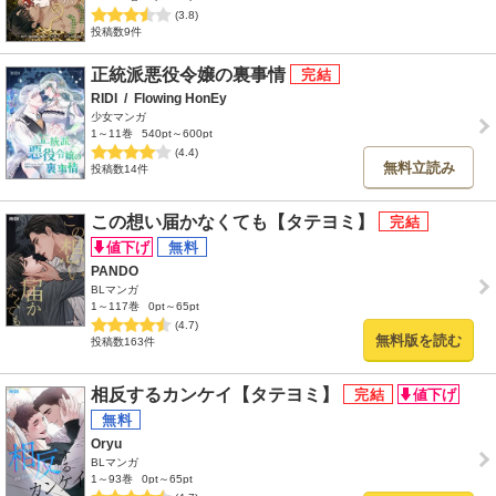
(3.8)
投稿数9件
正統派悪役令嬢の裏事情
RIDI
/
Flowing HonEy
少女マンガ
1～11巻
540pt～600pt
(4.4)
無料立読み
投稿数14件
この想い届かなくても【タテヨミ】
PANDO
BLマンガ
1～117巻
0pt～65pt
(4.7)
無料版を読む
投稿数163件
相反するカンケイ【タテヨミ】
Oryu
BLマンガ
1～93巻
0pt～65pt