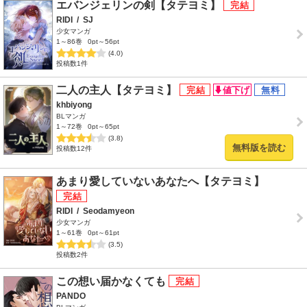
エバンジェリンの剣【タテヨミ】
RIDI
/
SJ
少女マンガ
1～86巻
0pt～56pt
(4.0)
投稿数1件
二人の主人【タテヨミ】
khbiyong
BLマンガ
1～72巻
0pt～65pt
(3.8)
無料版を読む
投稿数12件
あまり愛していないあなたへ【タテヨミ】
RIDI
/
Seodamyeon
少女マンガ
1～61巻
0pt～61pt
(3.5)
投稿数2件
この想い届かなくても
PANDO