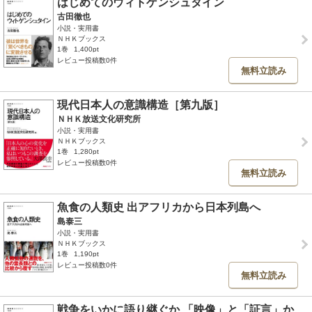
はじめてのウィトゲンシュタイン
古田徹也
小説・実用書
ＮＨＫブックス
1巻
1,400pt
レビュー投稿数0件
無料立読み
現代日本人の意識構造［第九版］
ＮＨＫ放送文化研究所
小説・実用書
ＮＨＫブックス
1巻
1,280pt
レビュー投稿数0件
無料立読み
魚食の人類史 出アフリカから日本列島へ
島泰三
小説・実用書
ＮＨＫブックス
1巻
1,190pt
レビュー投稿数0件
無料立読み
戦争をいかに語り継ぐか 「映像」と「証言」か