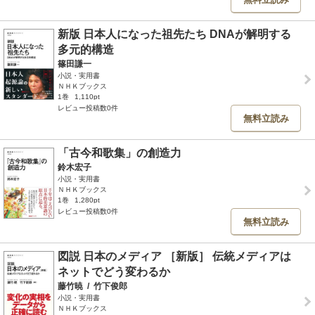
新版 日本人になった祖先たち DNAが解明する
多元的構造
篠田謙一
小説・実用書
ＮＨＫブックス
1巻
1,110pt
レビュー投稿数0件
無料立読み
「古今和歌集」の創造力
鈴木宏子
小説・実用書
ＮＨＫブックス
1巻
1,280pt
レビュー投稿数0件
無料立読み
図説 日本のメディア ［新版］ 伝統メディアは
ネットでどう変わるか
藤竹暁
/
竹下俊郎
小説・実用書
ＮＨＫブックス