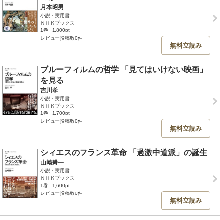
月本昭男
小説・実用書
ＮＨＫブックス
1巻
1,800pt
レビュー投稿数0件
無料立読み
ブルーフィルムの哲学 「見てはいけない映画」
を見る
吉川孝
小説・実用書
ＮＨＫブックス
1巻
1,700pt
レビュー投稿数0件
無料立読み
シィエスのフランス革命 「過激中道派」の誕生
山﨑耕一
小説・実用書
ＮＨＫブックス
1巻
1,600pt
レビュー投稿数0件
無料立読み