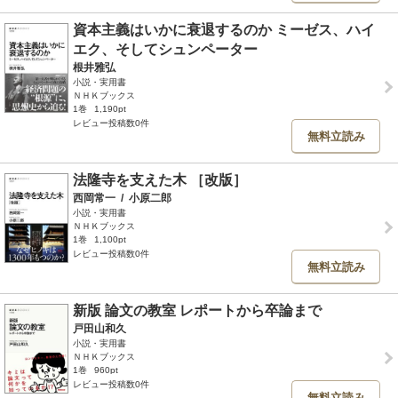
資本主義はいかに衰退するのか ミーゼス、ハイ
エク、そしてシュンペーター
根井雅弘
小説・実用書
ＮＨＫブックス
1巻
1,190pt
レビュー投稿数0件
無料立読み
法隆寺を支えた木 ［改版］
西岡常一
/
小原二郎
小説・実用書
ＮＨＫブックス
1巻
1,100pt
レビュー投稿数0件
無料立読み
新版 論文の教室 レポートから卒論まで
戸田山和久
小説・実用書
ＮＨＫブックス
1巻
960pt
レビュー投稿数0件
無料立読み