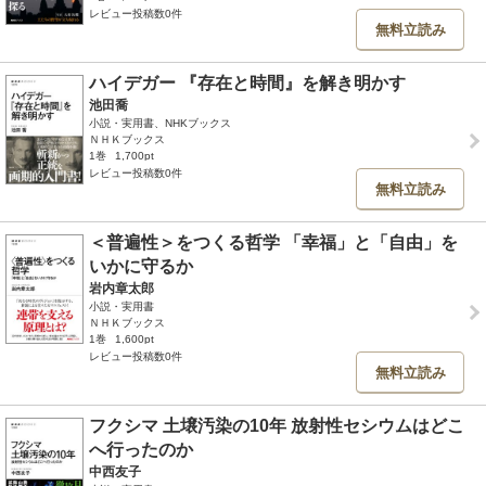
レビュー投稿数0件
無料立読み
ハイデガー 『存在と時間』を解き明かす
池田喬
小説・実用書、NHKブックス
ＮＨＫブックス
1巻
1,700pt
レビュー投稿数0件
無料立読み
＜普遍性＞をつくる哲学 「幸福」と「自由」を
いかに守るか
岩内章太郎
小説・実用書
ＮＨＫブックス
1巻
1,600pt
レビュー投稿数0件
無料立読み
フクシマ 土壌汚染の10年 放射性セシウムはどこ
へ行ったのか
中西友子