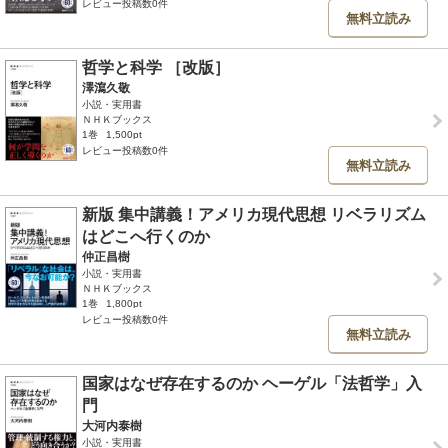
レビュー投稿数0件
無料立読み
哲学と科学 ［改版］
澤瀉久敬
小説・実用書
ＮＨＫブックス
1巻
1,500pt
レビュー投稿数0件
無料立読み
新版 集中講義！アメリカ現代思想 リベラリズム
はどこへ行くのか
仲正昌樹
小説・実用書
ＮＨＫブックス
1巻
1,800pt
レビュー投稿数0件
無料立読み
国家はなぜ存在するのか ヘーゲル「法哲学」入
門
大河内泰樹
小説・実用書