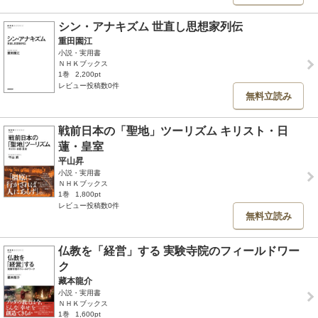
シン・アナキズム 世直し思想家列伝
重田園江
小説・実用書
ＮＨＫブックス
1巻
2,200pt
レビュー投稿数0件
無料立読み
戦前日本の「聖地」ツーリズム キリスト・日
蓮・皇室
平山昇
小説・実用書
ＮＨＫブックス
1巻
1,800pt
レビュー投稿数0件
無料立読み
仏教を「経営」する 実験寺院のフィールドワー
ク
藏本龍介
小説・実用書
ＮＨＫブックス
1巻
1,600pt