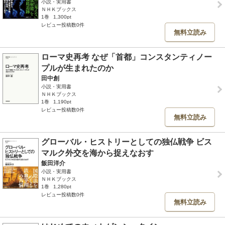
小説・実用書
ＮＨＫブックス
1巻
1,300pt
レビュー投稿数0件
無料立読み
ローマ史再考 なぜ「首都」コンスタンティノー
プルが生まれたのか
田中創
小説・実用書
ＮＨＫブックス
1巻
1,190pt
レビュー投稿数0件
無料立読み
グローバル・ヒストリーとしての独仏戦争 ビス
マルク外交を海から捉えなおす
飯田洋介
小説・実用書
ＮＨＫブックス
1巻
1,280pt
レビュー投稿数0件
無料立読み