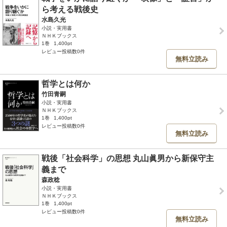
ら考える戦後史
水島久光
小説・実用書
ＮＨＫブックス
1巻
1,400pt
レビュー投稿数0件
無料立読み
哲学とは何か
竹田青嗣
小説・実用書
ＮＨＫブックス
1巻
1,400pt
レビュー投稿数0件
無料立読み
戦後「社会科学」の思想 丸山眞男から新保守主
義まで
森政稔
小説・実用書
ＮＨＫブックス
1巻
1,400pt
レビュー投稿数0件
無料立読み