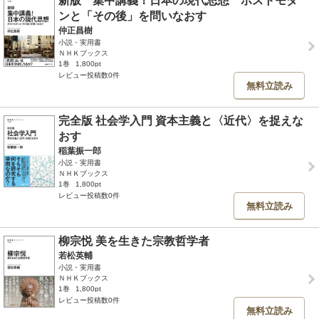
新版 集中講義！日本の現代思想 ポストモダ
ンと「その後」を問いなおす
仲正昌樹
小説・実用書
ＮＨＫブックス
1巻
1,800pt
レビュー投稿数0件
無料立読み
完全版 社会学入門 資本主義と〈近代〉を捉えな
おす
稲葉振一郎
小説・実用書
ＮＨＫブックス
1巻
1,800pt
レビュー投稿数0件
無料立読み
柳宗悦 美を生きた宗教哲学者
若松英輔
小説・実用書
ＮＨＫブックス
1巻
1,800pt
レビュー投稿数0件
無料立読み