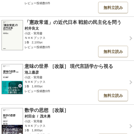
レビュー投稿数0件
無料立読み
「憲政常道」の近代日本 戦前の民主化を問う
村井良太
小説・実用書
ＮＨＫブックス
1巻
2,100pt
レビュー投稿数0件
無料立読み
意味の世界 ［改版］ 現代言語学から視る
池上嘉彦
小説・実用書
ＮＨＫブックス
1巻
1,600pt
レビュー投稿数0件
無料立読み
数学の思想 ［改版］
村田全
/
茂木勇
小説・実用書
ＮＨＫブックス
1巻
1,800pt