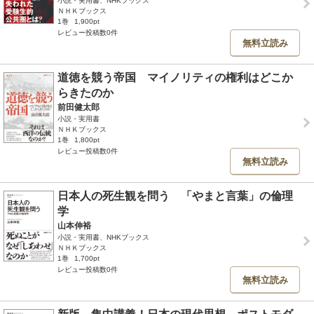
小説・実用書、NHKブックス
ＮＨＫブックス
1巻
1,900pt
レビュー投稿数0件
無料立読み
道徳を競う帝国 マイノリティの権利はどこか
らきたのか
前田健太郎
小説・実用書
ＮＨＫブックス
1巻
1,800pt
レビュー投稿数0件
無料立読み
日本人の死生観を問う 「やまと言葉」の倫理
学
山本伸裕
小説・実用書、NHKブックス
ＮＨＫブックス
1巻
1,700pt
レビュー投稿数0件
無料立読み