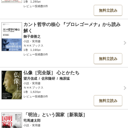
1巻
1,280pt
レビュー投稿数0件
無料立読み
カント哲学の核心 『プロレゴーメナ』から読み
解く
御子柴善之
小説・実用書
ＮＨＫブックス
1巻
1,190pt
レビュー投稿数0件
無料立読み
仏像［完全版］ 心とかたち
望月信成
/
佐和隆研
/
梅原猛
小説・実用書
ＮＨＫブックス
1巻
1,620pt
レビュー投稿数0件
無料立読み
「明治」という国家［新装版］
司馬遼太郎
小説・実用書