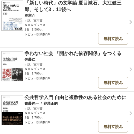
「新しい時代」の文学論 夏目漱石、大江健三
郎、そして3．11後へ
奥憲介
小説・実用書
ＮＨＫブックス
1巻
1,500pt
レビュー投稿数0件
無料立読み
争わない社会 「開かれた依存関係」をつくる
佐藤仁
小説・実用書
ＮＨＫブックス
1巻
1,700pt
レビュー投稿数0件
無料立読み
公共哲学入門 自由と複数性のある社会のために
齋藤純一
/
谷澤正嗣
小説・実用書
ＮＨＫブックス
1巻
1,700pt
レビュー投稿数0件
無料立読み