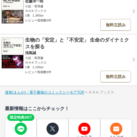
佐藤洋一郎
小説・実用書
ＮＨＫブックス
1巻
1,360pt
レビュー投稿数0件
無料立読み
生物の「安定」と「不安定」 生命のダイナミク
スを探る
浅島誠
小説・実用書
ＮＨＫブックス
1巻
1,190pt
レビュー投稿数0件
無料立読み
漫画(まんが)・電子書籍のコミックシーモアTOP
ＮＨＫブックス
最新情報はここからチェック！
限定特典GET
シーモア
メルマガ