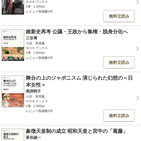
ＮＨＫブックス
1巻
1,450pt
レビュー投稿数0件
無料立読み
維新史再考 公議・王政から集権・脱身分化へ
三谷博
小説・実用書
ＮＨＫブックス
1巻
1,600pt
レビュー投稿数0件
無料立読み
舞台の上のジャポニスム 演じられた幻想の＜日
本女性＞
馬渕明子
小説・実用書
ＮＨＫブックス
1巻
1,360pt
レビュー投稿数0件
無料立読み
象徴天皇制の成立 昭和天皇と宮中の「葛藤」
茶谷誠一