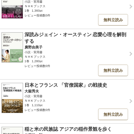
小説・実用書
ＮＨＫブックス
1巻
1,360pt
レビュー投稿数0件
無料立読み
深読みジェイン・オースティン 恋愛心理を解剖
する
廣野由美子
小説・実用書
ＮＨＫブックス
1巻
1,280pt
レビュー投稿数0件
無料立読み
日本とフランス 「官僚国家」の戦後史
大嶽秀夫
小説・実用書
ＮＨＫブックス
1巻
1,110pt
レビュー投稿数0件
無料立読み
稲と米の民族誌 アジアの稲作景観を歩く