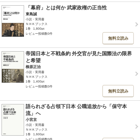
「幕府」とは何か 武家政権の正当性
東島誠
小説・実用書
ＮＨＫブックス
1巻
1,800pt
レビュー投稿数0件
無料立読み
帝国日本と不戦条約 外交官が見た国際法の限界
と希望
柳原正治
小説・実用書
ＮＨＫブックス
1巻
1,400pt
レビュー投稿数0件
無料立読み
語られざる占領下日本 公職追放から「保守本
流」へ
小宮京
小説・実用書
ＮＨＫブックス
1巻
1,600pt
レビュー投稿数0件