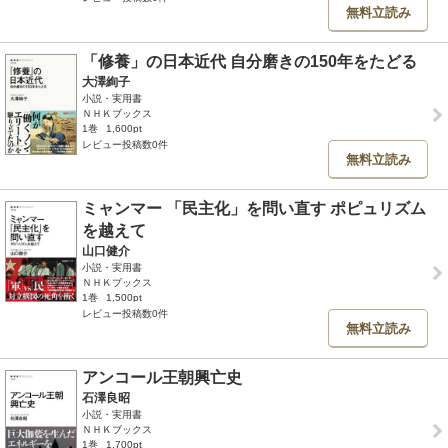
無料立読み
「修養」の日本近代 自分磨きの150年をたどる
大澤絢子
小説・実用書
ＮＨＫブックス
1巻
1,600pt
レビュー投稿数0件
無料立読み
ミャンマー 「民主化」を問い直す ポピュリズム
を越えて
山口健介
小説・実用書
ＮＨＫブックス
1巻
1,500pt
レビュー投稿数0件
無料立読み
アンコール王朝興亡史
石澤良昭
小説・実用書
ＮＨＫブックス
1巻
1,700pt