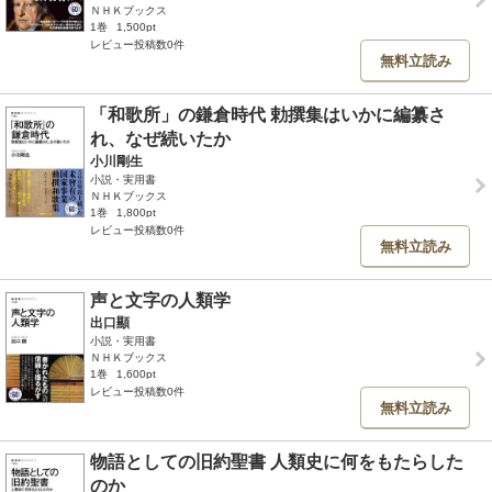
ＮＨＫブックス
1巻
1,500pt
レビュー投稿数0件
無料立読み
「和歌所」の鎌倉時代 勅撰集はいかに編纂さ
れ、なぜ続いたか
小川剛生
小説・実用書
ＮＨＫブックス
1巻
1,800pt
レビュー投稿数0件
無料立読み
声と文字の人類学
出口顯
小説・実用書
ＮＨＫブックス
1巻
1,600pt
レビュー投稿数0件
無料立読み
物語としての旧約聖書 人類史に何をもたらした
のか