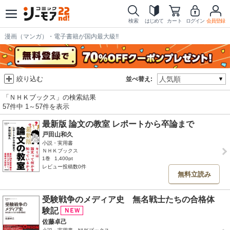
検索
はじめて
カート
ログイン
会員登録
漫画（マンガ）・電子書籍が国内最大級!!
絞り込む
並べ替え:
「ＮＨＫブックス」の検索結果
57件中 1～57件を表示
最新版 論文の教室 レポートから卒論まで
戸田山和久
小説・実用書
ＮＨＫブックス
1巻
1,400pt
レビュー投稿数0件
無料立読み
受験戦争のメディア史 無名戦士たちの合格体
験記
佐藤卓己