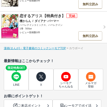
レビュー投稿数0件
無料立読み
恋するアリス【特典付き】
檀からん
/
ダイアナ･パーマー
ハーレクインコミックス、ハーレクイン
1巻
500pt
レビュー投稿数0件
無料立読み
漫画(まんが)・電子書籍のコミックシーモアTOP
カウボーイ
最新情報はここからチェック！
限定特典GET
シーモア
メルマガ
LINE
X
ちゃんねる
登録
お得にポイントゲット！
ご来店ポイント
シーモアでポイ活