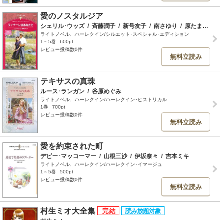
愛のノスタルジア
シェリル･ウッズ
/
斉藤潤子
/
新号友子
/
南さゆり
/
原たまき
/
ライトノベル、ハーレクイン/シルエット･スペシャル･エディション
1～5巻
600pt
レビュー投稿数0件
無料立読み
テキサスの真珠
ルース･ランガン
/
谷原めぐみ
ライトノベル、ハーレクイン/ハーレクイン･ヒストリカル
1巻
700pt
レビュー投稿数0件
無料立読み
愛を約束された町
デビー･マッコーマー
/
山根三沙
/
伊坂奈々
/
吉本ミキ
ライトノベル、ハーレクイン/ハーレクイン･イマージュ
1～5巻
500pt
レビュー投稿数0件
無料立読み
村生ミオ大全集