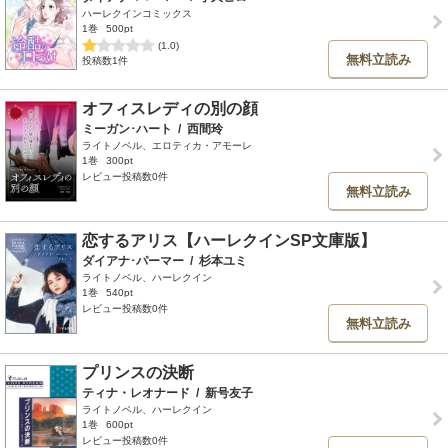
ハーレクインコミックス
1巻
500pt
(1.0)
無料立読み
投稿数1件
オフィスレディの別の顔
ミーガン･ハート
/
西間玲
ライトノベル、エロティカ・アモーレ
1巻
300pt
レビュー投稿数0件
無料立読み
恋するアリス【ハーレクインSP文庫版】
ダイアナ･パーマー
/
杉本ユミ
ライトノベル、ハーレクイン
1巻
540pt
レビュー投稿数0件
無料立読み
プリンスの決断
ティナ・レオナード
/
新号友子
ライトノベル、ハーレクイン
1巻
600pt
レビュー投稿数0件