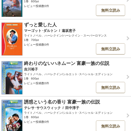
1巻
600pt
レビュー投稿数0件
無料立読み
ずっと愛した人
マーゴット･ダルトン
/
遠坂恵子
ライトノベル、ハーレクイン/ハーレクイン・スーパーロマンス
1巻
700pt
レビュー投稿数0件
無料立読み
終わりのないハネムーン 富豪一族の伝説
吉川裕子
ライトノベル、ハーレクイン/シルエット･スペシャル･エディション
1巻
600pt
レビュー投稿数0件
無料立読み
誘惑という名の香り 富豪一族の伝説
テレサ･サウスウィック
/
田中淳子
ライトノベル、ハーレクイン/シルエット･スペシャル･エディション
1巻
600pt
レビュー投稿数0件
無料立読み