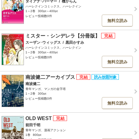
ダイアナ･パーマー
/
檀からん
ハーレクインコミックス、ハーレクイン
1～2巻
300pt～400pt
レビュー投稿数0件
無料立読み
ミスター・シンデレラ【分冊版】
スーザン･ウィッグス
/
黒田かすみ
ハーレクインコミックス、ハーレクイン
1～2巻
300pt～400pt
レビュー投稿数0件
無料立読み
南波健二アーカイブス
南波健二
青年マンガ、マンガの金字塔
1～2巻
300pt
レビュー投稿数0件
無料立読み
OLD WEST
前田千明
青年マンガ、漫画アクション
1巻
800pt