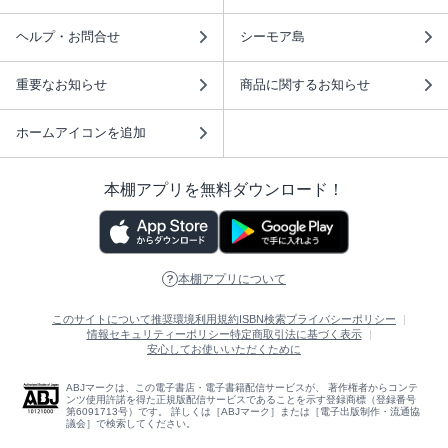
ヘルプ・お問合せ
シーモア島
重要なお知らせ
商品に関するお知らせ
ホームアイコンを追加
本棚アプリを無料ダウンロード！
本棚アプリについて
このサイトについて
推奨環境
利用規約
ISBN検索
プライバシーポリシー
情報セキュリティーポリシー
特定商取引法に基づく表示
安心してお使いいただくために
ABJマークは、この電子書店・電子書籍配信サービスが、 著作権者からコンテ
ンツ使用許諾を得た正規版配信サービスであることを示す登録商標（登録番号
第6091713号）です。 詳しくは［ABJマーク］または［電子出版制作・流通協
議会］で検索してください。