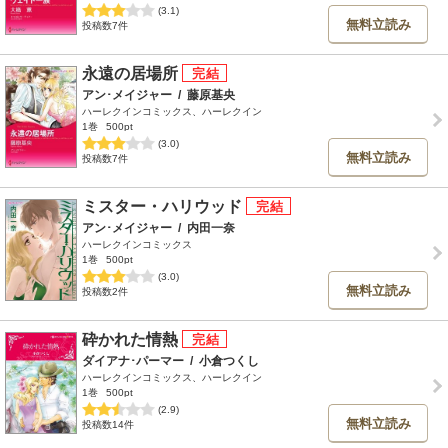
(3.1)
無料立読み
投稿数7件
永遠の居場所
アン･メイジャー
/
藤原基央
ハーレクインコミックス、ハーレクイン
1巻
500pt
(3.0)
無料立読み
投稿数7件
ミスター・ハリウッド
アン･メイジャー
/
内田一奈
ハーレクインコミックス
1巻
500pt
(3.0)
無料立読み
投稿数2件
砕かれた情熱
ダイアナ･パーマー
/
小倉つくし
ハーレクインコミックス、ハーレクイン
1巻
500pt
(2.9)
無料立読み
投稿数14件