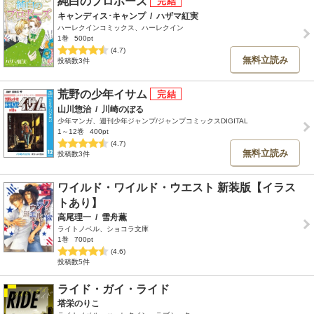
純白のプロポーズ
キャンディス･キャンプ
/
ハザマ紅実
ハーレクインコミックス、ハーレクイン
1巻
500pt
(4.7)
無料立読み
投稿数3件
荒野の少年イサム
山川惣治
/
川崎のぼる
少年マンガ、週刊少年ジャンプ/ジャンプコミックスDIGITAL
1～12巻
400pt
(4.7)
無料立読み
投稿数3件
ワイルド・ワイルド・ウエスト 新装版【イラス
トあり】
高尾理一
/
雪舟薫
ライトノベル、ショコラ文庫
1巻
700pt
(4.6)
投稿数5件
ライド・ガイ・ライド
塔栄のりこ