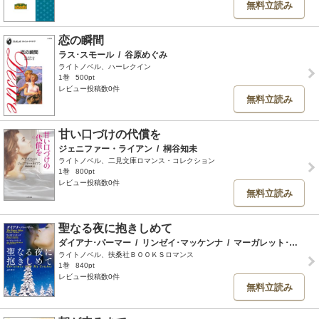
無料立読み
恋の瞬間
ラス･スモール
/
谷原めぐみ
ライトノベル、ハーレクイン
1巻
500pt
レビュー投稿数0件
無料立読み
甘い口づけの代償を
ジェニファー・ライアン
/
桐谷知未
ライトノベル、二見文庫ロマンス・コレクション
1巻
800pt
レビュー投稿数0件
無料立読み
聖なる夜に抱きしめて
ダイアナ･パーマー
/
リンゼイ･マッケンナ
/
マーガレット･ウェイ
ライトノベル、扶桑社ＢＯＯＫＳロマンス
1巻
840pt
レビュー投稿数0件
無料立読み