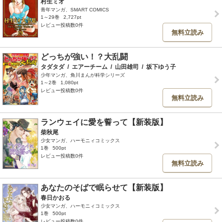
村生ミオ
青年マンガ、SMART COMICS
1～29巻
2,727pt
レビュー投稿数0件
無料立読み
どっちが強い！？大乱闘
タダタダ
/
エアーチーム
/
山田雄司
/
坂下ゆう子
少年マンガ、角川まんが科学シリーズ
1～2巻
1,080pt
レビュー投稿数0件
無料立読み
ランウェイに愛を誓って【新装版】
柴秋尾
少女マンガ、ハーモニィコミックス
1巻
500pt
レビュー投稿数0件
無料立読み
あなたのそばで眠らせて【新装版】
春日かおる
少女マンガ、ハーモニィコミックス
1巻
500pt
レビュー投稿数0件