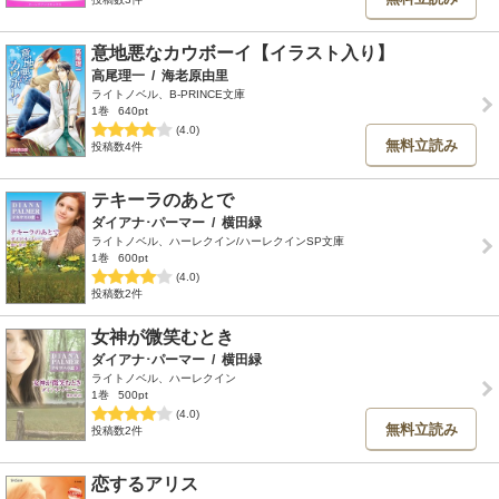
意地悪なカウボーイ【イラスト入り】
高尾理一
/
海老原由里
ライトノベル、B-PRINCE文庫
1巻
640pt
(4.0)
無料立読み
投稿数4件
テキーラのあとで
ダイアナ･パーマー
/
横田緑
ライトノベル、ハーレクイン/ハーレクインSP文庫
1巻
600pt
(4.0)
投稿数2件
女神が微笑むとき
ダイアナ･パーマー
/
横田緑
ライトノベル、ハーレクイン
1巻
500pt
(4.0)
無料立読み
投稿数2件
恋するアリス