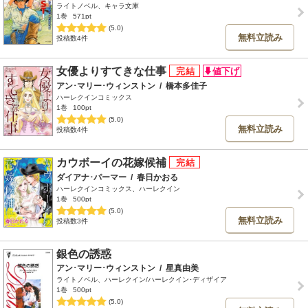
ライトノベル、キャラ文庫
1巻
571pt
(5.0)
無料立読み
投稿数4件
女優よりすてきな仕事
アン･マリー･ウィンストン
/
橋本多佳子
ハーレクインコミックス
1巻
100pt
(5.0)
無料立読み
投稿数4件
カウボーイの花嫁候補
ダイアナ･パーマー
/
春日かおる
ハーレクインコミックス、ハーレクイン
1巻
500pt
(5.0)
無料立読み
投稿数3件
銀色の誘惑
アン･マリー･ウィンストン
/
星真由美
ライトノベル、ハーレクイン/ハーレクイン･ディザイア
1巻
500pt
(5.0)