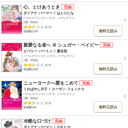
心、とけあうとき
ダイアナ･パーマー
/
はとりにな
ハーレクインコミックス、ハーレクイン
1巻
500pt
(2.5)
無料立読み
投稿数15件
親愛なる者へ Ⅲ シュガー・ベイビー
ビバリー･バートン
/
夏生恒
ハーレクインコミックス、ハーレクイン
1巻
500pt
(2.5)
無料立読み
投稿数10件
ニューヨークへ愛をこめて
くればやし月子
/
スーザン･フォックス
ハーレクインコミックス、ハーレクイン
1巻
500pt
(2.5)
無料立読み
投稿数2件
冷酷な口づけ
ダイアナ･パーマー
/
小久ヒロ