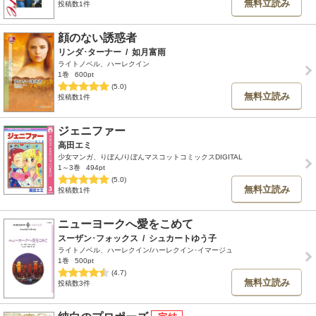
無料立読み
投稿数1件
顔のない誘惑者
リンダ･ターナー
/
如月富雨
ライトノベル、ハーレクイン
1巻
600pt
(5.0)
無料立読み
投稿数1件
ジェニファー
高田エミ
少女マンガ、りぼん/りぼんマスコットコミックスDIGITAL
1～3巻
494pt
(5.0)
無料立読み
投稿数1件
ニューヨークへ愛をこめて
スーザン･フォックス
/
シュカートゆう子
ライトノベル、ハーレクイン/ハーレクイン･イマージュ
1巻
500pt
(4.7)
無料立読み
投稿数3件