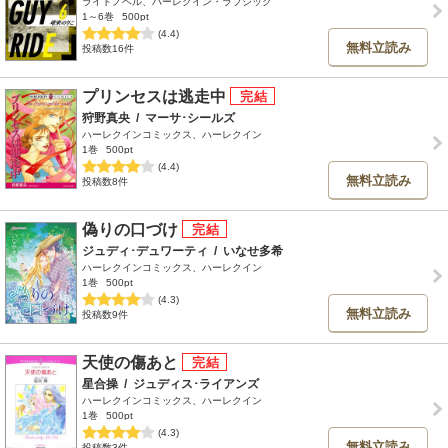
ライトノベル、ハーレクイン・ラブシック
1～6巻
500pt
(4.4)
無料立読み
投稿数16件
プリンセスは逃走中
狩野真央
/
マーサ･シールズ
ハーレクインコミックス、ハーレクイン
1巻
500pt
(4.4)
無料立読み
投稿数8件
偽りの口づけ
ジュディ･デュワーティ
/
いなせ多希
ハーレクインコミックス、ハーレクイン
1巻
500pt
(4.3)
無料立読み
投稿数9件
天使の傷あと
星合操
/
ジュディス･ライアンズ
ハーレクインコミックス、ハーレクイン
1巻
500pt
(4.3)
無料立読み
投稿数3件