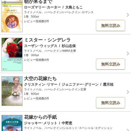
朝が来るまで
ローズマリー･カーター
/
大島ともこ
ライトノベル、ハーレクイン/ハーレクイン･ロマンス
1巻
500pt
レビュー投稿数0件
無料立読み
ミスター・シンデレラ
スーザン･ウィッグス
/
杉山志保
ライトノベル、ハーレクイン/MIRA文庫
1巻
300pt
レビュー投稿数0件
無料立読み
大空の花嫁たち
クリスティン･リマー
/
ジェニファー･グリーン
/
霜月桂
ライトノベル、ハーレクイン/ハーレクイン文庫
1巻
600pt
レビュー投稿数0件
無料立読み
花嫁からの手紙
ジャッキー･メリット
/
中野恵
ライトノベル、ハーレクイン/シルエット･スペシャル･エディション