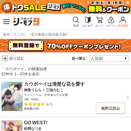
検索
はじめて
カート
ログイン
会員登録
漫画（マンガ）・電子書籍が国内最大級!!
絞り込む
並べ替え:
「カウボーイ」の検索結果
67件中 1～67件を表示
カウボーイは清楚な花を愛す
神香うらら
/
三池ろむこ
ライトノベル、幻冬舎ルチル文庫
1巻
600pt
(4.7)
無料立読み
投稿数15件
GO WEST!
松岡なつき