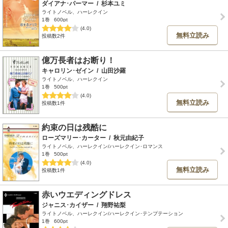
ダイアナ･パーマー
/
杉本ユミ
ライトノベル、ハーレクイン
1巻
600pt
(4.0)
無料立読み
投稿数2件
億万長者はお断り！
キャロリン･ゼイン
/
山田沙羅
ライトノベル、ハーレクイン
1巻
500pt
(4.0)
無料立読み
投稿数1件
約束の日は残酷に
ローズマリー･カーター
/
秋元由紀子
ライトノベル、ハーレクイン/ハーレクイン･ロマンス
1巻
500pt
(4.0)
無料立読み
投稿数1件
赤いウエディングドレス
ジャニス･カイザー
/
翔野祐梨
ライトノベル、ハーレクイン/ハーレクイン･テンプテーション
1巻
600pt