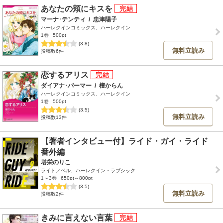
あなたの頬にキスを
マーナ･テンティ
/
忠津陽子
ハーレクインコミックス、ハーレクイン
1巻
500pt
(3.8)
無料立読み
投稿数6件
恋するアリス
ダイアナ･パーマー
/
檀からん
ハーレクインコミックス、ハーレクイン
1巻
500pt
(3.5)
無料立読み
投稿数13件
【著者インタビュー付】ライド・ガイ・ライド
番外編
塔栄のりこ
ライトノベル、ハーレクイン・ラブシック
1～3巻
650pt～800pt
(3.5)
無料立読み
投稿数2件
きみに言えない言葉