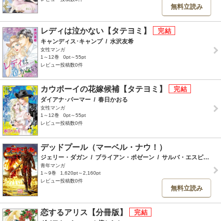
無料立読み
レディは泣かない【タテヨミ】
キャンディス･キャンプ
/
水沢友希
女性マンガ
1～12巻
0pt～55pt
レビュー投稿数0件
カウボーイの花嫁候補【タテヨミ】
ダイアナ･パーマー
/
春日かおる
女性マンガ
1～12巻
0pt～55pt
レビュー投稿数0件
デッドプール（マーベル・ナウ！）
ジェリー・ダガン
/
ブライアン・ポゼーン
/
サルバ・エスピン
/
青年マンガ
1～9巻
1,620pt～2,160pt
レビュー投稿数0件
無料立読み
恋するアリス【分冊版】