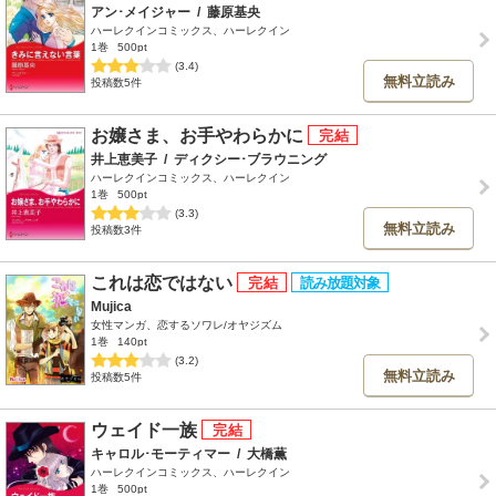
アン･メイジャー
/
藤原基央
ハーレクインコミックス、ハーレクイン
1巻
500pt
(3.4)
無料立読み
投稿数5件
お嬢さま、お手やわらかに
井上恵美子
/
ディクシー･ブラウニング
ハーレクインコミックス、ハーレクイン
1巻
500pt
(3.3)
無料立読み
投稿数3件
これは恋ではない
Mujica
女性マンガ、恋するソワレ/オヤジズム
1巻
140pt
(3.2)
無料立読み
投稿数5件
ウェイド一族
キャロル･モーティマー
/
大橋薫
ハーレクインコミックス、ハーレクイン
1巻
500pt