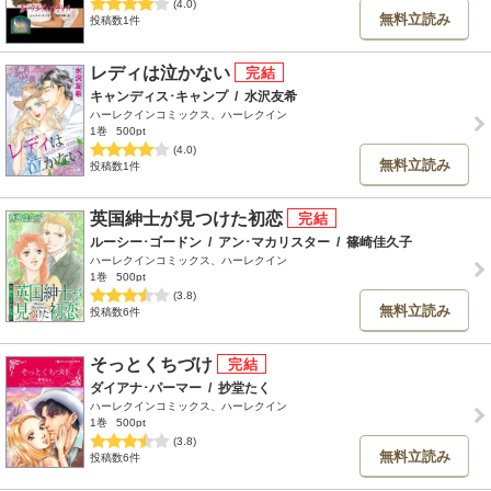
(4.0)
無料立読み
投稿数1件
レディは泣かない
キャンディス･キャンプ
/
水沢友希
ハーレクインコミックス、ハーレクイン
1巻
500pt
(4.0)
無料立読み
投稿数1件
英国紳士が見つけた初恋
ルーシー･ゴードン
/
アン･マカリスター
/
篠崎佳久子
ハーレクインコミックス、ハーレクイン
1巻
500pt
(3.8)
無料立読み
投稿数6件
そっとくちづけ
ダイアナ･パーマー
/
抄堂たく
ハーレクインコミックス、ハーレクイン
1巻
500pt
(3.8)
無料立読み
投稿数6件