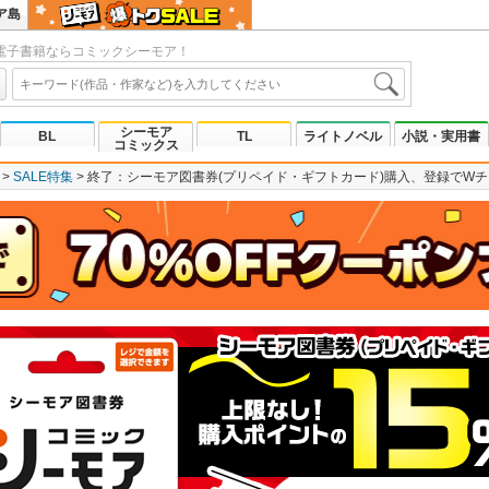
ア島
電子書籍ならコミックシーモア！
シーモア
BL
TL
ライトノベル
小説・実用書
コミックス
SALE特集
終了：シーモア図書券(プリペイド・ギフトカード)購入、登録でW