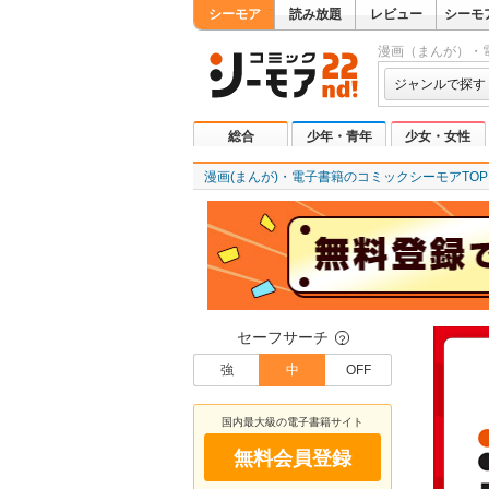
シーモア
読み放題
レビュー
シーモ
漫画（まんが）・
ジャンルで探す
総合
少年・青年
少女・女性
漫画(まんが)・電子書籍のコミックシーモアTOP
セーフサーチ
？
強
中
OFF
国内最大級の電子書籍サイト
無料会員登録