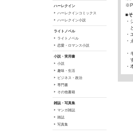
※
ハーレクイン
ハーレクインコミックス
そ
ハーレクイン小説
・
ライトノベル
・
ライトノベル
・
恋愛・ロマンス小説
・
小説・実用書
小説
・
趣味・生活
ビジネス・政治
専門書
その他書籍
雑誌・写真集
マンガ雑誌
雑誌
写真集