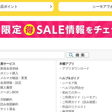
来店ポイント
シーモアで
会員サービス
本棚アプリ
新規会員登録
アプリダウンロード
ポイント購入
メルマガ確認・変更
ヘルプ&ガイド
会員情報・設定
シーモア島
購入履歴
ヘルプ/お問合せ
クーポンBOX
初めての方へ
ご利用ガイド（シーモア）
月額解約
ご利用ガイド（読み放題）
読み放題解約
作品のリクエスト
サイト退会
推奨環境