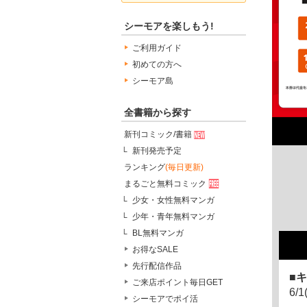
シーモアを楽しもう!
ご利用ガイド
初めての方へ
シーモア島
全書籍から探す
新刊コミック/書籍
新刊発売予定
ランキング
(毎日更新)
まるごと無料コミック
少女・女性無料マンガ
少年・青年無料マンガ
BL無料マンガ
お得なSALE
先行配信作品
キ
ご来店ポイント毎日GET
6/1
シーモアでポイ活