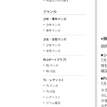
作品タグから探す
ジャンル
少年・青年マンガ
少年マンガ
青年マンガ
●
少女・女性マンガ
少女マンガ
期
女性マンガ
シ
BL(ボーイズラブ)
7月
有効
BLマンガ
確
BL小説
P
TL・レディコミ
7月
TLマンガ
※
TL小説
※
レディコミ
※
グリム童話
※P