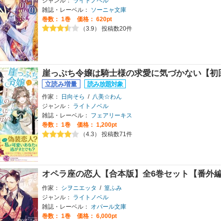
ジャンル：
ライトノベル
雑誌・レーベル：
ソーニャ文庫
巻数：
1巻
価格： 620pt
（3.9） 投稿数20件
崖っぷち令嬢は騎士様の求愛に気づかない【初
作家：
日向そら
/
八美☆わん
ジャンル：
ライトノベル
雑誌・レーベル：
フェアリーキス
巻数：
1巻
価格： 1,200pt
（4.3） 投稿数71件
オペラ座の恋人【合本版】全6巻セット【番外
作家：
シヲニエッタ
/
篁ふみ
ジャンル：
ライトノベル
雑誌・レーベル：
オパール文庫
巻数：
1巻
価格： 6,000pt