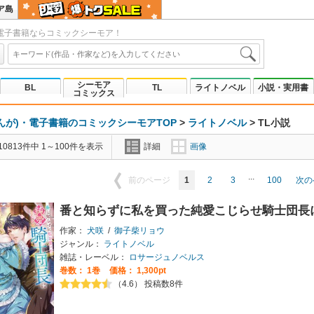
ア島
電子書籍ならコミックシーモア！
シーモア
BL
TL
ライトノベル
小説・実用書
コミックス
んが)・電子書籍のコミックシーモアTOP
>
ライトノベル
> TL小説
0813件中 1～100件を表示
詳細
画像
...
1
2
3
100
前のページ
次の
番と知らずに私を買った純愛こじらせ騎士団長
作家：
犬咲
/
御子柴リョウ
ジャンル：
ライトノベル
雑誌・レーベル：
ロサージュノベルス
巻数：
1巻
価格： 1,300pt
（4.6） 投稿数8件