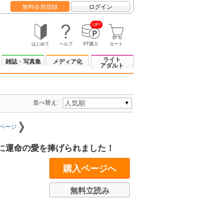
無料会員登録
ログイン
UP!
はじめて
ヘルプ
PT購入
カート
ライト
雑誌・写真集
メディア化
アダルト
並べ替え:
ページ
に運命の愛を捧げられました！
購入ページへ
無料立読み