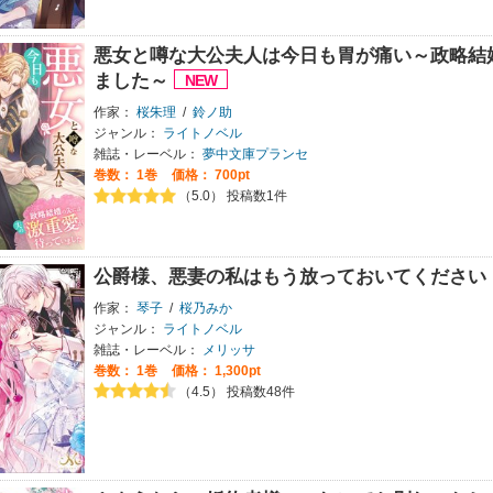
悪女と噂な大公夫人は今日も胃が痛い～政略結
ました～
作家：
桜朱理
/
鈴ノ助
ジャンル：
ライトノベル
雑誌・レーベル：
夢中文庫プランセ
巻数：
1巻
価格： 700pt
（5.0） 投稿数1件
公爵様、悪妻の私はもう放っておいてください
作家：
琴子
/
桜乃みか
ジャンル：
ライトノベル
雑誌・レーベル：
メリッサ
巻数：
1巻
価格： 1,300pt
（4.5） 投稿数48件