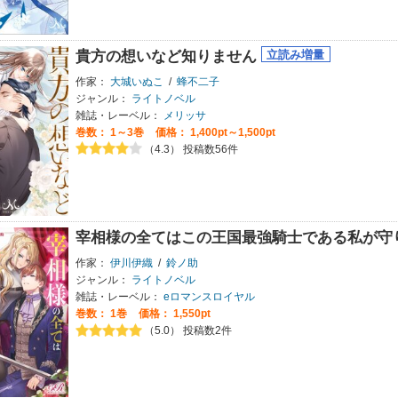
貴方の想いなど知りません
作家：
大城いぬこ
/
蜂不二子
ジャンル：
ライトノベル
雑誌・レーベル：
メリッサ
巻数：
1～3巻
価格： 1,400pt～1,500pt
（4.3） 投稿数56件
宰相様の全てはこの王国最強騎士である私が守
作家：
伊川伊織
/
鈴ノ助
ジャンル：
ライトノベル
雑誌・レーベル：
eロマンスロイヤル
巻数：
1巻
価格： 1,550pt
（5.0） 投稿数2件