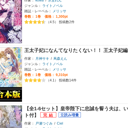
作家：
kowa
/
氷堂れん
ジャンル：
ライトノベル
雑誌・レーベル：
メリッサ
巻数：
1巻
価格： 1,300pt
（4.5） 投稿数2件
王太子妃になんてなりたくない！！ 王太子妃編
作家：
月神サキ
/
蔦森えん
ジャンル：
ライトノベル
雑誌・レーベル：
メリッサ
巻数：
1巻
価格： 9,310pt
（4.1） 投稿数14件
【全1-6セット】皇帝陛下に忠誠を誓う夫は、
ト付】
作家：
戸瀬つぐみ
/
Ciel