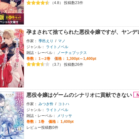
（4.8） 投稿数23件
孕まされて捨てられた悪役令嬢ですが、ヤンデ
作家：
季邑えり
/
マノ
ジャンル：
ライトノベル
雑誌・レーベル：
ノーチェブックス
巻数：
1～2巻
価格： 1,300pt～1,400pt
（3.7） 投稿数26件
悪役令嬢はゲームのシナリオに貢献できない
作家：
みつき怜
/
コトハ
ジャンル：
ライトノベル
雑誌・レーベル：
メリッサ
巻数：
1巻
価格： 1,400pt
レビュー投稿数0件