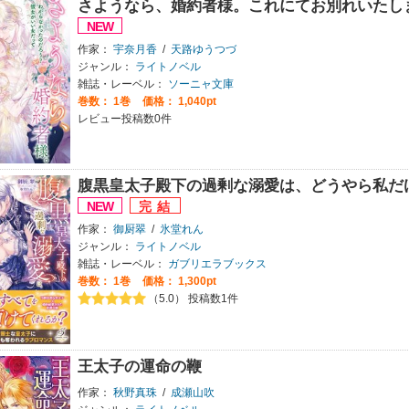
さようなら、婚約者様。これにてお別れいたし
作家：
宇奈月香
/
天路ゆうつづ
ジャンル：
ライトノベル
雑誌・レーベル：
ソーニャ文庫
巻数：
1巻
価格： 1,040pt
レビュー投稿数0件
腹黒皇太子殿下の過剰な溺愛は、どうやら私だ
作家：
御厨翠
/
氷堂れん
ジャンル：
ライトノベル
雑誌・レーベル：
ガブリエラブックス
巻数：
1巻
価格： 1,300pt
（5.0） 投稿数1件
王太子の運命の鞭
作家：
秋野真珠
/
成瀬山吹