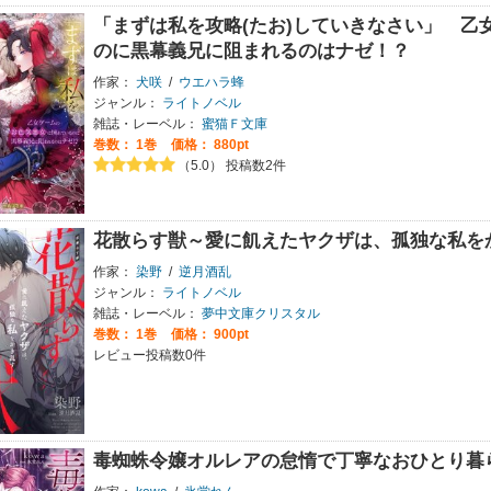
「まずは私を攻略(たお)していきなさい」 乙
のに黒幕義兄に阻まれるのはナゼ！？
作家：
犬咲
/
ウエハラ蜂
ジャンル：
ライトノベル
雑誌・レーベル：
蜜猫Ｆ文庫
巻数：
1巻
価格： 880pt
（5.0） 投稿数2件
花散らす獣～愛に飢えたヤクザは、孤独な私を
作家：
染野
/
逆月酒乱
ジャンル：
ライトノベル
雑誌・レーベル：
夢中文庫クリスタル
巻数：
1巻
価格： 900pt
レビュー投稿数0件
毒蜘蛛令嬢オルレアの怠惰で丁寧なおひとり暮