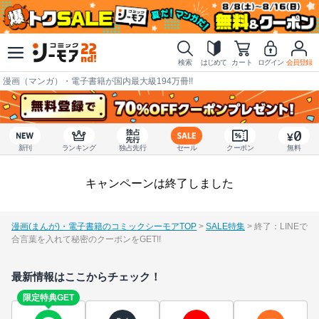
検索
はじめて
カート
ログイン
会員登録
漫画（マンガ）・電子書籍が国内最大級194万冊!!
新刊
ランキング
独占先行
セール
クーポン
無料
キャンペーンは終了しました
漫画(まんが)・電子書籍のコミックシーモアTOP
SALE特集
終了：LINEで
合言葉を入れて秘密のクーポンをGET!!
最新情報はここからチェック！
限定特典GET