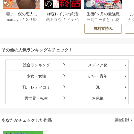
妻よ、僕の恋人に
梅森レイジの終活
生後0ヶ月の最強魔
mamaya
/
STUDI
蔵石ユウ
/
イナベ
三河ごーすと
/
花
ナ
なってくれません
王 食べるだけ強
O ZOON
カズ
/
STUDIO ZO
房雪
/
マップ
核
か？
くなるチート能力
無料立読み
ON
持ち転生者だけど
赤ちゃんなので英
雄たちの母乳で成
その他の人気ランキングをチェック！
長して無双します
総合ランキング
メディア化
少女・女性
少年・青年
TL・レディコミ
BL
異世界・転生
お色気
履歴削除
あなたがチェックした作品