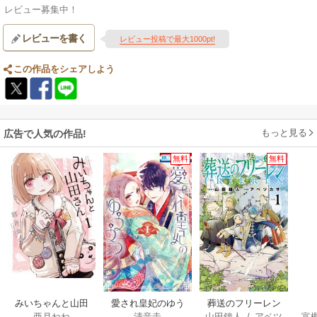
レビュー募集中！
レビューを書く
レビュー投稿で最大1000pt!
この作品をシェアしよう
もっと見る
広告で人気の作品!
無料
無料
みいちゃんと山田
愛され皇妃のゆう
葬送のフリーレン
亜月ねね
清音圭
山田鐘人
/
アベツ
富