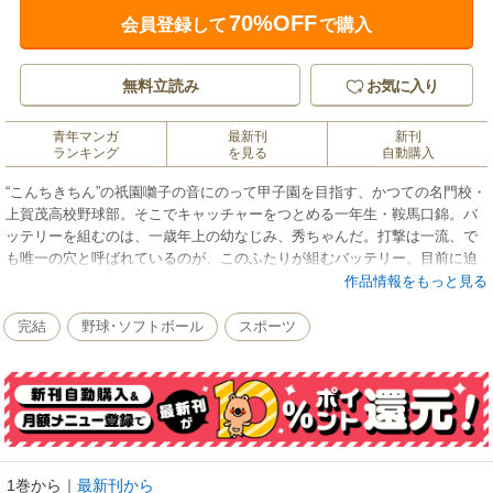
70%OFF
会員登録して
で購入
無料立読み
お気に入り
青年マンガ
最新刊
新刊
ランキング
を見る
自動購入
“こんちきちん”の祇園囃子の音にのって甲子園を目指す、かつての名門校・
上賀茂高校野球部。そこでキャッチャーをつとめる一年生・鞍馬口錦。バ
ッテリーを組むのは、一歳年上の幼なじみ、秀ちゃんだ。打撃は一流、で
も唯一の穴と呼ばれているのが、このふたりが組むバッテリー。目前に迫
った京都地区予選に向け、あれやこれやと策を練る錦だが……。京都の熱
作品情報をもっと見る
い熱い夏は、祇園祭とこの甲子園予選で始まるのです!!
完結
野球･ソフトボール
スポーツ
1巻から
｜
最新刊から