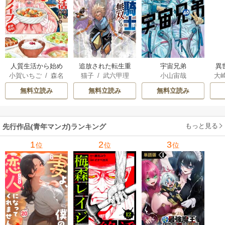
人質生活から始め
追放された転生重
宇宙兄弟
異
小賀いちご
/
森名
猫子
/
武六甲理
小山宙哉
大
るスローライフ
騎士はゲーム知識
は
尚
衣
/
じゃいあん
Ａ
で無双する
出
無料立読み
無料立読み
無料立読み
で
サ
もっと見る
先行作品(青年マンガ)ランキング
1
2
3
位
位
位