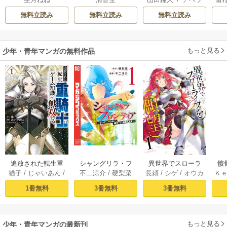
さん
うつ
カサ
無料立読み
無料立読み
無料立読み
もっと見る
少年・青年マンガの無料作品
追放された転生重
シャングリラ・フ
異世界でスローラ
骸
猫子
/
じゃいあん
/
不二涼介
/
硬梨菜
長頼
/
シゲ
/
オウカ
Ｋ
騎士はゲーム知識
ロンティア（１）
イフを（願望） 1
異
武六甲理衣
で無双する（１）
～クソゲーハン
1冊無料
3冊無料
3冊無料
ター、神ゲーに挑
まんとす～
もっと見る
少年・青年マンガの最新刊