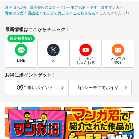
漫画(まんが)・電子書籍のコミックシーモアTOP
少年・青年マンガ
青年マンガ
講談社
ヤングマガジン
こんちきちん
こんちきちん（1）
最新情報はここからチェック！
限定特典GET
シーモア
メルマガ
LINE
X
ちゃんねる
登録
お得にポイントゲット！
ご来店ポイント
シーモアでポイ活