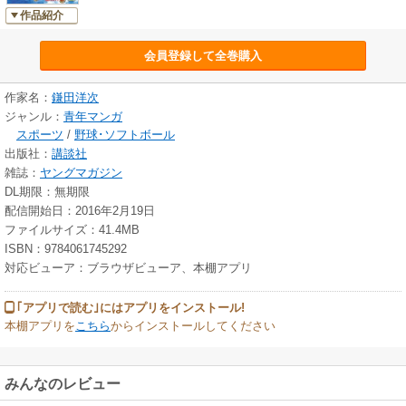
作品紹介
会員登録して全巻購入
作家名：
鎌田洋次
ジャンル：
青年マンガ
スポーツ
/
野球･ソフトボール
出版社：
講談社
雑誌：
ヤングマガジン
DL期限：無期限
配信開始日：2016年2月19日
ファイルサイズ：41.4MB
ISBN：9784061745292
対応ビューア：ブラウザビューア、本棚アプリ
｢アプリで読む｣にはアプリをインストール!
本棚アプリを
こちら
からインストールしてください
みんなのレビュー