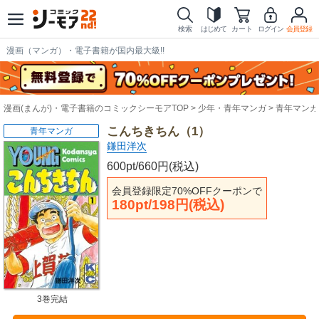
検索
はじめて
カート
ログイン
会員登録
漫画（マンガ）・電子書籍が国内最大級!!
漫画(まんが)・電子書籍のコミックシーモアTOP
少年・青年マンガ
青年マンガ
こんちきちん（1）
青年マンガ
鎌田洋次
600pt/660円(税込)
会員登録限定70%OFFクーポンで
180pt/198円(税込)
3巻完結