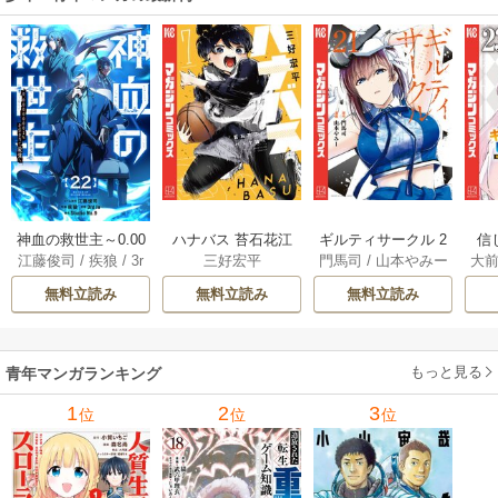
神血の救世主～0.00
ハナバス 苔石花江
ギルティサークル 2
信
江藤俊司
/
疾狼
/
3r
三好宏平
門馬司
/
山本やみー
大
000001％を引き当
のバスケ論 7巻
1巻
に
d Ie
/
Studio No.9
て最強へ～【電子
で
無料立読み
無料立読み
無料立読み
書籍特典付】 22巻
ギ
ャ
の
もっと見る
青年マンガランキング
れ
メ
1
2
3
位
位
位
ぁ