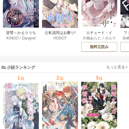
逆讐～かえりうち
エチュード・イ
フ
公私混同はお断り!
KINGO
/
Dangmil
片桐あらた
/
ボルテ
谷
HODOT
～【タテヨミ】 36
ン・ザ・ルーム[Blu
～
【タテヨミ】 67巻
ージ
巻
Mellow] 7巻
下
無料立読み
【
ア
もっと見る
BL小説ランキング
1
2
3
位
位
位