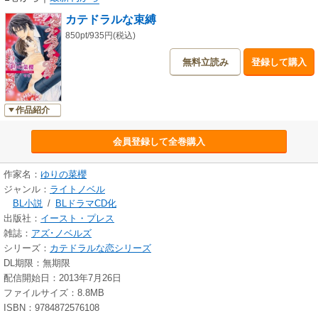
カテドラルな束縛
850pt/935円(税込)
無料立読み
登録して購入
作品紹介
会員登録して全巻購入
作家名：
ゆりの菜櫻
ジャンル：
ライトノベル
BL小説
/
BLドラマCD化
出版社：
イースト・プレス
雑誌：
アズ･ノベルズ
シリーズ：
カテドラルな恋シリーズ
DL期限：無期限
配信開始日：2013年7月26日
ファイルサイズ：8.8MB
ISBN：9784872576108