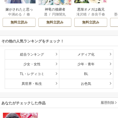
嫁がされたと思っ
神竜の後継者
悪辣オメガは義兄
中洲める
/
條
透
/
円陣闇丸
滝沢晴
/
奈良千春
墨
たら放置されたの
公爵の重すぎる執
馨
で、好きに暮らし
着愛に溺れる
無料立読み
無料立読み
無料立読み
ます。だから今さ
ら構わないでくだ
さい、辺境伯さま
その他の人気ランキングをチェック！
総合ランキング
メディア化
少女・女性
少年・青年
TL・レディコミ
BL
異世界・転生
お色気
履歴削除
あなたがチェックした作品