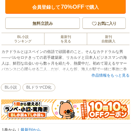
70%OFF
会員登録して
で購入
無料立読み
お気に入り
BL小説
最新刊
新刊
ランキング
を見る
自動購入
カテドラルとはスペインの俗語で頑固者のこと。そんなカテドラルな男
――バルセロナきっての若手建築家、リカルドと日本人ビジネスマンの海
人は、鮮烈な出会いから数ヶ月を経た今、熱愛中だ。初めて迎えるサマー
バカンスに心躍らせる二人…だが、そんな折、海人が駅で一緒に事故に巻
き込まれた一人の記憶喪失の青年と同居することになって、バカンス計画
作品情報をもっと見る
はメチャクチャに…。パッショネート・ロマンス♪
BL小説
BLドラマCD化
イラスト せら
1巻から
｜
最新刊から