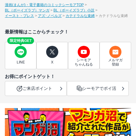
漫画(まんが)・電子書籍のコミックシーモアTOP
BL（ボーイズラブ）マンガ
BL（ボーイズラブ）小説
イースト・プレス
アズ･ノベルズ
カテドラルな束縛
カテドラルな束縛
最新情報はここからチェック！
限定特典GET
シーモア
メルマガ
LINE
X
ちゃんねる
登録
お得にポイントゲット！
ご来店ポイント
シーモアでポイ活