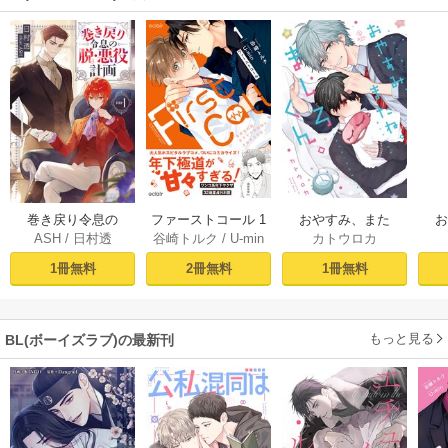
おやすみ、また
巻き戻り令息の
ファーストコール 1
カトウロカ
ASH
/
日村透
谷崎トルク
/
U-min
ね。ましろくん。
ね。
脱・悪役計画１
～童貞外科医、年
【電子限定漫画付
下ヤクザの嫁にさ
1冊無料
1冊無料
2冊無料
き】
れそうです！～
【単行本版(シーモ
ア限定描き下ろし
もっと見る
BL(ボーイズラブ)の最新刊
付き)】