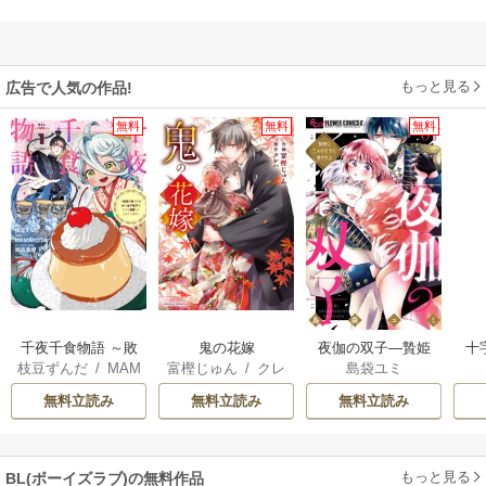
もっと見る
広告で人気の作品!
無料
無料
無料
千夜千食物語 ～敗
鬼の花嫁
夜伽の双子―贄姫
十
枝豆ずんだ
/
MAM
富樫じゅん
/
クレ
島袋ユミ
国の姫ですが氷の
は二人の王子に愛
AKOTO
/
鴉羽凛燈
ハ
皇子殿下がどうも
される―
無料立読み
無料立読み
無料立読み
溺愛してくれてい
ます～
もっと見る
BL(ボーイズラブ)の無料作品