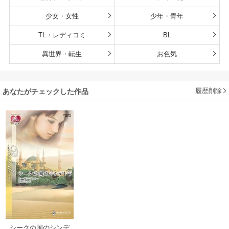
少女・女性
少年・青年
TL・レディコミ
BL
異世界・転生
お色気
履歴削除
あなたがチェックした作品
シークの国のシンデ