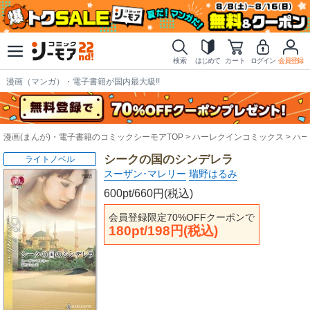
検索
はじめて
カート
ログイン
会員登録
漫画（マンガ）・電子書籍が国内最大級!!
漫画(まんが)・電子書籍のコミックシーモアTOP
ハーレクインコミックス
ハー
シークの国のシンデレラ
ライトノベル
スーザン･マレリー
瑞野はるみ
600pt/660円(税込)
会員登録限定70%OFFクーポンで
180pt/198円(税込)