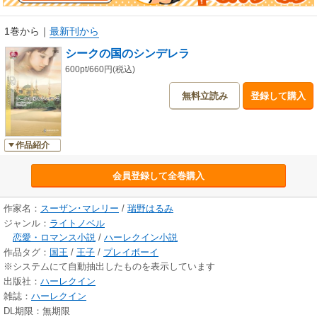
さい。★
1巻から
｜
最新刊から
シークの国のシンデレラ
600pt/660円(税込)
無料立読み
登録して購入
作品紹介
会員登録して全巻購入
作家名：
スーザン･マレリー
/
瑞野はるみ
ジャンル：
ライトノベル
恋愛・ロマンス小説
/
ハーレクイン小説
作品タグ：
国王
/
王子
/
プレイボーイ
※システムにて自動抽出したものを表示しています
出版社：
ハーレクイン
雑誌：
ハーレクイン
DL期限：無期限