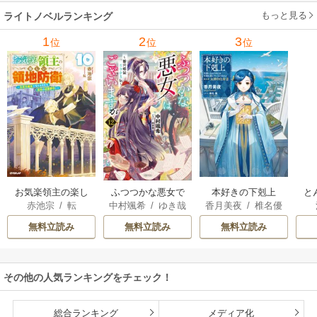
ーガン
/
星合操
/
ア
ウェイ
/
一重夕子
ーディ
/
海野みつる
ザ
ン･ウィール
/
津寺
/
サラ･ウッド
もっと見る
/
流
ライトノベルランキング
里可子
水凛子
1
2
3
位
位
位
お気楽領主の楽し
本好きの下剋上
と
ふつつかな悪女で
赤池宗
/
転
香月美夜
/
椎名優
中村颯希
/
ゆき哉
い領地防衛
はございますが
無料立読み
無料立読み
無料立読み
その他の人気ランキングをチェック！
総合ランキング
メディア化