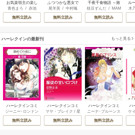
お気楽領主の楽し
ふつつかな悪女で
千夜千食物語 ～敗
ル
青色まろ
/
赤池
尾羊英
/
中村颯
枝豆ずんだ
/
MAM
木
い領地防衛
はございますが ～
国の姫ですが氷の
令
宗
/
転
希
/
ゆき哉
AKOTO
/
鴉羽凛燈
透
雛宮蝶鼠とりかえ
皇子殿下がどうも
自
無料立読み
無料立読み
無料立読み
伝～
溺愛してくれてい
ます～
もっと見る
ハーレクインの最新刊
ハーレクインコミ
ハーレクインコミ
ハーレクインコミ
ハ
ジーニー･ロンドン
マヤ・ブレイク
/
星
ニーナ･ブルーンス
ケ
ックス セット 202
ックス セット 202
ックス セット 202
ック
/
橘花夜
/
メアリ
野正美
/
ヘレン･ブ
/
おおつきちずる
/
/
J
6年 vol.1064 1巻
6年 vol.1002 1巻
6年 vol.1063 1巻
6年
無料立読み
無料立読み
無料立読み
ー･ライアンズ
/
花
ルックス
/
のわきね
レベッカ･ヨーク
/
ス
牟礼サキ
/
サラ･モ
い
/
マーガレット･
稜敦水
/
ケイト･ハ
ル