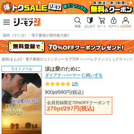
検索
はじめて
カート
ログイン
会員登録
漫画（マンガ）・電子書籍が国内最大級!!
漫画(まんが)・電子書籍のコミックシーモアTOP
ハーレクインコミックス
ハー
涙は愛のために
ライトノベル
ダイアナ･パーマー
仁嶋いずる
1件
900pt/990円(税込)
会員登録限定70%OFFクーポンで
270pt/297円(税込)