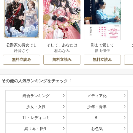
公爵家の長女でし
そして、あなたは
影まで愛して
鈴音さや
柏みなみ
影山優佳
た
私を捨てる
無料立読み
無料立読み
無料立読み
その他の人気ランキングをチェック！
総合ランキング
メディア化
少女・女性
少年・青年
TL・レディコミ
BL
異世界・転生
お色気