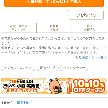
70%OFF
会員登録して
で購入
お気に入り
小説・実用書
最新刊
新刊
ランキング
を見る
自動購入
不本意ながら不美人で生まれてきたからこそ、モテるための努力をしてき
ました――。
素顔激ブスだった著者が、実際に数々のオトコを射止めてきた、“キレイご
と一切なし！” “すぐに実践可能！”なモテテクを具体的に伝授します。
作品情報をもっと見る
前作「モテれ。」発売以来、感謝メールが殺到!!
◆「モテれ。」をちょっと試したら、彼からデートに誘われました！感謝!!
サブカル・エンタメ
趣味・生活
サブカルチャー
◆メールをちょっと変えただけで告白されました。これは私の参考書で
す。
◆合コンでこんなにモテたの初めて！実践的なテクでホントに効果絶大で
す!!
大好評「モテれ。」待望の第２弾！【効果絶大・実用テク編】です。
（※本書は、紙書籍『モテまくれ。』の電子版で、電子書籍『モテれ』シ
1巻から
｜
最新刊から
リーズの内容に加筆・修正したものです）