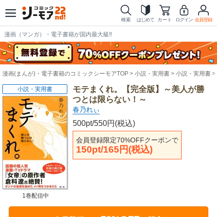
検索
はじめて
カート
ログイン
会員登録
漫画（マンガ）・電子書籍が国内最大級!!
漫画(まんが)・電子書籍のコミックシーモアTOP
小説・実用書
小説・実用書
モテまくれ。【完全版】～美人が勝
小説・実用書
つとは限らない！～
春乃れぃ
500pt/550円(税込)
会員登録限定70%OFFクーポンで
150pt/165円(税込)
1巻配信中