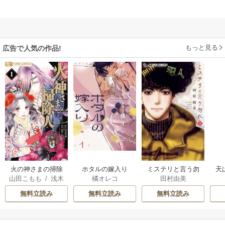
もっと見る
広告で人気の作品!
火の神さまの掃除
ホタルの嫁入り
ミステリと言う勿
天
山田こもも
/
浅木
橘オレコ
田村由美
人ですが、いつの
れ
伊都
/
SNC
間にか花嫁として
無料立読み
無料立読み
無料立読み
溺愛されています