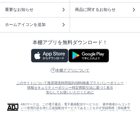
重要なお知らせ
商品に関するお知らせ
ホームアイコンを追加
本棚アプリを無料ダウンロード！
本棚アプリについて
このサイトについて
推奨環境
利用規約
ISBN検索
プライバシーポリシー
情報セキュリティーポリシー
特定商取引法に基づく表示
安心してお使いいただくために
ABJマークは、この電子書店・電子書籍配信サービスが、 著作権者からコンテ
ンツ使用許諾を得た正規版配信サービスであることを示す登録商標（登録番号
第6091713号）です。 詳しくは［ABJマーク］または［電子出版制作・流通協
議会］で検索してください。
(C)NTTソルマーレ