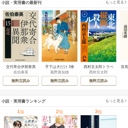
もっと見る
小説・実用書の最新刊
交代寄合伊那衆異
手下は犬だけ 3巻
西村京太郎トラベ
宣長
佐伯泰英
風野真知雄
西村京太郎
聞 15巻
ルミステリー・セ
レクション 2巻
無料立読み
無料立読み
無料立読み
もっと見る
小説・実用書ランキング
1
2
3
位
位
位