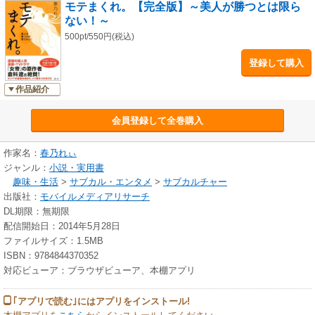
モテまくれ。【完全版】～美人が勝つとは限ら
ない！～
500pt/550円(税込)
登録して購入
作品紹介
会員登録して全巻購入
作家名：
春乃れぃ
ジャンル：
小説・実用書
趣味・生活
>
サブカル・エンタメ
>
サブカルチャー
出版社：
モバイルメディアリサーチ
DL期限：無期限
配信開始日：2014年5月28日
ファイルサイズ：1.5MB
ISBN：9784844370352
対応ビューア：ブラウザビューア、本棚アプリ
｢アプリで読む｣にはアプリをインストール!