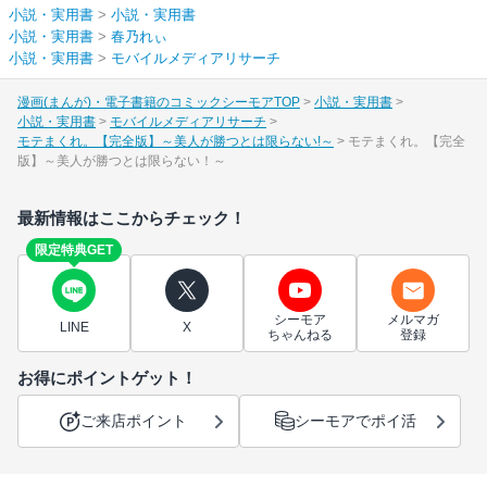
小説・実用書
>
小説・実用書
小説・実用書
>
春乃れぃ
小説・実用書
>
モバイルメディアリサーチ
漫画(まんが)・電子書籍のコミックシーモアTOP
小説・実用書
小説・実用書
モバイルメディアリサーチ
モテまくれ。【完全版】～美人が勝つとは限らない!～
モテまくれ。【完全
版】～美人が勝つとは限らない！～
最新情報はここからチェック！
限定特典GET
シーモア
メルマガ
LINE
X
ちゃんねる
登録
お得にポイントゲット！
ご来店ポイント
シーモアでポイ活