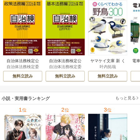
自治体法務検定公
自治体法務検定公
ヤマケイ文庫 新 く
電車
自治体法務検定委
自治体法務検定委
叶内拓哉
式テキスト 政策
式テキスト 基本
らべてわかる野鳥3
型
員会
員会
法務編 ２０２６
法務編 ２０２６
00 1巻
無料立読み
無料立読み
無料立読み
年度検定対応 1巻
年度検定対応 1巻
もっと見る
小説・実用書ランキング
1
2
3
位
位
位