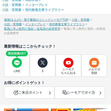
小説・実用書
>
インタープレイ
小説・実用書
>
現代教養文庫ライブラリー
漫画(まんが)・電子書籍のコミックシーモアTOP
小説・実用書
小説・実用書
インタープレイ
現代教養文庫ライブラリー
魯迅に学ぶ批判と抵抗～佐高信の反骨哲学
魯迅に学ぶ批判と抵抗～佐高信
の反骨哲学
最新情報はここからチェック！
限定特典GET
シーモア
メルマガ
LINE
X
ちゃんねる
登録
お得にポイントゲット！
ご来店ポイント
シーモアでポイ活