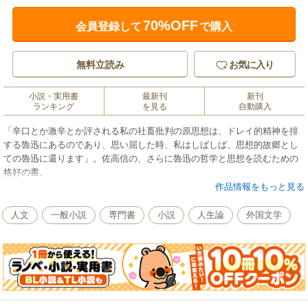
70%OFF
会員登録して
で購入
無料立読み
お気に入り
小説・実用書
最新刊
新刊
ランキング
を見る
自動購入
「辛口とか激辛とか評される私の社畜批判の原思想は、ドレイ的精神を排
する魯迅にあるのであり、思い屈した時、私はしばしば、思想的故郷とし
ての魯迅に還ります」。佐高信の、さらに魯迅の哲学と思想を読むための
格好の書。
作品情報をもっと見る
人文
一般小説
専門書
小説
人生論
外国文学