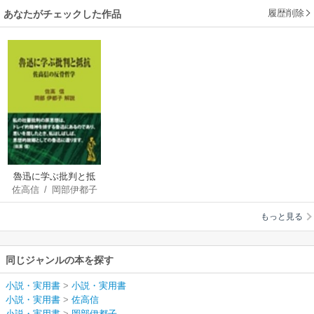
履歴削除
あなたがチェックした作品
魯迅に学ぶ批判と抵
佐高信
/
岡部伊都子
抗～佐高信の反骨哲
学
もっと見る
同じジャンルの本を探す
小説・実用書
>
小説・実用書
小説・実用書
>
佐高信
小説・実用書
>
岡部伊都子