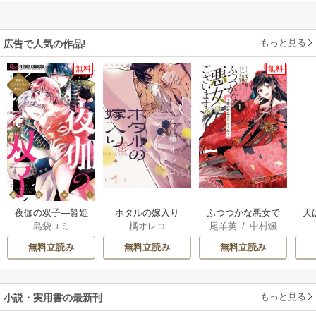
もっと見る
広告で人気の作品!
無料
無料
夜伽の双子―贄姫
ホタルの嫁入り
ふつつかな悪女で
天
島袋ユミ
橘オレコ
尾羊英
/
中村颯
は二人の王子に愛
はございますが ～
希
/
ゆき哉
される―
雛宮蝶鼠とりかえ
無料立読み
無料立読み
無料立読み
伝～
もっと見る
小説・実用書の最新刊