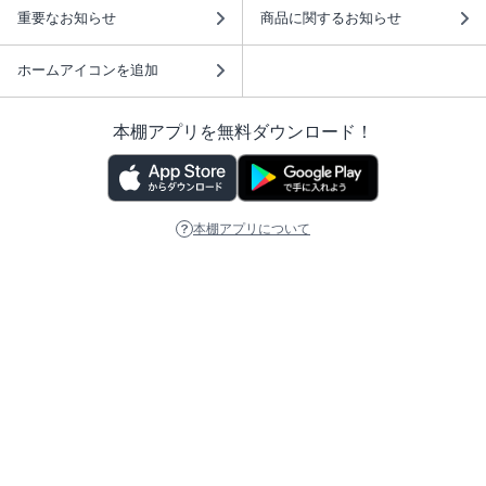
重要なお知らせ
商品に関するお知らせ
ホームアイコンを追加
本棚アプリを無料ダウンロード！
本棚アプリについて
このサイトについて
推奨環境
利用規約
ISBN検索
プライバシーポリシー
情報セキュリティーポリシー
特定商取引法に基づく表示
安心してお使いいただくために
ABJマークは、この電子書店・電子書籍配信サービスが、 著作権者からコンテ
ンツ使用許諾を得た正規版配信サービスであることを示す登録商標（登録番号
第6091713号）です。 詳しくは［ABJマーク］または［電子出版制作・流通協
議会］で検索してください。
(C)NTTソルマーレ