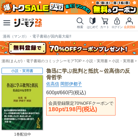
検索
はじめて
カート
ログイン
会員登録
漫画（マンガ）・電子書籍が国内最大級!!
漫画(まんが)・電子書籍のコミックシーモアTOP
小説・実用書
小説・実用書
魯迅に学ぶ批判と抵抗～佐高信の反
小説・実用書
骨哲学
佐高信
岡部伊都子
600pt/660円(税込)
会員登録限定70%OFFクーポンで
180pt/198円(税込)
1巻配信中