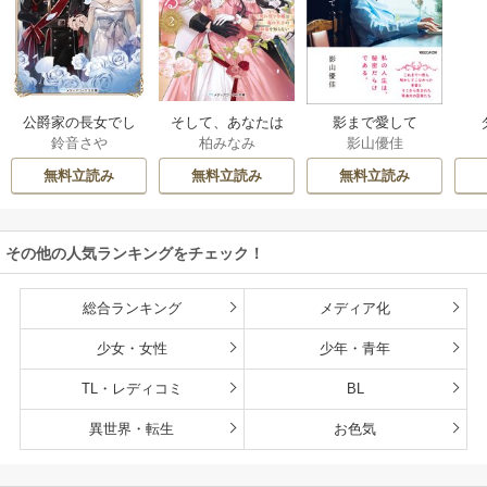
公爵家の長女でし
そして、あなたは
影まで愛して
鈴音さや
柏みなみ
影山優佳
た
私を捨てる
無料立読み
無料立読み
無料立読み
その他の人気ランキングをチェック！
総合ランキング
メディア化
少女・女性
少年・青年
TL・レディコミ
BL
異世界・転生
お色気