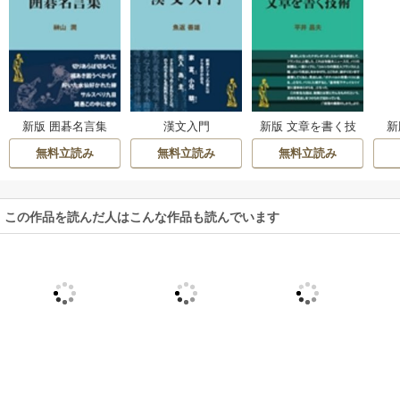
新
新版 囲碁名言集
漢文入門
新版 文章を書く技
術
無料立読み
無料立読み
無料立読み
この作品を読んだ人はこんな作品も読んでいます