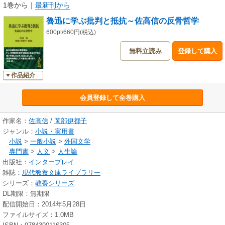
1巻から
｜
最新刊から
魯迅に学ぶ批判と抵抗～佐高信の反骨哲学
600pt/660円(税込)
無料立読み
登録して購入
作品紹介
会員登録して全巻購入
作家名：
佐高信
/
岡部伊都子
ジャンル：
小説・実用書
小説
>
一般小説
>
外国文学
専門書
>
人文
>
人生論
出版社：
インタープレイ
雑誌：
現代教養文庫ライブラリー
シリーズ：
教養シリーズ
DL期限：無期限
配信開始日：2014年5月28日
ファイルサイズ：1.0MB