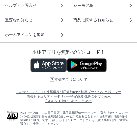
ヘルプ・お問合せ
シーモア島
重要なお知らせ
商品に関するお知らせ
ホームアイコンを追加
本棚アプリを無料ダウンロード！
本棚アプリについて
このサイトについて
推奨環境
利用規約
ISBN検索
プライバシーポリシー
情報セキュリティーポリシー
特定商取引法に基づく表示
安心してお使いいただくために
ABJマークは、この電子書店・電子書籍配信サービスが、 著作権者からコンテ
ンツ使用許諾を得た正規版配信サービスであることを示す登録商標（登録番号
第6091713号）です。 詳しくは［ABJマーク］または［電子出版制作・流通協
議会］で検索してください。
(C)NTTソルマーレ