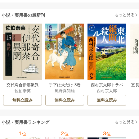
だった件
もっと見る
小説・実用書の最新刊
交代寄合伊那衆異
手下は犬だけ 3巻
西村京太郎トラベ
宣長
佐伯泰英
風野真知雄
西村京太郎
聞 15巻
ルミステリー・セ
レクション 2巻
無料立読み
無料立読み
無料立読み
もっと見る
小説・実用書ランキング
1
2
3
位
位
位