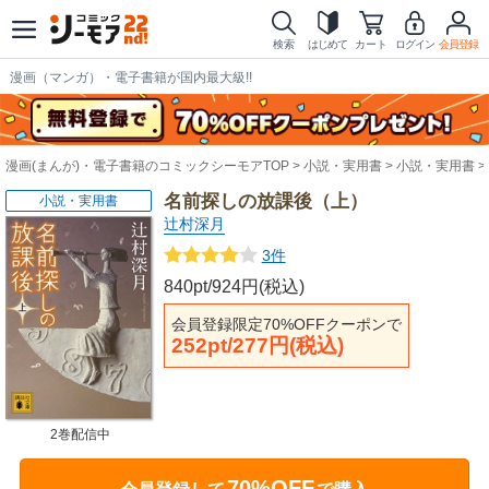
検索
はじめて
カート
ログイン
会員登録
漫画（マンガ）・電子書籍が国内最大級!!
漫画(まんが)・電子書籍のコミックシーモアTOP
小説・実用書
小説・実用書
名前探しの放課後（上）
小説・実用書
辻村深月
3件
840pt/924円(税込)
会員登録限定70%OFFクーポンで
252pt/277円(税込)
2巻配信中
70%OFF