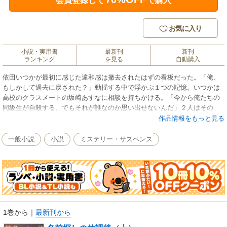
会員登録して
で購入
お気に入り
小説・実用書
最新刊
新刊
ランキング
を見る
自動購入
依田いつかが最初に感じた違和感は撤去されたはずの看板だった。「俺、
もしかして過去に戻された？」動揺する中で浮かぶ１つの記憶。いつかは
高校のクラスメートの坂崎あすなに相談を持ちかける。「今から俺たちの
同級生が自殺する。でもそれが誰なのか思い出せないんだ」２人はその
「誰か」を探し始める。 （講談社文庫）
作品情報をもっと見る
一般小説
小説
ミステリー・サスペンス
1巻から
｜
最新刊から