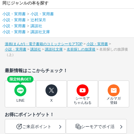
同じジャンルの本を探す
小説・実用書
>
小説・実用書
小説・実用書
>
辻村深月
小説・実用書
>
講談社
小説・実用書
>
講談社文庫
漫画(まんが)・電子書籍のコミックシーモアTOP
小説・実用書
小説・実用書
講談社
講談社文庫
名前探しの放課後
名前探しの放課後
（上）
最新情報はここからチェック！
限定特典GET
シーモア
メルマガ
LINE
X
ちゃんねる
登録
お得にポイントゲット！
ご来店ポイント
シーモアでポイ活