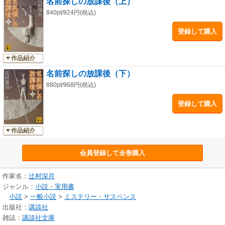
名前探しの放課後（上）
840pt/924円(税込)
登録して購入
作品紹介
名前探しの放課後（下）
880pt/968円(税込)
登録して購入
作品紹介
会員登録して全巻購入
作家名：
辻村深月
ジャンル：
小説・実用書
小説
>
一般小説
>
ミステリー・サスペンス
出版社：
講談社
雑誌：
講談社文庫