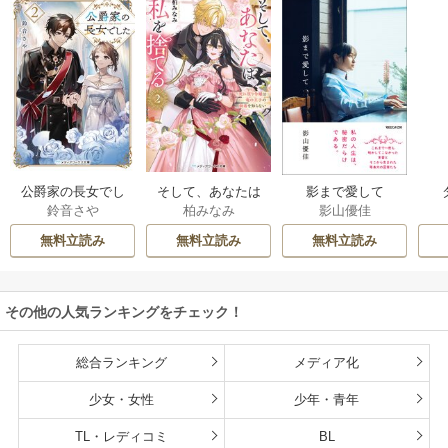
公爵家の長女でし
そして、あなたは
影まで愛して
鈴音さや
柏みなみ
影山優佳
た
私を捨てる
無料立読み
無料立読み
無料立読み
その他の人気ランキングをチェック！
総合ランキング
メディア化
少女・女性
少年・青年
TL・レディコミ
BL