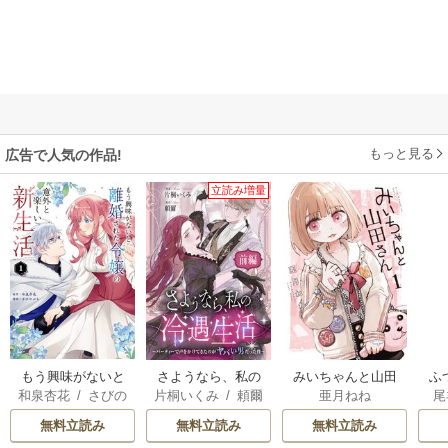
もっと見る
広告で人気の作品!
立読み増量
もう興味がないと
さようなら、私の
みいちゃんと山田
ふ
和泉杏花
/
さびの
片桐いくみ
/
頼爾
亜月ねね
尾
離婚された令嬢の
冷遇生活 ～パーテ
さん
は
ぶち
意外と楽しい新生
ィーで声をかけて
雛
無料立読み
無料立読み
無料立読み
活
きたのがヤバい男