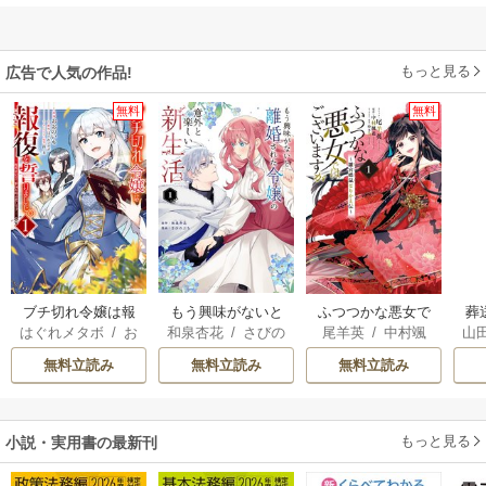
もっと見る
広告で人気の作品!
無料
無料
ブチ切れ令嬢は報
もう興味がないと
ふつつかな悪女で
葬
はぐれメタボ
/
お
和泉杏花
/
さびの
尾羊英
/
中村颯
山
復を誓いました。
離婚された令嬢の
はございますが ～
おのいも
/
昌未
ぶち
希
/
ゆき哉
意外と楽しい新生
雛宮蝶鼠とりかえ
無料立読み
無料立読み
無料立読み
活
伝～
もっと見る
小説・実用書の最新刊