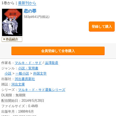
1巻から
｜
最新刊から
恋の罪
583pt/641円(税込)
登録して購入
作品紹介
会員登録して全巻購入
作家名：
マルキ・ド・サド
/
澁澤龍彦
ジャンル：
小説・実用書
小説
>
一般小説
>
外国文学
出版社：
河出書房新社
雑誌：
河出文庫
シリーズ：
マルキ・ド・サド選集シリーズ
DL期限：無期限
配信開始日：2014年5月28日
ファイルサイズ：0.4MB
出版年月：1988年6月