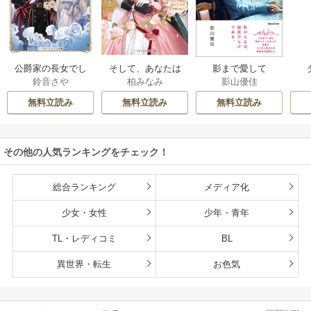
公爵家の長女でし
そして、あなたは
影まで愛して
鈴音さや
柏みなみ
影山優佳
た
私を捨てる
無料立読み
無料立読み
無料立読み
その他の人気ランキングをチェック！
総合ランキング
メディア化
少女・女性
少年・青年
TL・レディコミ
BL
異世界・転生
お色気