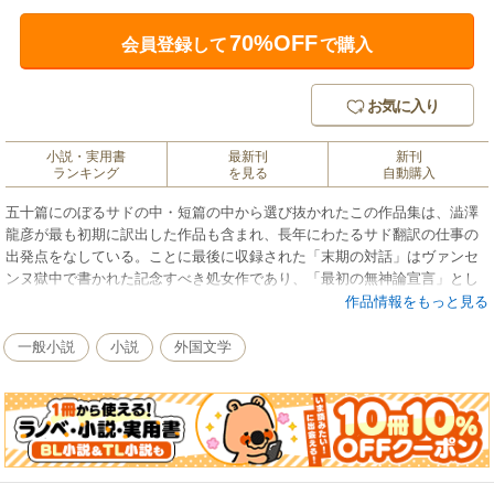
70%OFF
会員登録して
で購入
お気に入り
小説・実用書
最新刊
新刊
ランキング
を見る
自動購入
五十篇にのぼるサドの中・短篇の中から選び抜かれたこの作品集は、澁澤
龍彦が最も初期に訳出した作品も含まれ、長年にわたるサド翻訳の仕事の
出発点をなしている。ことに最後に収録された「末期の対話」はヴァンセ
ンヌ獄中で書かれた記念すべき処女作であり、「最初の無神論宣言」とし
て知られる。短編作家としてのサドの力量を証明する名品集。
作品情報をもっと見る
一般小説
小説
外国文学