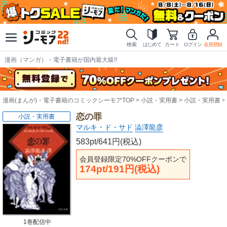
検索
はじめて
カート
ログイン
会員登録
漫画（マンガ）・電子書籍が国内最大級!!
漫画(まんが)・電子書籍のコミックシーモアTOP
小説・実用書
小説・実用書
恋の罪
小説・実用書
マルキ・ド・サド
澁澤龍彦
583pt/641円(税込)
会員登録限定70%OFFクーポンで
174pt/191円(税込)
1巻配信中