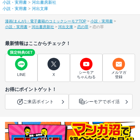
小説・実用書
>
河出書房新社
小説・実用書
>
河出文庫
漫画(まんが)・電子書籍のコミックシーモアTOP
小説・実用書
小説・実用書
河出書房新社
河出文庫
恋の罪
恋の罪
最新情報はここからチェック！
限定特典GET
シーモア
メルマガ
LINE
X
ちゃんねる
登録
お得にポイントゲット！
ご来店ポイント
シーモアでポイ活