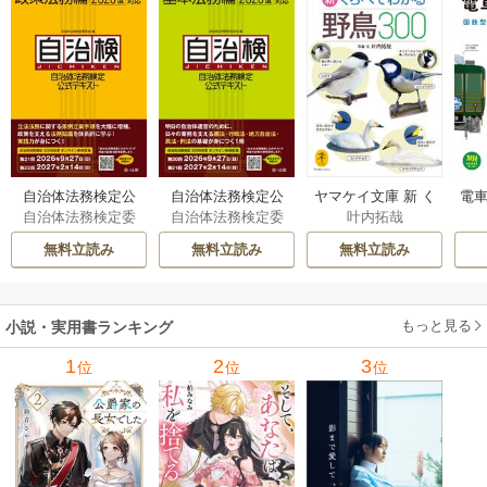
自治体法務検定公
自治体法務検定公
ヤマケイ文庫 新 く
電車
自治体法務検定委
自治体法務検定委
叶内拓哉
式テキスト 政策
式テキスト 基本
らべてわかる野鳥3
型
員会
員会
法務編 ２０２６
法務編 ２０２６
00 1巻
無料立読み
無料立読み
無料立読み
年度検定対応 1巻
年度検定対応 1巻
もっと見る
小説・実用書ランキング
1
2
3
位
位
位