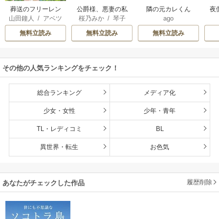
葬送のフリーレン
公爵様、悪妻の私
隣の元カレくん
夜
山田鐘人
/
アベツ
桜乃みか
/
琴子
ago
はもう放っておい
は
カサ
てください
無料立読み
無料立読み
無料立読み
その他の人気ランキングをチェック！
総合ランキング
メディア化
少女・女性
少年・青年
TL・レディコミ
BL
異世界・転生
お色気
履歴削除
あなたがチェックした作品