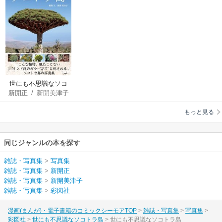
世にも不思議なソコ
新開正
/
新開美津子
トラ島
もっと見る
同じジャンルの本を探す
雑誌・写真集
>
写真集
雑誌・写真集
>
新開正
雑誌・写真集
>
新開美津子
雑誌・写真集
>
彩図社
漫画(まんが)・電子書籍のコミックシーモアTOP
雑誌・写真集
写真集
彩図社
世にも不思議なソコトラ島
世にも不思議なソコトラ島