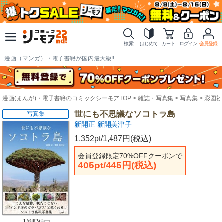
検索
はじめて
カート
ログイン
会員登録
漫画（マンガ）・電子書籍が国内最大級!!
漫画(まんが)・電子書籍のコミックシーモアTOP
雑誌・写真集
写真集
彩図社
世にも不思議なソコトラ島
写真集
新開正
新開美津子
1,352pt/1,487円(税込)
会員登録限定70%OFFクーポンで
405pt/445円(税込)
1巻配信中