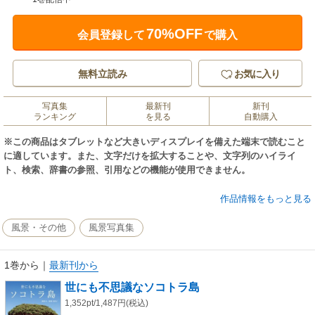
70%OFF
会員登録して
で購入
無料立読み
お気に入り
写真集
最新刊
新刊
ランキング
を見る
自動購入
※この商品はタブレットなど大きいディスプレイを備えた端末で読むこと
に適しています。また、文字だけを拡大することや、文字列のハイライ
ト、検索、辞書の参照、引用などの機能が使用できません。
アラビア半島の南端に位置するイエメン。その南東の海上に世界遺産、ソ
作品情報をもっと見る
コトラ島はある。
５０００万年以上前にゴンドワナ大陸から分離したとされるこの島では、
風景・その他
風景写真集
過酷な環境の中、動植物が独自の進化を遂げ、特異な生態系と奇観を作り
あげてきた。
1巻から
｜
最新刊から
巨大な笠を広げた竜血樹、異形の幹を持つボトルツリーなど、絶滅危惧種
や固有種の貴重な写真を多数掲載。ソコトラ島の奇想天外な植物、生物、
世にも不思議なソコトラ島
風景に迫る写真集です。
1,352pt/1,487円(税込)