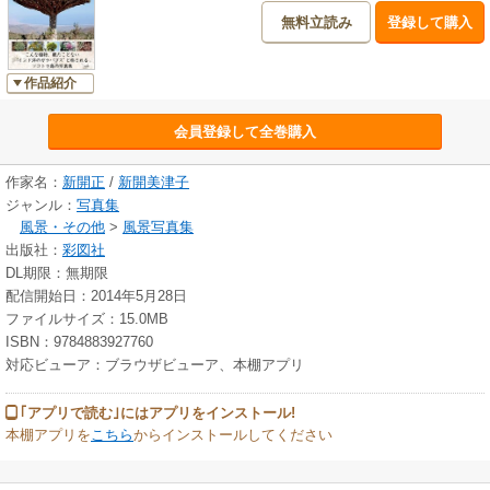
無料立読み
登録して購入
作品紹介
会員登録して全巻購入
作家名：
新開正
/
新開美津子
ジャンル：
写真集
風景・その他
>
風景写真集
出版社：
彩図社
DL期限：無期限
配信開始日：2014年5月28日
ファイルサイズ：15.0MB
ISBN：9784883927760
対応ビューア：ブラウザビューア、本棚アプリ
｢アプリで読む｣にはアプリをインストール!
本棚アプリを
こちら
からインストールしてください