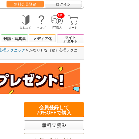
無料会員登録
ログイン
UP!
はじめて
ヘルプ
PT購入
カート
ライト
雑誌・写真集
メディア化
アダルト
)心理テクニック
かなりＨな（秘）心理テクニ
会員登録して
70%OFFで購入