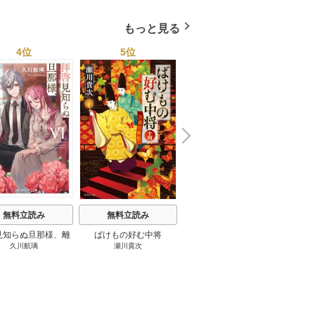
もっと見る
4位
5位
6位
N
x
e
t
無料立読み
無料立読み
無料立読み
見知らぬ旦那様、離
ばけもの好む中将
影まで愛して
結
久川航璃
瀬川貴次
影山優佳
していただきます