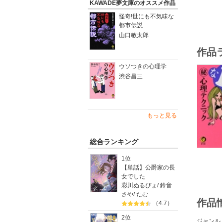
KAWADE夢文庫のオススメ作品
怪奇!世にも不気味な
都市伝説
山口敏太郎
作品
ウソつきの心理学
渋谷昌三
もっと見る
総合ランキング
1位
【単話】公爵家の長
女でした
彩川ぬるぴょ
/
鈴音
さや
/
たむ
作品
（4.7）
2位
ジャンル