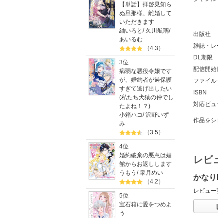
【単話】拝啓見知ら
ぬ旦那様、離婚して
いただきます
紬いろと
/
久川航璃
/
出版社
あいるむ
雑誌・レ
（4.3）
DL期限
3位
配信開始
病弱な悪役令嬢です
が、婚約者が過保護
ファイル
すぎて逃げ出したい
ISBN
(私たち犬猿の仲でし
対応ビュ
たよね！？)
小箱ハコ
/
沢野いず
作品をシ
み
（3.5）
4位
婚約破棄の悪意は娼
レビ
館からお返しします
うもう
/
皐月めい
かなり
（4.2）
レビュー
5位
宝石箱に愛をつめよ
う