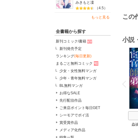
みきもと凜
（4.5）
この
もっと見る
全書籍から探す
小説
新刊コミック/書籍
新刊発売予定
ランキング
(毎日更新)
まるごと無料コミック
少女・女性無料マンガ
o
少年・青年無料マンガ
v
P
r
e
i
u
BL無料マンガ
お得なSALE
先行配信作品
ご来店ポイント毎日GET
シーモアでポイ活
賞受賞作品
蟲
メディア化作品
特集一覧