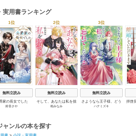
・実用書ランキング
1位
2位
3位
s
無料立読み
無料立読み
無料立読み
爵家の長女でした
そして、あなたは私を捨
さようなら王子様、どう
拝啓
鈴音さや
柏みなみ
ハナミズキ
てる
か私のことは忘れてくだ
婚
さい
ジャンルの本を探す
実用書
>
小説・実用書