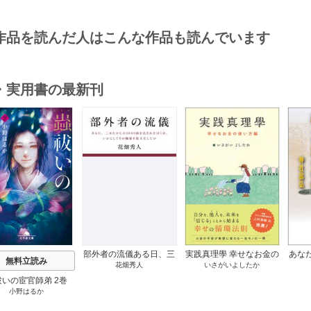
作品を読んだ人はこんな作品も読んでいます
・実用書の最新刊
s
部外者の流儀ある日、三
実践真理學 幸せなお金の
あな
無料立読み
花畑秀人
いさがいよしたか
木たかしの5000曲を託さ
使い方編 1巻
れたぼくは、いかにして
祓いの宦官師弟 2巻
その価値を最大化したか
小野はるか
1巻