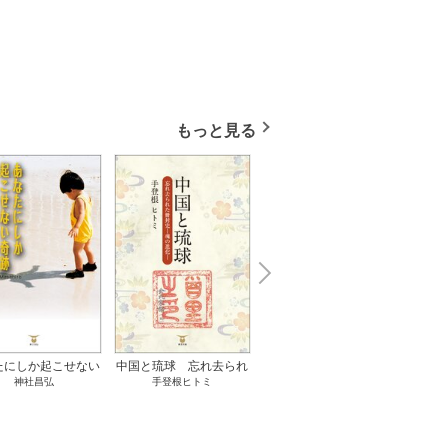
もっと見る
N
x
e
t
たにしか起こせない
中国と琉球 忘れ去られ
ささやかな、あるいは取
ゲー
神社昌弘
手登根ヒトミ
八木詠美
奇跡 1巻
た冊封史―魂の進化― 1
り返しがつかないもの 1
――ｅ
巻
巻
教育