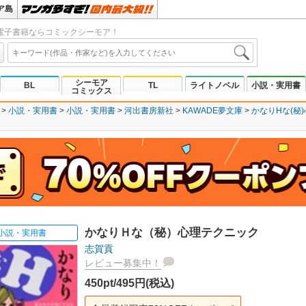
ア島
電子書籍ならコミックシーモア！
シーモア
BL
TL
ライトノベル
小説・実用書
コミックス
小説・実用書
小説・実用書
河出書房新社
KAWADE夢文庫
かなりHな(秘
かなりＨな（秘）心理テクニック
小説・実用書
志賀貢
レビュー募集中！
450pt/495円(税込)