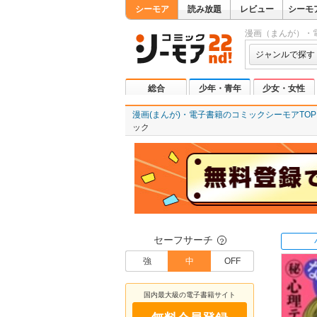
シーモア
読み放題
レビュー
シーモ
漫画（まんが）・
ジャンルで探す
総合
少年・青年
少女・女性
漫画(まんが)・電子書籍のコミックシーモアTOP
ック
セーフサーチ
？
強
中
OFF
国内最大級の電子書籍サイト