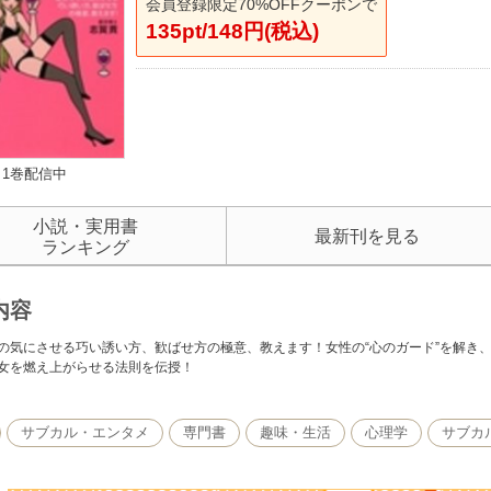
会員登録限定70%OFFクーポンで
135pt/148円(税込)
1巻配信中
小説・実用書
最新刊を見る
ランキング
内容
の気にさせる巧い誘い方、歓ばせ方の極意、教えます！女性の“心のガード”を解き
女を燃え上がらせる法則を伝授！
サブカル・エンタメ
専門書
趣味・生活
心理学
サブカ