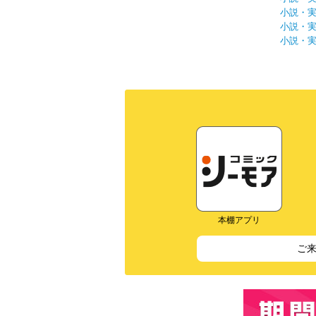
小説・
小説・
小説・
本棚アプリ
ご