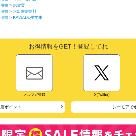
実用書
>
志賀貢
実用書
>
河出書房新社
実用書
>
KAWADE夢文庫
お得情報をGET！登録してね
メルマガ登録
X(Twitter)
来店ポイント
シーモアで