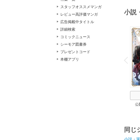
スタッフオススメマンガ
小説
レビュー高評価マンガ
広告掲載中タイトル
詳細検索
コミックニュース
シーモア図書券
o
プレゼントコード
v
P
r
e
i
u
本棚アプリ
公
同じ
小説・