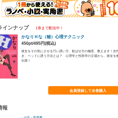
ラインナップ
1巻まで配信中！
かなりＨな（秘）心理テクニック
450pt/495円(税込)
彼女をその気にさせる巧い誘い方、歓ばせ方の極意、教えます！女性
き、ベッドに誘う方法とは？ 心理学と性医学の立場から、彼女を
伝授！
会員登録して全巻購入
情報
：
小説・実用書