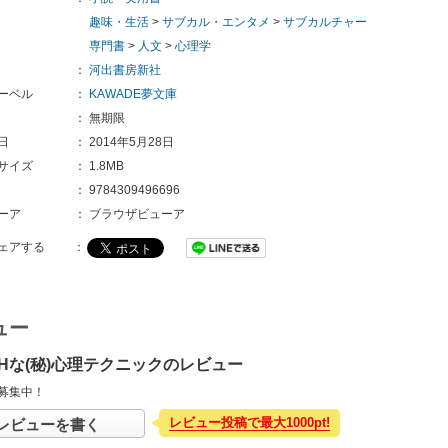
趣味・生活
>
サブカル・エンタメ
>
サブカルチャー
専門書
>
人文
>
心理学
：
河出書房新社
ーベル
：
KAWADE夢文庫
：
無期限
日
：
2014年5月28日
サイズ
：
1.8MB
：
9784309496696
ーア
：
ブラウザビューア
ェアする
：
ュー
Hな(秘)心理テクニックのレビュー
募集中！
レビュー投稿で最大1000pt!
レビューを書く