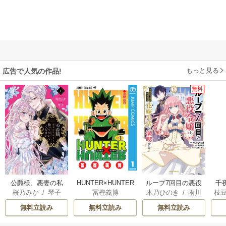
もっと見る
広告で人気の作品!
無料
公爵様、悪妻の私
HUNTER×HUNTER
ループ7回目の悪役
千
桜乃みか
/
琴子
冨樫義博
木乃ひのき
/
雨川
枝
はもう放っておい
モノクロ版
令嬢は、元敵国で
国
透子
/
八美☆わん
AK
てください
自由気ままな花嫁
皇
無料立読み
無料立読み
無料立読み
生活を満喫する
溺