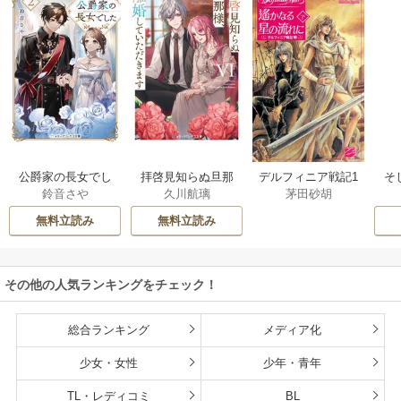
公爵家の長女でし
拝啓見知らぬ旦那
そ
デルフィニア戦記1
鈴音さや
久川航璃
茅田砂胡
た
様、離婚していた
だきます
無料立読み
無料立読み
その他の人気ランキングをチェック！
総合ランキング
メディア化
少女・女性
少年・青年
TL・レディコミ
BL