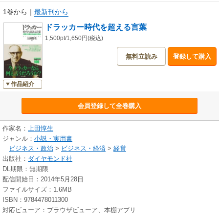
1巻から
｜
最新刊から
ドラッカー時代を超える言葉
1,500pt/1,650円(税込)
無料立読み
登録して購入
作品紹介
会員登録して全巻購入
作家名：
上田惇生
ジャンル：
小説・実用書
ビジネス・政治
>
ビジネス・経済
>
経営
出版社：
ダイヤモンド社
DL期限：無期限
配信開始日：2014年5月28日
ファイルサイズ：1.6MB
ISBN：9784478011300
対応ビューア：ブラウザビューア、本棚アプリ