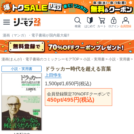
検索
はじめて
カート
ログイン
会員登録
漫画（マンガ）・電子書籍が国内最大級!!
漫画(まんが)・電子書籍のコミックシーモアTOP
小説・実用書
小説・実用書
ドラッカー時代を超える言葉
小説・実用書
上田惇生
1,500pt/1,650円(税込)
会員登録限定70%OFFクーポンで
450pt/495円(税込)