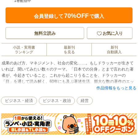
1巻配信中
70%OFF
会員登録して
で購入
無料立読み
お気に入り
小説・実用書
最新刊
新刊
ランキング
を見る
自動購入
成果のあげ方、マネジメント、社会の変化……。もしドラッカーが生きて
いれば、聞いてみたい数々のテーマ。「日本での分身」とまで言われた著
者が、今起きていること、これから起こりうることを、ドラッカーの
「目」を通して読み解く。60年にも及ぶ著述生活、膨大な数の著作のエッ
センスを引き出した「ドラッカー百科」。
作品情報をもっと見る
ビジネス・経済
ビジネス・政治
経営