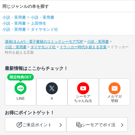
同じジャンルの本を探す
小説・実用書
>
小説・実用書
小説・実用書
>
上田惇生
小説・実用書
>
ダイヤモンド社
漫画(まんが)・電子書籍のコミックシーモアTOP
小説・実用書
小説・実用書
ダイヤモンド社
ドラッカー時代を超える言葉
ドラッカー
時代を超える言葉
最新情報はここからチェック！
限定特典GET
シーモア
メルマガ
LINE
X
ちゃんねる
登録
お得にポイントゲット！
ご来店ポイント
シーモアでポイ活