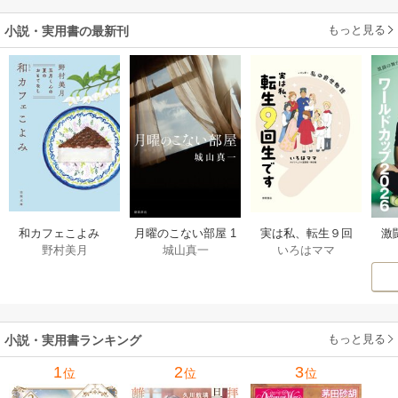
もっと見る
小説・実用書の最新刊
激
和カフェこよみ
月曜のこない部屋 1
実は私、転生９回
野村美月
城山真一
いろはママ
前
五月くんの夏のお
巻
生です マンガ
ー
もてなし 1巻
私の前世物語 1巻
もっと見る
小説・実用書ランキング
1
2
3
位
位
位