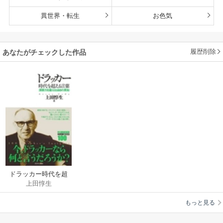
異世界・転生
お色気
履歴削除
あなたがチェックした作品
ドラッカー時代を超
上田惇生
える言葉
もっと見る