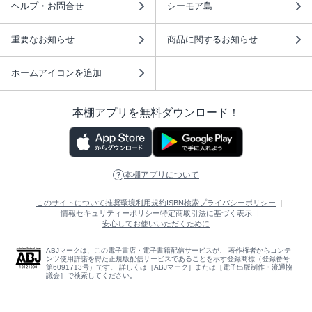
ヘルプ・お問合せ
シーモア島
重要なお知らせ
商品に関するお知らせ
ホームアイコンを追加
本棚アプリを無料ダウンロード！
本棚アプリについて
このサイトについて
推奨環境
利用規約
ISBN検索
プライバシーポリシー
情報セキュリティーポリシー
特定商取引法に基づく表示
安心してお使いいただくために
ABJマークは、この電子書店・電子書籍配信サービスが、 著作権者からコンテ
ンツ使用許諾を得た正規版配信サービスであることを示す登録商標（登録番号
第6091713号）です。 詳しくは［ABJマーク］または［電子出版制作・流通協
議会］で検索してください。
(C)NTTソルマーレ