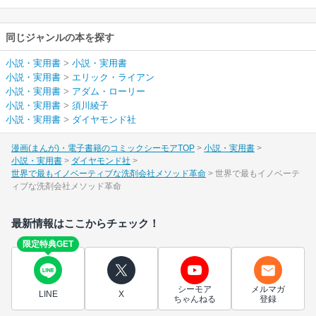
同じジャンルの本を探す
小説・実用書
>
小説・実用書
小説・実用書
>
エリック・ライアン
小説・実用書
>
アダム・ローリー
小説・実用書
>
須川綾子
小説・実用書
>
ダイヤモンド社
漫画(まんが)・電子書籍のコミックシーモアTOP
小説・実用書
小説・実用書
ダイヤモンド社
世界で最もイノベーティブな洗剤会社メソッド革命
世界で最もイノベーテ
ィブな洗剤会社メソッド革命
最新情報はここからチェック！
限定特典GET
シーモア
メルマガ
LINE
X
ちゃんねる
登録