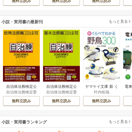
無料立読み
無料立読み
無料立読み
伝～
もっと見る
小説・実用書の最新刊
自治体法務検定公
自治体法務検定公
ヤマケイ文庫 新 く
電車
自治体法務検定委
自治体法務検定委
叶内拓哉
式テキスト 政策
式テキスト 基本
らべてわかる野鳥3
型
員会
員会
法務編 ２０２６
法務編 ２０２６
00 1巻
無料立読み
無料立読み
無料立読み
年度検定対応 1巻
年度検定対応 1巻
もっと見る
小説・実用書ランキング