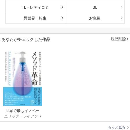
TL・レディコミ
BL
異世界・転生
お色気
履歴削除
あなたがチェックした作品
世界で最もイノベー
エリック・ライアン
/
ティブな洗剤会社メ
アダム・ローリー
/
ソッド革命
もっと見る
須川綾子