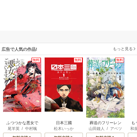
もっと見る
広告で人気の作品!
無料
無料
無料
ふつつかな悪女で
日本三國
葬送のフリーレン
も
尾羊英
/
中村颯
松木いっか
山田鐘人
/
アベツ
和
はございますが ～
離
希
/
ゆき哉
カサ
雛宮蝶鼠とりかえ
意