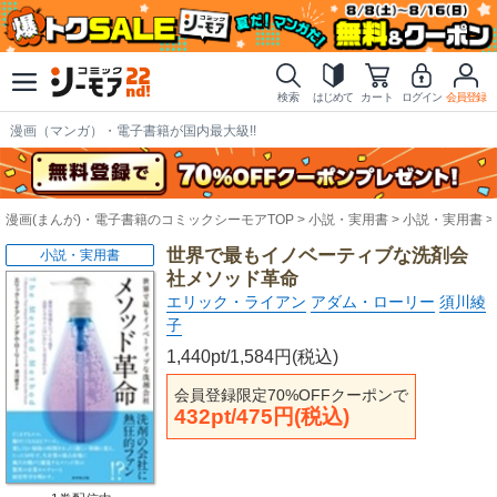
検索
はじめて
カート
ログイン
会員登録
漫画（マンガ）・電子書籍が国内最大級!!
漫画(まんが)・電子書籍のコミックシーモアTOP
小説・実用書
小説・実用書
世界で最もイノベーティブな洗剤会
小説・実用書
社メソッド革命
エリック・ライアン
アダム・ローリー
須川綾
子
1,440pt/1,584円(税込)
会員登録限定70%OFFクーポンで
432pt/475円(税込)