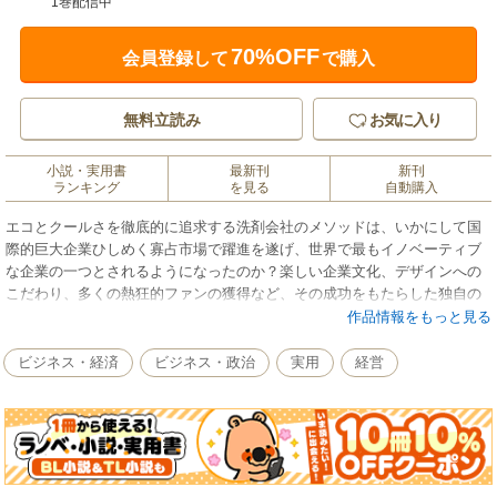
1巻配信中
70%OFF
会員登録して
で購入
無料立読み
お気に入り
小説・実用書
最新刊
新刊
ランキング
を見る
自動購入
エコとクールさを徹底的に追求する洗剤会社のメソッドは、いかにして国
際的巨大企業ひしめく寡占市場で躍進を遂げ、世界で最もイノベーティブ
な企業の一つとされるようになったのか？楽しい企業文化、デザインへの
こだわり、多くの熱狂的ファンの獲得など、その成功をもたらした独自の
経営哲学を創業者みずから明かす！
作品情報をもっと見る
ビジネス・経済
ビジネス・政治
実用
経営