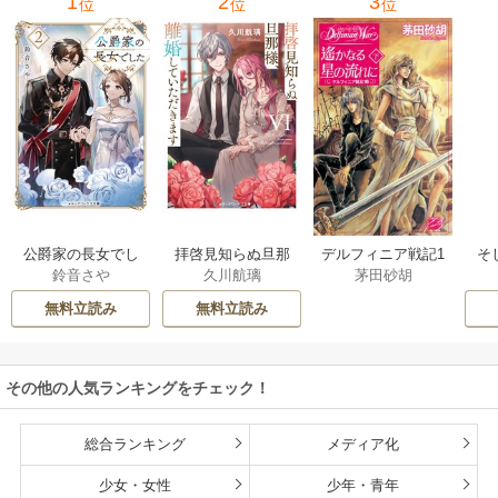
1
2
3
位
位
位
公爵家の長女でし
拝啓見知らぬ旦那
そ
デルフィニア戦記1
鈴音さや
久川航璃
茅田砂胡
た
様、離婚していた
だきます
無料立読み
無料立読み
その他の人気ランキングをチェック！
総合ランキング
メディア化
少女・女性
少年・青年