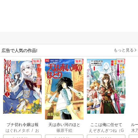
もっと見る
広告で人気の作品!
無料
無料
無料
ブチ切れ令嬢は報
天は赤い河のほと
ここは俺に任せて
ル
はぐれメタボ
/
お
篠原千絵
えぞぎんぎつね（G
木
復を誓いました。
り
先に行けと言って
令
おのいも
/
昌未
Aノベル／SBクリ
透
から10年がたった
自