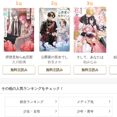
1
2
3
位
位
位
拝啓見知らぬ旦那
公爵家の長女でし
そして、あなたは
久川航璃
鈴音さや
柏みなみ
様、離婚していた
た
私を捨てる
だきます
無料立読み
無料立読み
無料立読み
その他の人気ランキングをチェック！
総合ランキング
メディア化
少女・女性
少年・青年