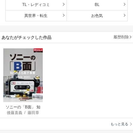
TL・レディコミ
BL
異世界・転生
お色気
履歴削除
あなたがチェックした作品
ソニーの「B面」 知
後藤直義
/
藤田章
られざる黒子事業
夫
/
週刊ダイヤモン
もっと見る
ド編集部