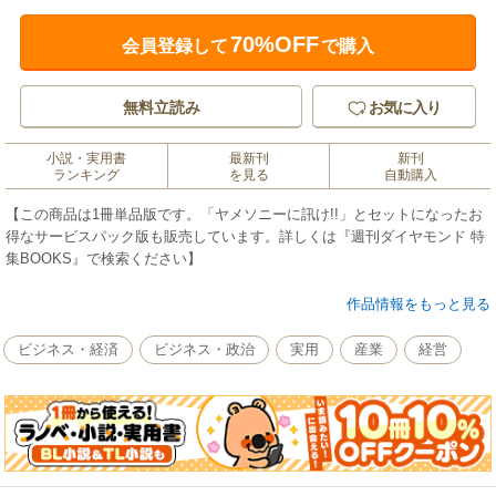
70%OFF
会員登録して
で購入
無料立読み
お気に入り
小説・実用書
最新刊
新刊
ランキング
を見る
自動購入
【この商品は1冊単品版です。「ヤメソニーに訊け!!」とセットになったお
得なサービスパック版も販売しています。詳しくは『週刊ダイヤモンド 特
集BOOKS』で検索ください】
苦境ばかりが伝えられるソニー。
作品情報をもっと見る
しかし、テレビ広告もなく家電量販店にも並ばないが、世界に誇れる技術
がある。
ビジネス・経済
ビジネス・政治
実用
産業
経営
それは、プロフェッショナル向けの商品群だ。
イラク南部で自衛隊を守る監視システム、通称「千里眼」、
iPhoneにも搭載される電子の眼（イメージセンサー）、
テレビ局用の放送機材や、半導体、リチウム電池･･･。