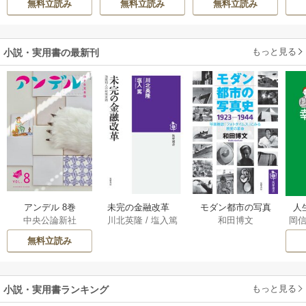
無料立読み
無料立読み
無料立読み
エイティブ刊）
/
ら伝説になってい
阿倍野ちゃこ
/
De
た。
eCHA
もっと見る
小説・実用書の最新刊
アンデル 8巻
未完の金融改革
モダン都市の写真
人
中央公論新社
川北英隆
/
塩入篤
和田博文
岡
――池尾和人の政
史 1923－1944
教
策実践 1巻
――写真雑誌「フ
の
無料立読み
ォトタイムス」に
みる視覚の革命 1巻
もっと見る
小説・実用書ランキング