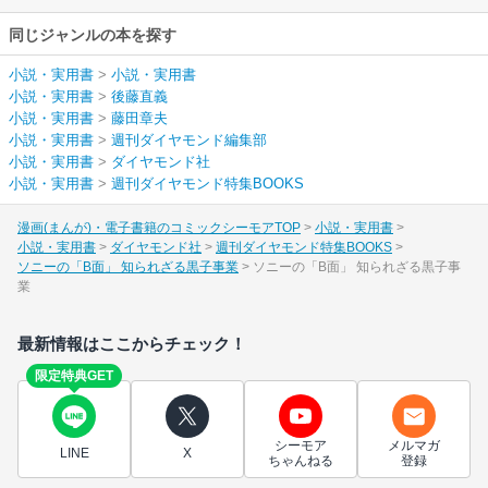
同じジャンルの本を探す
小説・実用書
>
小説・実用書
小説・実用書
>
後藤直義
小説・実用書
>
藤田章夫
小説・実用書
>
週刊ダイヤモンド編集部
小説・実用書
>
ダイヤモンド社
小説・実用書
>
週刊ダイヤモンド特集BOOKS
漫画(まんが)・電子書籍のコミックシーモアTOP
小説・実用書
小説・実用書
ダイヤモンド社
週刊ダイヤモンド特集BOOKS
ソニーの「B面」 知られざる黒子事業
ソニーの「B面」 知られざる黒子事
業
最新情報はここからチェック！
限定特典GET
シーモア
メルマガ
LINE
X
ちゃんねる
登録