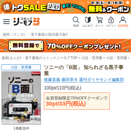
検索
はじめて
カート
ログイン
会員登録
漫画（マンガ）・電子書籍が国内最大級!!
漫画(まんが)・電子書籍のコミックシーモアTOP
小説・実用書
小説・実用書
ソニーの「B面」 知られざる黒子事
小説・実用書
業
後藤直義
藤田章夫
週刊ダイヤモンド編集部
100pt/110円(税込)
会員登録限定70%OFFクーポンで
30pt/33円(税込)
1巻配信中