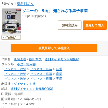
「週刊ダイヤモンド」（2011年7月30日号）の第二特集で
1巻から
｜
最新刊から
「ソニーの『B面』 知られざる黒子事業」を掲載。
ソニーの「B面」 知られざる黒子事業
普段、一般の消費者が接することの無い技術、製品から
ソニーの隠れた可能性を紹介しました。
100pt/110円(税込)
無料立読み
登録して購入
この度、その特集を電子化しました。
雑誌の他のコンテンツは含まれず、特集だけを電子化したため、
お求めやすい価格になっています。
作品紹介
会員登録して全巻購入
作家名：
後藤直義
/
藤田章夫
/
週刊ダイヤモンド編集部
ジャンル：
小説・実用書
ビジネス・政治
>
ビジネス・経済
>
経営
ビジネス・政治
>
ビジネス・経済
>
産業
ビジネス・政治
>
ビジネス・経済
>
実用
出版社：
ダイヤモンド社
雑誌：
週刊ダイヤモンド特集BOOKS
DL期限：無期限
配信開始日：2014年5月28日
ファイルサイズ：4.8MB