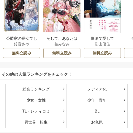
公爵家の長女でし
そして、あなたは
影まで愛して
鈴音さや
柏みなみ
影山優佳
た
私を捨てる
無料立読み
無料立読み
無料立読み
その他の人気ランキングをチェック！
総合ランキング
メディア化
少女・女性
少年・青年
TL・レディコミ
BL
異世界・転生
お色気