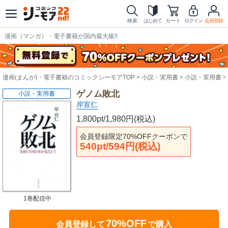
検索
はじめて
カート
ログイン
会員登録
漫画（マンガ）・電子書籍が国内最大級!!
漫画(まんが)・電子書籍のコミックシーモアTOP
小説・実用書
小説・実用書
ゲノム敗北
小説・実用書
岸宣仁
1,800pt/1,980円(税込)
会員登録限定70%OFFクーポンで
540pt/594円(税込)
1巻配信中
70%OFF
会員登録して
で購入