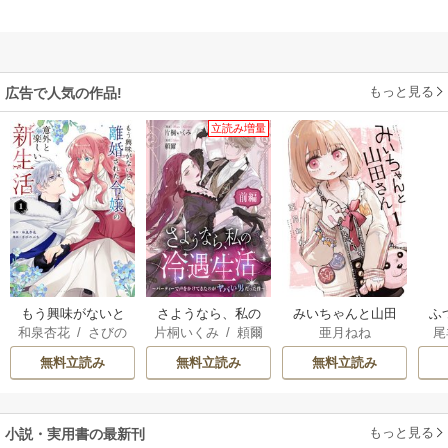
もっと見る
広告で人気の作品!
立読み増量
もう興味がないと
さようなら、私の
みいちゃんと山田
ふ
和泉杏花
/
さびの
片桐いくみ
/
頼爾
亜月ねね
尾
離婚された令嬢の
冷遇生活 ～パーテ
さん
は
ぶち
意外と楽しい新生
ィーで声をかけて
雛
無料立読み
無料立読み
無料立読み
活
きたのがヤバい男
だった件
もっと見る
小説・実用書の最新刊