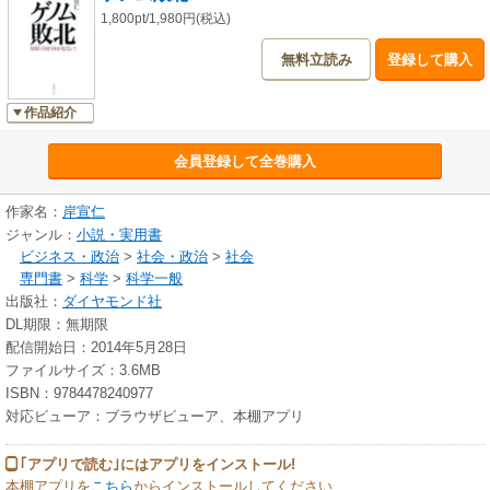
1,800pt/1,980円(税込)
無料立読み
登録して購入
作品紹介
会員登録して全巻購入
作家名：
岸宣仁
ジャンル：
小説・実用書
ビジネス・政治
>
社会・政治
>
社会
専門書
>
科学
>
科学一般
出版社：
ダイヤモンド社
DL期限：無期限
配信開始日：2014年5月28日
ファイルサイズ：3.6MB
ISBN：9784478240977
対応ビューア：ブラウザビューア、本棚アプリ
｢アプリで読む｣にはアプリをインストール!
本棚アプリを
こちら
からインストールしてください