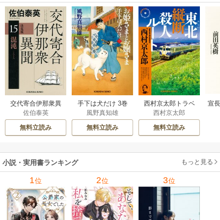
交代寄合伊那衆異
手下は犬だけ 3巻
西村京太郎トラベ
宣長
佐伯泰英
風野真知雄
西村京太郎
聞 15巻
ルミステリー・セ
レクション 2巻
無料立読み
無料立読み
無料立読み
もっと見る
小説・実用書ランキング
1
2
3
位
位
位