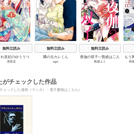
s
無料立読み
無料立読み
無料立読み
され皇妃のゆううつ
隣の元カレくん
夜伽の双子―贄姫は二人
もう
清音圭
ago
島袋ユミ
和
の王子に愛される―
れた
たがチェックした作品
チェックした漫画（マンガ）・電子書籍はこちら♪