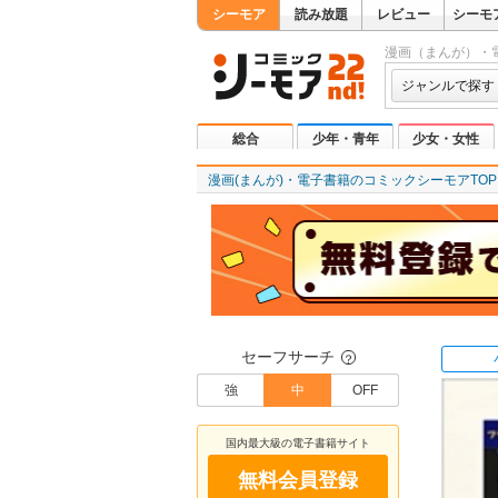
シーモア
読み放題
レビュー
シーモ
漫画（まんが）・
ジャンルで探す
総合
少年・青年
少女・女性
漫画(まんが)・電子書籍のコミックシーモアTOP
セーフサーチ
？
強
中
OFF
国内最大級の電子書籍サイト
無料会員登録