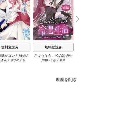
N
x
e
t
無料立読み
無料立読み
無料立読み
興味がないと離婚さ
さようなら、私の冷遇生
主人恋日記
無自覚
泉杏花
/
さびのぶち
片桐いくみ
/
頼爾
吉永ゆう
えとう
令嬢の意外と楽しい
活 ～パーティーで声をか
識に力
新生活
けてきたのがヤバい男だ
爵家の
った件
嫁ぎ先
履歴を削除