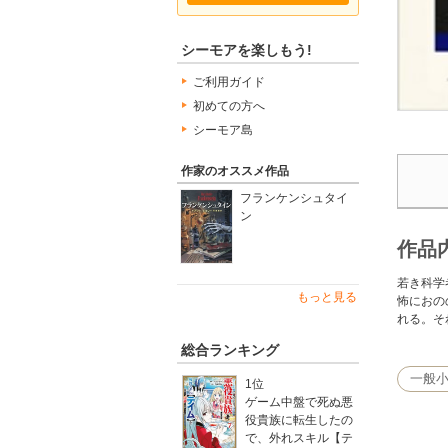
シーモアを楽しもう!
ご利用ガイド
初めての方へ
シーモア島
作家のオススメ作品
フランケンシュタイ
ン
作品
若き科学
もっと見る
怖におの
れる。そ
総合ランキング
一般
1位
ゲーム中盤で死ぬ悪
役貴族に転生したの
で、外れスキル【テ