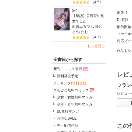
（4.5）
5位
出版社
【単話】公爵家の長
DL期限
女でした
彩川ぬるぴょ
/
鈴音
配信開始
さや
/
たむ
ファイル
（4.7）
対応ビュ
もっと見る
作品をシ
全書籍から探す
新刊コミック/書籍
レビ
新刊発売予定
ランキング
(毎日更新)
フラン
まるごと無料コミック
レビュー
少女・女性無料マンガ
少年・青年無料マンガ
BL無料マンガ
お得なSALE
この
先行配信作品