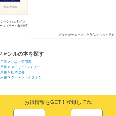
ランケンシュタイン
ー･シェリー
/
山本政喜
あなたがチェックした作品をもっと見る
ジャンルの本を探す
実用書
>
小説・実用書
実用書
>
メアリー･シェリー
実用書
>
山本政喜
実用書
>
グーテンベルク２１
お得情報をGET！登録してね