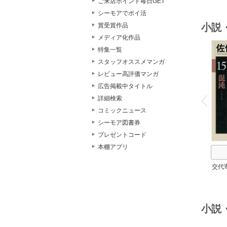
ご来店ポイント毎日GET
シーモアでポイ活
賞受賞作品
小説
メディア化作品
特集一覧
スタッフオススメマンガ
レビュー高評価マンガ
広告掲載中タイトル
o
v
詳細検索
P
r
e
i
u
コミックニュース
シーモア図書券
プレゼントコード
本棚アプリ
交代
小説