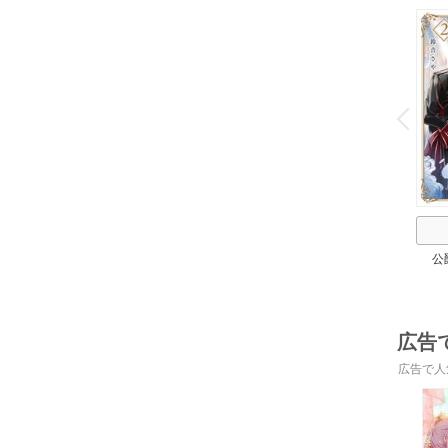
o
v
P
r
e
i
u
公
広告
広告で人