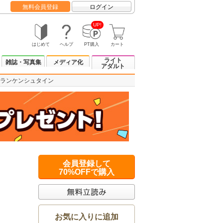
無料会員登録
ログイン
UP!
はじめて
ヘルプ
PT購入
カート
ライト
雑誌・写真集
メディア化
アダルト
ランケンシュタイン
会員登録して
70%OFFで購入
お気に入りに追加