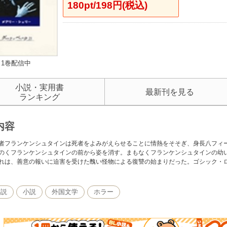
180pt/198円(税込)
1巻配信中
小説・実用書
最新刊を見る
ランキング
内容
者フランケンシュタインは死者をよみがえらせることに情熱をそそぎ、身長八フィ
のくフランケンシュタインの前から姿を消す。まもなくフランケンシュタインの幼
れは、善意の報いに迫害を受けた醜い怪物による復讐の始まりだった。ゴシック・
小説
小説
外国文学
ホラー