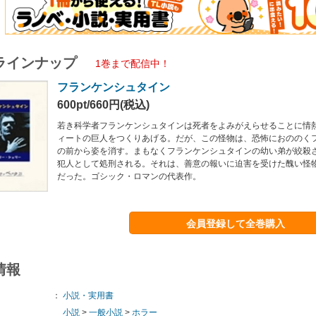
ラインナップ
1巻まで配信中！
フランケンシュタイン
600pt/660円(税込)
若き科学者フランケンシュタインは死者をよみがえらせることに情
ィートの巨人をつくりあげる。だが、この怪物は、恐怖におののく
の前から姿を消す。まもなくフランケンシュタインの幼い弟が絞殺
犯人として処刑される。それは、善意の報いに迫害を受けた醜い怪
だった。ゴシック・ロマンの代表作。
会員登録して全巻購入
情報
：
小説・実用書
小説
>
一般小説
>
ホラー