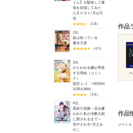
イム】を駆使して最
強を目指してみた
八又ナガト
/
月山可
也
（3.8）
作品
2位
妹は知っている
雁木万里
（4.5）
3位
かたわれ令嬢が男装
する理由（コミッ
ク）
雨宮 レイ．
/
MONA
/
SORAJIMA
（3.8）
4位
黒妖の花嫁～忌み嫌
作品
われた私が冷酷大尉
に愛されるまで～
音中さわき
/
宮之み
ジャンル
やこ