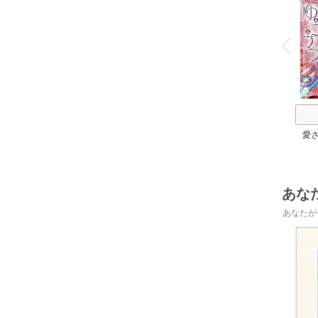
o
v
P
r
e
i
u
愛
あな
あなたが