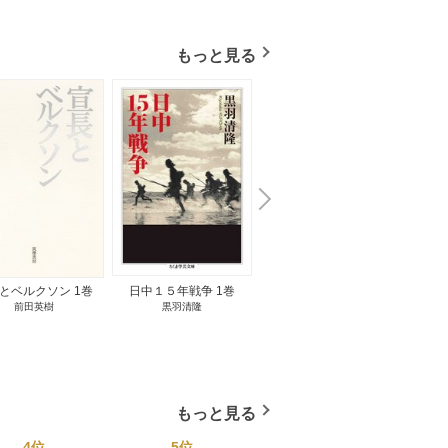
もっと見る
N
x
e
t
とベルクソン 1巻
日中１５年戦争 1巻
無料立読み
前田英樹
黒羽清隆
向島物語 1巻
便り屋
小杉健治
もっと見る
4位
5位
6位