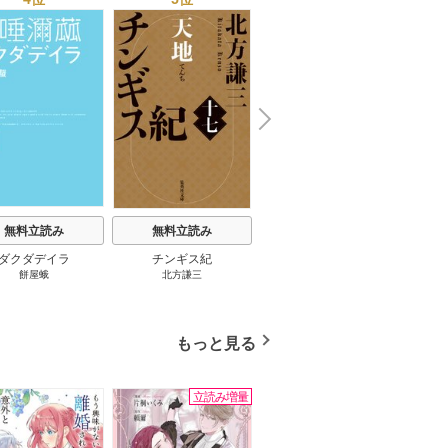
N
x
e
t
無料立読み
無料立読み
無料立読み
ダクダデイラ
チンギス紀
東京バンドワゴン
B-PR
餅屋蛾
北方謙三
小路幸也
Ｂ
ジャラ
ディ 
ブック
もっと見る
立読み増量
無料