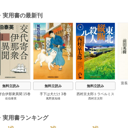
・実用書の最新刊
s
宣長
無料立読み
無料立読み
無料立読み
寄合伊那衆異聞 15巻
手下は犬だけ 3巻
西村京太郎トラベルミス
佐伯泰英
風野真知雄
西村京太郎
テリー・セレクション 2
巻
・実用書ランキング
1位
2位
3位