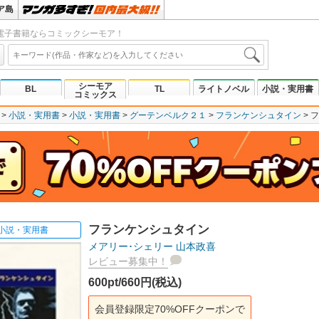
ア島
電子書籍ならコミックシーモア！
シーモア
BL
TL
ライトノベル
小説・実用書
コミックス
小説・実用書
小説・実用書
グーテンベルク２１
フランケンシュタイン
フ
フランケンシュタイン
小説・実用書
メアリー･シェリー
山本政喜
レビュー募集中！
600pt/660円(税込)
会員登録限定70%OFFクーポンで