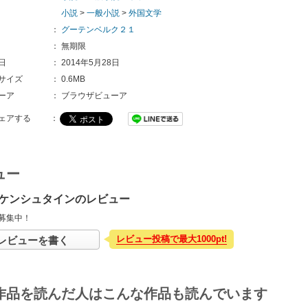
小説
>
一般小説
>
外国文学
：
グーテンベルク２１
：
無期限
日
：
2014年5月28日
サイズ
：
0.6MB
ーア
：
ブラウザビューア
ェアする
：
ュー
ケンシュタインのレビュー
募集中！
レビュー投稿で最大1000pt!
レビューを書く
作品を読んだ人はこんな作品も読んでいます