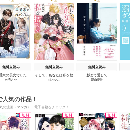
s
無料立読み
無料立読み
無料立読み
爵家の長女でした
そして、あなたは私を捨
影まで愛して
鈴音さや
柏みなみ
影山優佳
てる
で人気の作品！
気の漫画（マンガ）・電子書籍をチェック！
無料
無料
無料