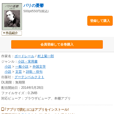
パリの憂鬱
500pt/550円(税込)
登録して購入
作品紹介
会員登録して全巻購入
作家名：
ボードレール
/
村上菊一郎
ジャンル：
小説・実用書
小説
>
一般小説
>
外国文学
小説
>
文芸
>
詩歌・俳句
出版社：
グーテンベルク２１
DL期限：無期限
配信開始日：2014年5月28日
ファイルサイズ：0.2MB
対応ビューア：ブラウザビューア、本棚アプリ
｢アプリで読む｣にはアプリをインストール!