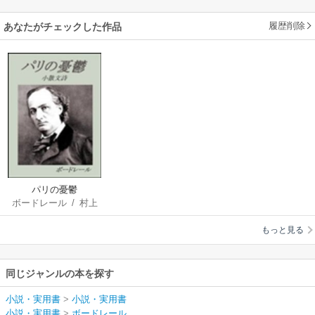
履歴削除
あなたがチェックした作品
パリの憂鬱
ボードレール
/
村上
菊一郎
もっと見る
同じジャンルの本を探す
小説・実用書
>
小説・実用書
小説・実用書
>
ボードレール