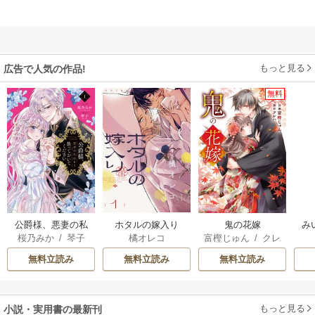
もっと見る
広告で人気の作品!
無料
公爵様、悪妻の私
ホタルの嫁入り
鬼の花嫁
み
桜乃みか
/
琴子
橘オレコ
富樫じゅん
/
クレ
はもう放っておい
ハ
てください
無料立読み
無料立読み
無料立読み
もっと見る
小説・実用書の最新刊