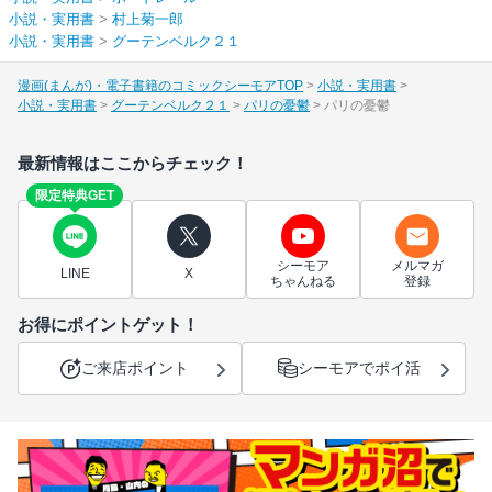
小説・実用書
>
村上菊一郎
小説・実用書
>
グーテンベルク２１
漫画(まんが)・電子書籍のコミックシーモアTOP
小説・実用書
小説・実用書
グーテンベルク２１
パリの憂鬱
パリの憂鬱
最新情報はここからチェック！
限定特典GET
シーモア
メルマガ
LINE
X
ちゃんねる
登録
お得にポイントゲット！
ご来店ポイント
シーモアでポイ活