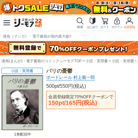
検索
はじめて
カート
ログイン
会員登録
漫画（マンガ）・電子書籍が国内最大級!!
漫画(まんが)・電子書籍のコミックシーモアTOP
小説・実用書
小説・実用書
パリの憂鬱
小説・実用書
ボードレール
村上菊一郎
500pt/550円(税込)
会員登録限定70%OFFクーポンで
150pt/165円(税込)
1巻配信中