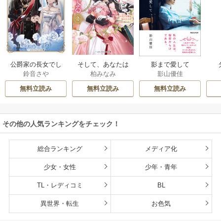
公爵家の長女でし
そして、あなたは
影まで愛して
鈴音さや
柏みなみ
影山優佳
た
私を捨てる
無料立読み
無料立読み
無料立読み
その他の人気ランキングをチェック！
総合ランキング
メディア化
少女・女性
少年・青年
TL・レディコミ
BL
異世界・転生
お色気