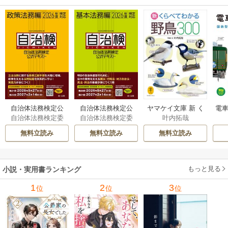
自治体法務検定公
自治体法務検定公
ヤマケイ文庫 新 く
電車
自治体法務検定委
自治体法務検定委
叶内拓哉
式テキスト 政策
式テキスト 基本
らべてわかる野鳥3
型
員会
員会
法務編 ２０２６
法務編 ２０２６
00 1巻
無料立読み
無料立読み
無料立読み
年度検定対応 1巻
年度検定対応 1巻
もっと見る
小説・実用書ランキング
1
2
3
位
位
位