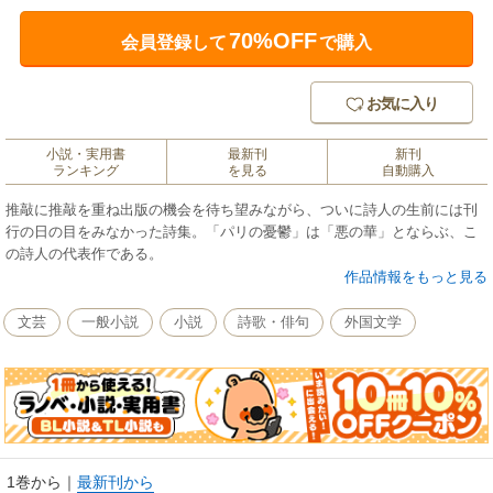
70%OFF
会員登録して
で購入
お気に入り
小説・実用書
最新刊
新刊
ランキング
を見る
自動購入
推敲に推敲を重ね出版の機会を待ち望みながら、ついに詩人の生前には刊
行の日の目をみなかった詩集。「パリの憂鬱」は「悪の華」とならぶ、こ
の詩人の代表作である。
作品情報をもっと見る
文芸
一般小説
小説
詩歌・俳句
外国文学
1巻から
｜
最新刊から